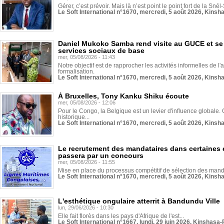
Gérer, c’est prévoir. Mais là n’est point le point fort de la Sn
Le Soft International n°1670, mercredi, 5 août 2026, Kinsh
Daniel Mukoko Samba rend visite au GUCE et se
services sociaux de base
mer, 05/08/2026 - 11:43
Notre objectif est de rapprocher les activités informelles de l'
formalisation.
Le Soft International n°1670, mercredi, 5 août 2026, Kinsh
À Bruxelles, Tony Kanku Shiku écoute
mer, 05/08/2026 - 12:06
Pour le Congo, la Belgique est un levier d'influence globale. O
historique...
Le Soft International n°1670, mercredi, 5 août 2026, Kinsh
Le recrutement des mandataires dans certaines 
passera par un concours
mer, 05/08/2026 - 11:55
Mise en place du processus compétitif de sélection des manda
Le Soft International n°1670, mercredi, 5 août 2026, Kinsh
L'esthétique ongulaire atterrit à Bandundu Ville
lun, 29/06/2026 - 10:30
Elle fait florès dans les pays d'Afrique de l'est...
Le Soft International n°1667, lundi, 29 juin 2026, Kinshasa-