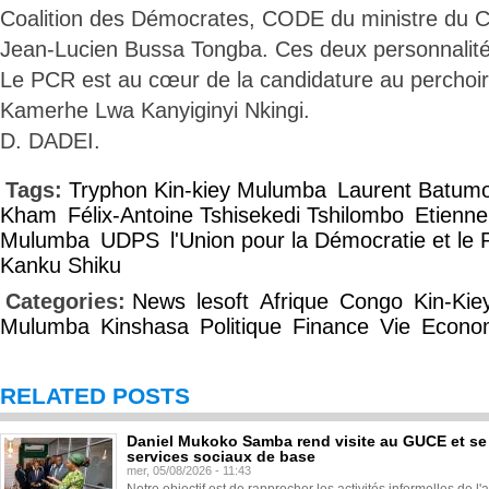
Coalition des Démocrates, CODE du ministre du 
Jean-Lucien Bussa Tongba. Ces deux personnalité
Le PCR est au cœur de la candidature au perchoir
Kamerhe Lwa Kanyiginyi Nkingi.
D. DADEI.
Tags:
Tryphon Kin-kiey Mulumba
Laurent Batum
Kham
Félix-Antoine Tshisekedi Tshilombo
Etienne
Mulumba
UDPS
l'Union pour la Démocratie et le 
Kanku Shiku
Categories:
News
lesoft
Afrique
Congo
Kin-Kie
Mulumba
Kinshasa
Politique
Finance
Vie
Econo
RELATED POSTS
Daniel Mukoko Samba rend visite au GUCE et se
services sociaux de base
mer, 05/08/2026 - 11:43