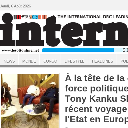
Aller au contenu principal
Jeudi, 6 Août 2026
NEWS
MONDE
CONGO
LIFESTYLE
HEADLINES
POL
ACCUEIL
À la tête de l
force politiqu
Tony Kanku Sh
récent voyage
l'Etat en Euro