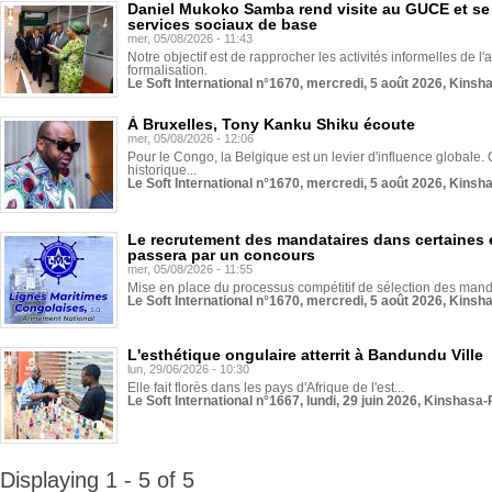
Daniel Mukoko Samba rend visite au GUCE et se
services sociaux de base
mer, 05/08/2026 - 11:43
Notre objectif est de rapprocher les activités informelles de l'
formalisation.
Le Soft International n°1670, mercredi, 5 août 2026, Kinsh
À Bruxelles, Tony Kanku Shiku écoute
mer, 05/08/2026 - 12:06
Pour le Congo, la Belgique est un levier d'influence globale. O
historique...
Le Soft International n°1670, mercredi, 5 août 2026, Kinsh
Le recrutement des mandataires dans certaines 
passera par un concours
mer, 05/08/2026 - 11:55
Mise en place du processus compétitif de sélection des manda
Le Soft International n°1670, mercredi, 5 août 2026, Kinsh
L'esthétique ongulaire atterrit à Bandundu Ville
lun, 29/06/2026 - 10:30
Elle fait florès dans les pays d'Afrique de l'est...
Le Soft International n°1667, lundi, 29 juin 2026, Kinshasa-
Displaying 1 - 5 of 5