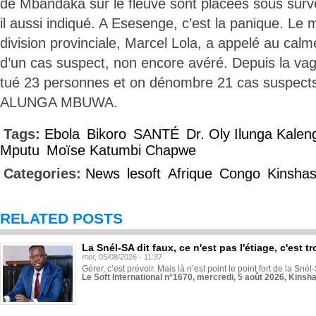
de Mbandaka sur le fleuve sont placées sous survei
il aussi indiqué. A Esesenge, c’est la panique. Le 
division provinciale, Marcel Lola, a appelé au calme,
d’un cas suspect, non encore avéré. Depuis la va
tué 23 personnes et on dénombre 21 cas suspects
ALUNGA MBUWA.
Tags:
Ebola
Bikoro
SANTÉ
Dr. Oly Ilunga Kalen
Mputu
Moïse Katumbi Chapwe
Categories:
News
lesoft
Afrique
Congo
Kinsha
RELATED POSTS
La Snél-SA dit faux, ce n'est pas l'étiage, c'est
mer, 05/08/2026 - 11:37
Gérer, c’est prévoir. Mais là n’est point le point fort de la Sn
Le Soft International n°1670, mercredi, 5 août 2026, Kinsh