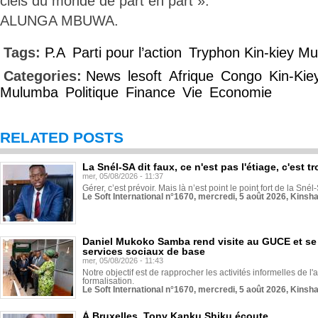
ciels du monde de part en part ».
ALUNGA MBUWA.
Tags:
P.A
Parti pour l’action
Tryphon Kin-kiey M
Categories:
News
lesoft
Afrique
Congo
Kin-Kie
Mulumba
Politique
Finance
Vie
Economie
RELATED POSTS
La Snél-SA dit faux, ce n'est pas l'étiage, c'est
mer, 05/08/2026 - 11:37
Gérer, c’est prévoir. Mais là n’est point le point fort de la Sn
Le Soft International n°1670, mercredi, 5 août 2026, Kinsh
Daniel Mukoko Samba rend visite au GUCE et se
services sociaux de base
mer, 05/08/2026 - 11:43
Notre objectif est de rapprocher les activités informelles de l'
formalisation.
Le Soft International n°1670, mercredi, 5 août 2026, Kinsh
À Bruxelles, Tony Kanku Shiku écoute