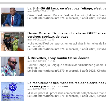
La Snél-SA dit faux, ce n'est pas l'étiage, c'est
mer, 05/08/2026 - 11:37
Gérer, c’est prévoir. Mais là n’est point le point fort de la Sn
Le Soft International n°1670, mercredi, 5 août 2026, Kinsh
Daniel Mukoko Samba rend visite au GUCE et se
services sociaux de base
mer, 05/08/2026 - 11:43
Notre objectif est de rapprocher les activités informelles de l'
formalisation.
Le Soft International n°1670, mercredi, 5 août 2026, Kinsh
À Bruxelles, Tony Kanku Shiku écoute
mer, 05/08/2026 - 12:06
Pour le Congo, la Belgique est un levier d'influence globale. O
historique...
Le Soft International n°1670, mercredi, 5 août 2026, Kinsh
Le recrutement des mandataires dans certaines 
passera par un concours
mer, 05/08/2026 - 11:55
Mise en place du processus compétitif de sélection des manda
Le Soft International n°1670, mercredi, 5 août 2026, Kinsh