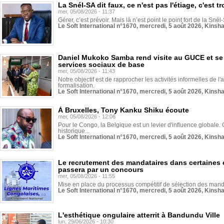
La Snél-SA dit faux, ce n'est pas l'étiage, c'est
mer, 05/08/2026 - 11:37
Gérer, c’est prévoir. Mais là n’est point le point fort de la Sn
Le Soft International n°1670, mercredi, 5 août 2026, Kinsh
Daniel Mukoko Samba rend visite au GUCE et se
services sociaux de base
mer, 05/08/2026 - 11:43
Notre objectif est de rapprocher les activités informelles de l'
formalisation.
Le Soft International n°1670, mercredi, 5 août 2026, Kinsh
À Bruxelles, Tony Kanku Shiku écoute
mer, 05/08/2026 - 12:06
Pour le Congo, la Belgique est un levier d'influence globale. O
historique...
Le Soft International n°1670, mercredi, 5 août 2026, Kinsh
Le recrutement des mandataires dans certaines 
passera par un concours
mer, 05/08/2026 - 11:55
Mise en place du processus compétitif de sélection des manda
Le Soft International n°1670, mercredi, 5 août 2026, Kinsh
L'esthétique ongulaire atterrit à Bandundu Ville
lun, 29/06/2026 - 10:30