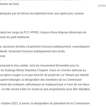
hemin de l'exil...
briquée par les ténors du kabilisme fond, jour après jour, comme
s dans les rangs du FCC-PPRD, chacun d'eux dispose désormais de
 peau du parti kabilisme.
este, plusieurs frondes s'expriment chacune publiquement, revendiquent
berté, réclament chacune publiquement des droits.
rvie.
araissait le plus solide: celui du mouvement Ensemble pour la
re du Katanga Moïse Katumba Chapwe. Dans un courrier adressé au
deux lignes rouges à ne pas franchir (le projet de Loi Tshiani qui interdit
un parent étranger, la désignation des membres de la Commission
ment des évêques catholiques) en indiquant que si l'une de ces deux
ni, «si elle venait à être ne serait-ce que programmée pour être débattue
16 octobre 2021, à savoir, la désignation du président de la Commission