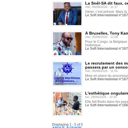
La Snél-SA dit faux, c
mer, 05/08/2026 - 11:37
Gérer, c’est prévoir. Mais là
Le Soft International n°16
À Bruxelles, Tony Ka
mer, 05/08/2026 - 12:06
Pour le Congo, la Belgique e
historique...
Le Soft International n°16
Le recrutement des m
passera par un conco
mer, 05/08/2026 - 11:55
Mise en place du processus 
Le Soft International n°16
L'esthétique ongulaire
lun, 29/06/2026 - 10:30
Elle fait florès dans les pays
Le Soft International n°166
Displaying 1 - 5 of 5