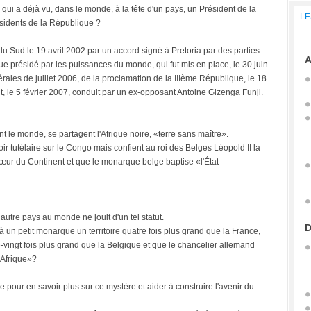
qui a déjà vu, dans le monde, à la tête d'un pays, un Président de la
LE
sidents de la République ?
 du Sud le 19 avril 2002 par un accord signé à Pretoria par des parties
A
gue présidé par les puissances du monde, qui fut mis en place, le 30 juin
nérales de juillet 2006, de la proclamation de la IIIème République, le 18
, le 5 février 2007, conduit par un ex-opposant Antoine Gizenga Funji.
 le monde, se partagent l'Afrique noire, «terre sans maître».
r tutélaire sur le Congo mais confient au roi des Belges Léopold II la
u cœur du Continent et que le monarque belge baptise «l'État
utre pays au monde ne jouit d'un tel statut.
D
un petit monarque un territoire quatre fois plus grand que la France,
e-vingt fois plus grand que la Belgique et que le chancelier allemand
'Afrique»?
re pour en savoir plus sur ce mystère et aider à construire l'avenir du