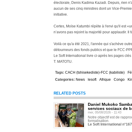
électorale, Denis Kadima Kazadi. Depuis, rien n
aucun de ses cinq ministres dont un Vice-Premier 
initiative.
Certes, Moïse Katumbi répète à l'envi qu'il est «
n’avons pas rejoint la majorité pour applaudir. Il
Voilà ce qu'a été 2021, l'année qui s'achève out
détourneurs des fonds publics et que le FCC-PPR
Le Soft International livre ci-après les pages clés
T. MATOTU.
Tags:
CACH (tshisekediste)-FCC (kabiliste)
Fé
Categories:
News
lesoft
Afrique
Congo
Ki
RELATED POSTS
Daniel Mukoko Samba 
services sociaux de 
mer, 05/08/2026 - 11:43
Notre objectif est de rapproc
formalisation.
Le Soft International n°16