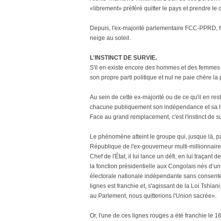
«librement» préféré quitter le pays et prendre le c
Depuis, l'ex-majorité parlementaire FCC-PPRD, fa
neige au soleil.
L'INSTINCT DE SURVIE.
S'il en existe encore des hommes et des femme
son propre parti politique et nul ne paie chère la
Au sein de cette ex-majorité ou de ce qu'il en r
chacune publiquement son indépendance et sa li
Face au grand remplacement, c'est l'instinct de su
Le phénomène atteint le groupe qui, jusque là, p
République de l'ex-gouverneur multi-millionnai
Chef de l'État, il lui lance un défi, en lui traçant 
la fonction présidentielle aux Congolais nés d’
électorale nationale indépendante sans consente
lignes est franchie et, s'agissant de la Loi Tshia
au Parlement, nous quitterions l'Union sacrée».
Or, l'une de ces lignes rouges a été franchie le 