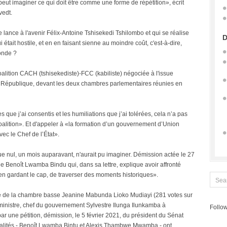
 peut imaginer ce qui doit être comme une forme de répétition», écrit
vedt.
lance à l'avenir Félix-Antoine Tshisekedi Tshilombo et qui se réalise
D
était hostile, et en en faisant sienne au moindre coût, c'est-à-dire,
onde ?
oalition CACH (tshisekediste)-FCC (kabiliste) négociée à l'issue
a République, devant les deux chambres parlementaires réunies en
es que j’ai consentis et les humiliations que j’ai tolérées, cela n’a pas
coalition». Et d'appeler à «la formation d’un gouvernement d’Union
ec le Chef de l’État».
e nul, un mois auparavant, n'aurait pu imaginer. Démission actée le 27
le Benoît Lwamba Bindu qui, dans sa lettre, explique avoir affronté
en gardant le cap, de traverser des moments historiques».
te de la chambre basse Jeanine Mabunda Lioko Mudiayi (281 votes sur
r ministre, chef du gouvernement Sylvestre Ilunga Ilunkamba à
Follow
ar une pétition, démission, le 5 février 2021, du président du Sénat
ités - Benoît Lwamba Bintu et Alexis Thambwe Mwamba - ont