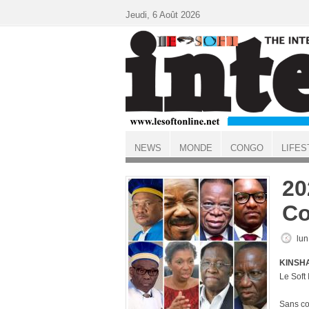
Aller au contenu principal
Jeudi, 6 Août 2026
NEWS
MONDE
CONGO
LIFES
ACCUEIL
20
C
lun
KINSHA
Le Soft
Sans con