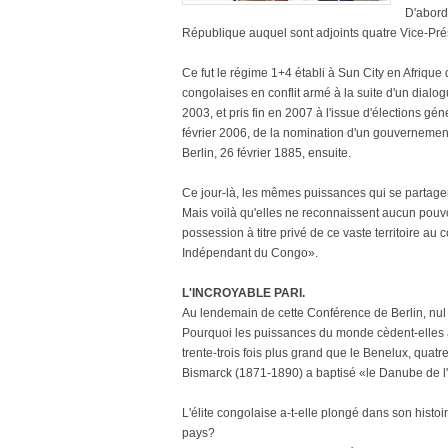
D'abord 
République auquel sont adjoints quatre Vice-Pré
Ce fut le régime 1+4 établi à Sun City en Afrique
congolaises en conflit armé à la suite d'un dialo
2003, et pris fin en 2007 à l'issue d'élections gé
février 2006, de la nomination d'un gouvernement
Berlin, 26 février 1885, ensuite.
Ce jour-là, les mêmes puissances qui se partagent
Mais voilà qu'elles ne reconnaissent aucun pouvoi
possession à titre privé de ce vaste territoire a
Indépendant du Congo».
L'INCROYABLE PARI.
Au lendemain de cette Conférence de Berlin, nul a
Pourquoi les puissances du monde cèdent-elles à 
trente-trois fois plus grand que le Benelux, quatr
Bismarck (1871-1890) a baptisé «le Danube de l
L'élite congolaise a-t-elle plongé dans son histoi
pays?