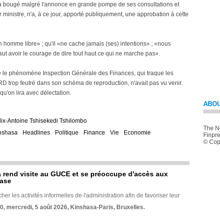
'a bougé malgré l'annonce en grande pompe de ses consultations et
ministre, n'a, à ce jour, apporté publiquement, une approbation à cette
un homme libre» ; qu'il «ne cache jamais (ses) intentions» ; «nous
 faut avoir le courage de dire tout haut ce qui ne marche pas».
re le phénomène Inspection Générale des Finances, qui traque les
D trop feutré dans son schéma de reproduction, n'avait pas vu venir.
 qu'on lira avec délectation.
ABOU
lix-Antoine Tshisekedi Tshilombo
The Ne
nshasa
Headlines
Politique
Finance
Vie
Economie
Finpre
© Copy
rend visite au GUCE et se préoccupe d'accès aux
base
her les activités informelles de l'administration afin de favoriser leur
70, mercredi, 5 août 2026, Kinshasa-Paris, Bruxelles.