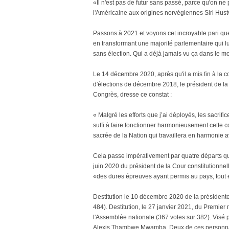
«Il n'est pas de futur sans passé, parce qu'on ne
l'Américaine aux origines norvégiennes Siri Hust
Passons à 2021 et voyons cet incroyable pari que 
en transformant une majorité parlementaire qui lui 
sans élection. Qui a déjà jamais vu ça dans le m
Le 14 décembre 2020, après qu'il a mis fin à la c
d'élections de décembre 2018, le président de l
Congrès, dresse ce constat :
« Malgré les efforts que j’ai déployés, les sacrific
suffi à faire fonctionner harmonieusement cette 
sacrée de la Nation qui travaillera en harmonie av
Cela passe impérativement par quatre départs qu
juin 2020 du président de la Cour constitutionnel
«des dures épreuves ayant permis au pays, tout 
Destitution le 10 décembre 2020 de la présiden
484). Destitution, le 27 janvier 2021, du Premie
l'Assemblée nationale (367 votes sur 382). Visé p
Alexis Thambwe Mwamba. Deux de ces personnal