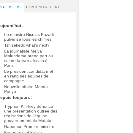
S PLUS LUS
CONTENU RÉCENT
ujourd'hui :
Le ministre Nicolas Kazadi
pulvérise tous les chiffres
Tshisekedi: what’s next?
La journaliste Melya
Malundama prend part au
salon du livre africain à
Paris
Le président candidat met
en rang ses équipes de
campagne
Nouvelle affaire Matata
Ponyo
epuis toujours :
Tryphon Kin-kiey dénonce
une présentation outrée des
réalisations de l’équipe
gouvernementale Matata
Habemus Premier ministre
Kengo rejoint Kabila