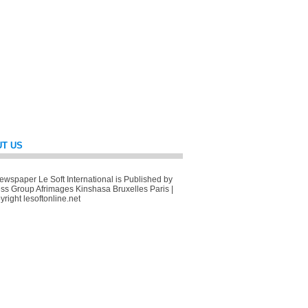
T US
wspaper Le Soft International is Published by
ss Group Afrimages Kinshasa Bruxelles Paris |
right lesoftonline.net