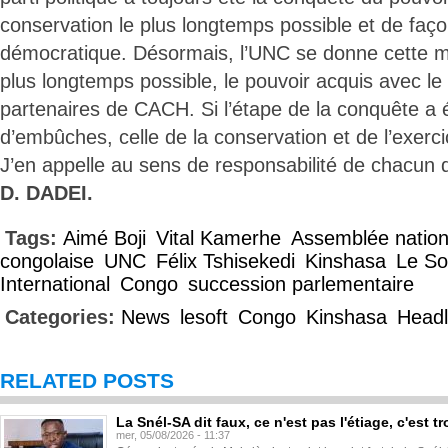
conservation le plus longtemps possible et de faço
démocratique. Désormais, l’UNC se donne cette mi
plus longtemps possible, le pouvoir acquis avec l
partenaires de CACH. Si l’étape de la conquête a
d’embûches, celle de la conservation et de l’exerci
J’en appelle au sens de responsabilité de chacun 
D. DADEI.
Tags:
Aimé Boji
Vital Kamerhe
Assemblée natio
congolaise
UNC
Félix Tshisekedi
Kinshasa
Le So
International
Congo
succession parlementaire
Categories:
News
lesoft
Congo
Kinshasa
Headl
RELATED POSTS
La Snél-SA dit faux, ce n'est pas l'étiage, c'est
mer, 05/08/2026 - 11:37