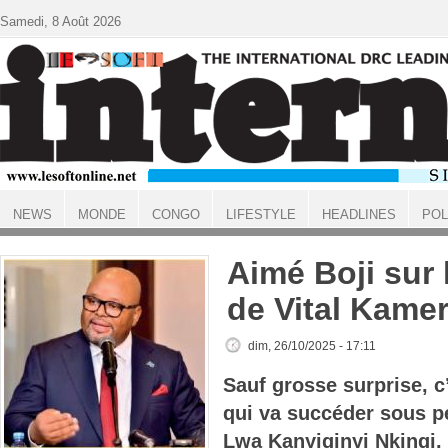
Aller au contenu principal
Samedi, 8 Août 2026
NEWS
MONDE
CONGO
LIFESTYLE
HEADLINES
POL
ACCUEIL
Aimé Boji sur
de Vital Kame
dim, 26/10/2025 - 17:11
Sauf grosse surprise, c
qui va succéder sous p
Lwa
Kanyiginyi
Nkingi
.