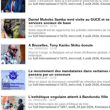
Gérer, c’est prévoir. Mais là n’est point le point fort de la Sn
Le Soft International n°1670, mercredi, 5 août 2026, Kinsh
Daniel Mukoko Samba rend visite au GUCE et se
services sociaux de base
mer, 05/08/2026 - 11:43
Notre objectif est de rapprocher les activités informelles de l'
formalisation.
Le Soft International n°1670, mercredi, 5 août 2026, Kinsh
À Bruxelles, Tony Kanku Shiku écoute
mer, 05/08/2026 - 12:06
Pour le Congo, la Belgique est un levier d'influence globale. O
historique...
Le Soft International n°1670, mercredi, 5 août 2026, Kinsh
Le recrutement des mandataires dans certaines 
passera par un concours
mer, 05/08/2026 - 11:55
Mise en place du processus compétitif de sélection des manda
Le Soft International n°1670, mercredi, 5 août 2026, Kinsh
L'esthétique ongulaire atterrit à Bandundu Ville
lun, 29/06/2026 - 10:30
Elle fait florès dans les pays d'Afrique de l'est...
Le Soft International n°1667, lundi, 29 juin 2026, Kinshasa-