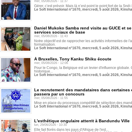
mer, 05/08/2026 - 11:37
Gérer, c’est prévoir. Mais là n’est point le point fort de la Sn
Le Soft International n°1670, mercredi, 5 août 2026, Kinsh
Daniel Mukoko Samba rend visite au GUCE et se
services sociaux de base
mer, 05/08/2026 - 11:43
Notre objectif est de rapprocher les activités informelles de l'
formalisation.
Le Soft International n°1670, mercredi, 5 août 2026, Kinsh
À Bruxelles, Tony Kanku Shiku écoute
mer, 05/08/2026 - 12:06
Pour le Congo, la Belgique est un levier d'influence globale. O
historique...
Le Soft International n°1670, mercredi, 5 août 2026, Kinsh
Le recrutement des mandataires dans certaines 
passera par un concours
mer, 05/08/2026 - 11:55
Mise en place du processus compétitif de sélection des manda
Le Soft International n°1670, mercredi, 5 août 2026, Kinsh
L'esthétique ongulaire atterrit à Bandundu Ville
lun, 29/06/2026 - 10:30
Elle fait florès dans les pays d'Afrique de l'est...