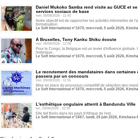
Daniel Mukoko Samba rend visite au GUCE et se
services sociaux de base
mer, 05/08/2026 - 11:43
Notre objectif est de rapprocher les activités informelles de l'
formalisation.
Le Soft International n°1670, mercredi, 5 août 2026, Kinsh
À Bruxelles, Tony Kanku Shiku écoute
mer, 05/08/2026 - 12:06
Pour le Congo, la Belgique est un levier d'influence globale. O
historique...
Le Soft International n°1670, mercredi, 5 août 2026, Kinsh
Le recrutement des mandataires dans certaines 
passera par un concours
mer, 05/08/2026 - 11:55
Mise en place du processus compétitif de sélection des manda
Le Soft International n°1670, mercredi, 5 août 2026, Kinsh
L'esthétique ongulaire atterrit à Bandundu Ville
lun, 29/06/2026 - 10:30
Elle fait florès dans les pays d'Afrique de l'est...
Le Soft International n°1667, lundi, 29 juin 2026, Kinshasa-