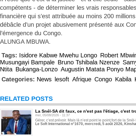
compétents - de déterminer les vrais responsables
financière qui s’est attribuée au moins 200 million
débâcle d’un projet abusivement présenté aux Co
l’émergence du Congo.
ALUNGA MBUWA.
Tags:
Isidore Kabwe Mwehu Longo
Robert Mbwin
Musungayi Bampale
Bruno Tshibala Nzenze
Samy
Ntita
Bukanga-Lonzo
Augustin Matata Ponyo Ma
Categories:
News
lesoft
Afrique
Congo
Kabila
RELATED POSTS
La Snél-SA dit faux, ce n'est pas l'étiage, c'est
mer, 05/08/2026 - 11:37
Gérer, c’est prévoir. Mais là n’est point le point fort de la Sn
Le Soft International n°1670, mercredi, 5 août 2026, Kinsh