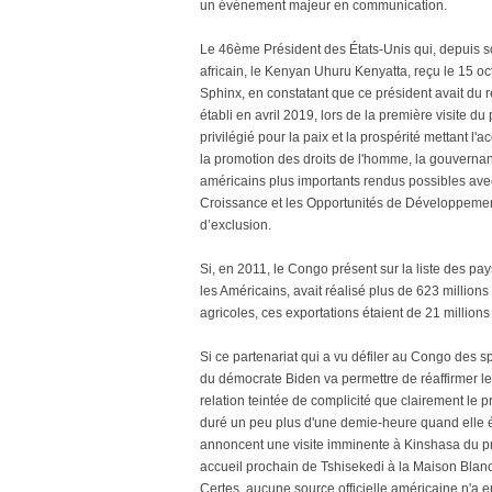
un événement majeur en communication.
Le 46ème Président des États-Unis qui, depuis son
africain, le Kenyan Uhuru Kenyatta, reçu le 15 oc
Sphinx, en constatant que ce président avait du r
établi en avril 2019, lors de la première visite d
privilégié pour la paix et la prospérité mettant l'ac
la promotion des droits de l'homme, la gouvernan
américains plus importants rendus possibles avec
Croissance et les Opportunités de Développemen
d’exclusion.
Si, en 2011, le Congo présent sur la liste des pa
les Américains, avait réalisé plus de 623 millions
agricoles, ces exportations étaient de 21 millio
Si ce partenariat qui a vu défiler au Congo des s
du démocrate Biden va permettre de réaffirmer le
relation teintée de complicité que clairement le 
duré un peu plus d'une demie-heure quand elle é
annoncent une visite imminente à Kinshasa du pr
accueil prochain de Tshisekedi à la Maison Blan
Certes, aucune source officielle américaine n'a 