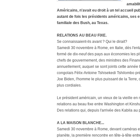
amabili
Américains, n'avait eu droit à un tel accueil pub
autant de fois les présidents américains, ses e
familiale des Bush, au Texas.
RELATIONS AU BEAU FIXE.
Se connaissaient-ils avant ? Qui le dirait?
Samedi 30 novembre à Rome, en Italie, dès l'e
formé de dix-neuf des pays aux économies les pl
chefs de gouvernement, des ministres des Finan
annuellement, auquel se sont joints cette année l
congolais Félix-Antoine Tshisekedi Tshilombo prés
Joe Biden, l'homme le plus puissant de la Terre, 
plus cordiales.
Le président américain, un vieux de la vieille en
relations au beau fixe entre Washington et Kinsh
Des relations qui, depuis l'arrivée des Kabila au
A LA MAISON BLANCHE...
Samedi 30 novembre à Rome, devant caméras et p
planète, la première rencontre en tête-à-tête ent