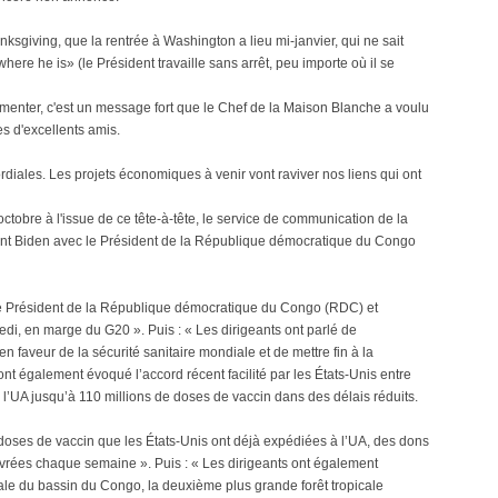
sgiving, que la rentrée à Washington a lieu mi-janvier, qui ne sait
ere he is» (le Président travaille sans arrêt, peu importe où il se
enter, c'est un message fort que le Chef de la Maison Blanche a voulu
s d'excellents amis.
ordiales. Les projets économiques à venir vont raviver nos liens qui ont
 octobre à l'issue de ce tête-à-tête, le service de communication de la
ent Biden avec le Président de la République démocratique du Congo
 le Président de la République démocratique du Congo (RDC) et
kedi, en marge du G20 ». Puis : « Les dirigeants ont parlé de
faveur de la sécurité sanitaire mondiale et de mettre fin à la
nt également évoqué l’accord récent facilité par les États-Unis entre
e l’UA jusqu’à 110 millions de doses de vaccin dans des délais réduits.
doses de vaccin que les États-Unis ont déjà expédiées à l’UA, des dons
ivrées chaque semaine ». Puis : « Les dirigeants ont également
icale du bassin du Congo, la deuxième plus grande forêt tropicale