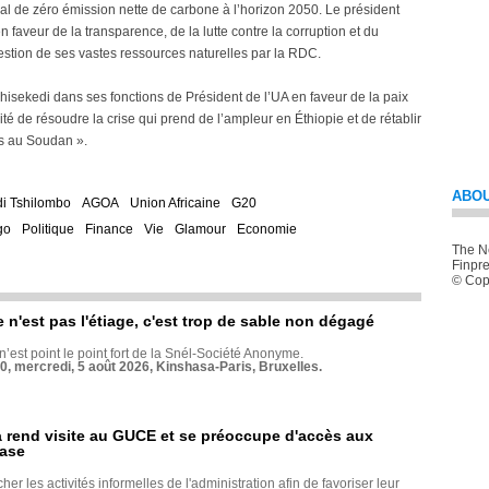
al de zéro émission nette de carbone à l’horizon 2050. Le président
n faveur de la transparence, de la lutte contre la corruption et du
estion de ses vastes ressources naturelles par la RDC.
hisekedi dans ses fonctions de Président de l’UA en faveur de la paix
té de résoudre la crise qui prend de l’ampleur en Éthiopie et de rétablir
ls au Soudan ».
ABOU
di Tshilombo
AGOA
Union Africaine
G20
go
Politique
Finance
Vie
Glamour
Economie
The Ne
Finpre
© Copy
e n'est pas l'étiage, c'est trop de sable non dégagé
 n’est point le point fort de la Snél-Société Anonyme.
70, mercredi, 5 août 2026, Kinshasa-Paris, Bruxelles.
rend visite au GUCE et se préoccupe d'accès aux
base
her les activités informelles de l'administration afin de favoriser leur