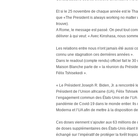
Et si le 25 novembre de chaque année est le Thank
que «The President is always working no matter wh
trouve).
A Rome, le message est passé. On peut tout comm
délivrer à qui veut: « Avec Kinshasa, nous somme
Les relations entre nous n'ont jamais été aussi c
connu une stagnation ces dernières années ».
Dans le readout (compte rendu) officiel fait le 30
Maison Blanche parle de « la réunion du Présid
Félix Tshisekedi ».
« Le Président Joseph R. Biden, Jr. a rencontré
Président de l’Union africaine (UA), Félix Tshise
l’engagement commun des États-Unis et de l’UA en 
pandémie de Covid-19 dans le monde entier. Ils o
Moderna et l’UA afin de mettre à la disposition d
Ces doses viennent s’ajouter aux 63 millions de 
de doses supplémentaires des États-Unis étant l
échangé sur l’impératif de protéger la forêt trop