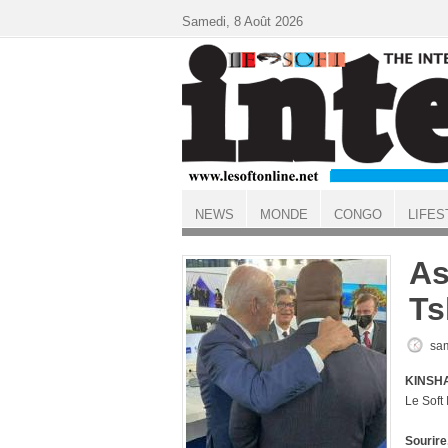
Aller au contenu principal
Samedi, 8 Août 2026
NEWS
MONDE
CONGO
LIFES
ACCUEIL
As
Ts
sam
KINSHA
Le Soft
Sourire