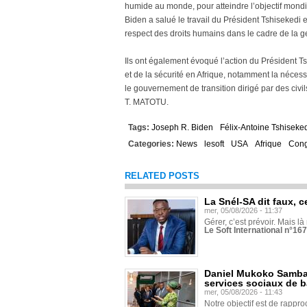
humide au monde, pour atteindre l’objectif mondi
Biden a salué le travail du Président Tshisekedi e
respect des droits humains dans le cadre de la g
Ils ont également évoqué l’action du Président Ts
et de la sécurité en Afrique, notamment la nécessi
le gouvernement de transition dirigé par des civi
T. MATOTU.
Tags:
Joseph R. Biden
Félix-Antoine Tshiseke
Categories:
News
lesoft
USA
Afrique
Con
RELATED POSTS
La Snél-SA dit faux, c
mer, 05/08/2026 - 11:37
Gérer, c’est prévoir. Mais là
Le Soft International n°16
Daniel Mukoko Samba 
services sociaux de 
mer, 05/08/2026 - 11:43
Notre objectif est de rapproc