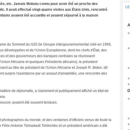
tés, etc. Jamais Mobutu connu pour avoir été un proche des
LE
lic. Il avait effectué vingt-quatre visites aux États-Unis, rencontré
nfants avaient été accueillis et avaient séjourné à la maison
A
ntame du Sommet du G20 (le Groupe intergouvernemental créé en 1999,
us développées et de l'Union Européenne, dont les chefs d'État, des
ces et des gouverneurs des banques centrales se réunissent
'Union Africaine et quelques Présidents africains), le président
ent au titre de président de l'Union Africaine et Joseph R. Biden, dit
ont surpris l'assistance par un assaut d'amabilités, une rencontre des
D
 matière de diplomatie, a clairement et publiquement affiché un état de
asa.
 pouvoir, avaient été souvent tendues.
hotographes du monde, et des centaines d'officiels venus de toute la
re Félix-Antoine Tshisekedi Tshilombo et un président américain a été