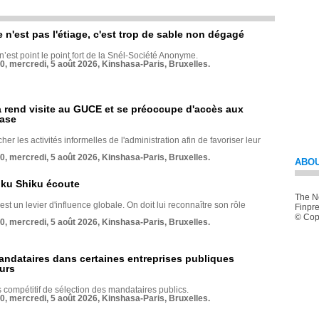
e n'est pas l'étiage, c'est trop de sable non dégagé
 n’est point le point fort de la Snél-Société Anonyme.
70, mercredi, 5 août 2026, Kinshasa-Paris, Bruxelles.
rend visite au GUCE et se préoccupe d'accès aux
base
her les activités informelles de l'administration afin de favoriser leur
70, mercredi, 5 août 2026, Kinshasa-Paris, Bruxelles.
ABOU
nku Shiku écoute
The Ne
st un levier d'influence globale. On doit lui reconnaître son rôle
Finpre
© Copy
70, mercredi, 5 août 2026, Kinshasa-Paris, Bruxelles.
andataires dans certaines entreprises publiques
urs
compétitif de sélection des mandataires publics.
70, mercredi, 5 août 2026, Kinshasa-Paris, Bruxelles.