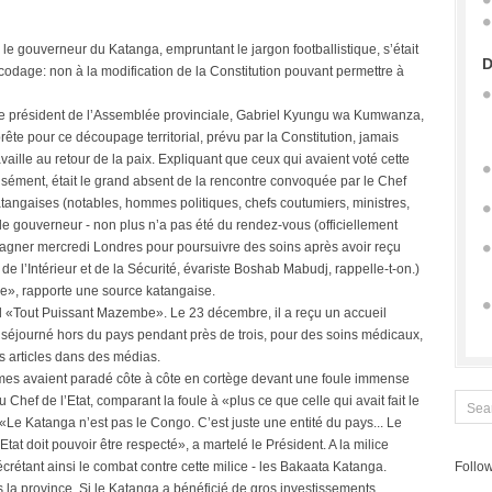
 gouverneur du Katanga, empruntant le jargon footballistique, s’était
D
odage: non à la modification de la Constitution pouvant permettre à
r, le président de l’Assemblée provinciale, Gabriel Kyungu wa Kumwanza,
rête pour ce découpage territorial, prévu par la Constitution, jamais
ille au retour de la paix. Expliquant que ceux qui avaient voté cette
isément, était le grand absent de la rencontre convoquée par le Chef
 katangaises (notables, hommes politiques, chefs coutumiers, ministres,
 le gouverneur - non plus n’a pas été du rendez-vous (officiellement
gagner mercredi Londres pour poursuivre des soins après avoir reçu
de l’Intérieur et de la Sécurité, évariste Boshab Mabudj, rappelle-t-on.)
de», rapporte une source katangaise.
all «Tout Puissant Mazembe». Le 23 décembre, il a reçu un accueil
 séjourné hors du pays pendant près de trois, pour des soins médicaux,
es articles dans des médias.
ommes avaient paradé côte à côte en cortège devant une foule immense
au Chef de l’Etat, comparant la foule à «plus ce que celle qui avait fait le
 «Le Katanga n’est pas le Congo. C’est juste une entité du pays... Le
at doit pouvoir être respecté», a martelé le Président. A la milice
crétant ainsi le combat contre cette milice - les Bakaata Katanga.
Follow
s la province. Si le Katanga a bénéficié de gros investissements,