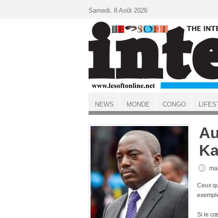
Aller au contenu principal
Samedi, 8 Août 2026
NEWS
MONDE
CONGO
LIFES
ACCUEIL
Au
Ka
mar
Ceux qu
exemple
Si le c