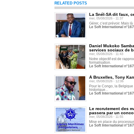
RELATED POSTS
La Snél-SA dit faux, c
mer, 05/08/2026 - 11:37
Gérer, c’est prévoir. Mais là
Le Soft International n°16
Daniel Mukoko Samba 
services sociaux de 
mer, 05/08/2026 - 11:43
Notre objectif est de rapproc
formalisation.
Le Soft International n°16
À Bruxelles, Tony Ka
mer, 05/08/2026 - 12:06
Pour le Congo, la Belgique e
historique...
Le Soft International n°16
Le recrutement des m
passera par un conco
mer, 05/08/2026 - 11:55
Mise en place du processus 
Le Soft International n°16