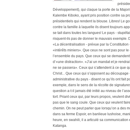
préside
Développement), qui claque la porte de la Majori
Kalembe Kiboko, ayant pris position contre sa pro
présidentiels qui rendent la blouse. Libres! Le go
contre la famille à laquelle ils disent toujours a
se tait dans toutes les langues! Le pays - stupéfa
risquent-ils pas de donner le mauvais exemple. D
«La décentralisation - prévue par la Constitution
«intérêts miniers». Que ceux ne sont pas pour le
l’ensemble du pays. Que ceux qui se demandent su
d’«une distraction». «J’ai un mandat et je rendrai
ne se passera». Ceux qui s’attendent à ce que q
Christ... Que ceux qui s’opposent au découpage - q
administrative du pays - disent ce qu’ils ont fait
exemple, dans le sens de la récolte de signature
question a-t-il jamais été initié au niveau de l’
tort. Priant ceux qui, par leurs propos, veulent d
pas que le sang coule. Que ceux qui veulent faire
chemin. On ne peut parler que lorsqu’on a des mots
dans sa ferme Espoir, en banlieue lushoise, manif
heure, en swahili, il a articulé sa communication 
Katanga.