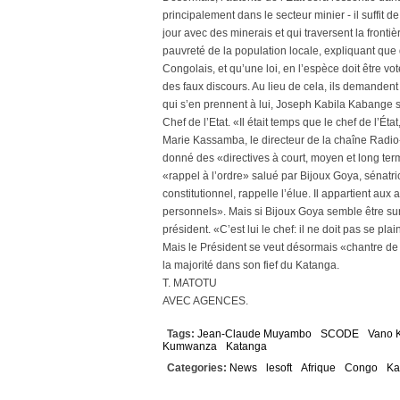
principalement dans le secteur minier - il suffit 
jour avec des minerais et qui traversent la fronti
pauvreté de la population locale, expliquant que
Congolais, et qu’une loi, en l’espèce doit être 
des faux discours. Au lieu de cela, ils demandent
qui s’en prennent à lui, Joseph Kabila Kabange 
Chef de l’Etat. «Il était temps que le chef de l’Éta
Marie Kassamba, le directeur de la chaîne Radio-
donné des «directives à court, moyen et long te
«rappel à l’ordre» salué par Bijoux Goya, sénatr
constitutionnel, rappelle l’élue. Il appartient aux 
personnels». Mais si Bijoux Goya semble être su
président. «C’est lui le chef: il ne doit pas se pl
Mais le Président se veut désormais «chantre de 
la majorité dans son fief du Katanga.
T. MATOTU
AVEC AGENCES.
Tags:
Jean-Claude Muyambo
SCODE
Vano 
Kumwanza
Katanga
Categories:
News
lesoft
Afrique
Congo
Ka