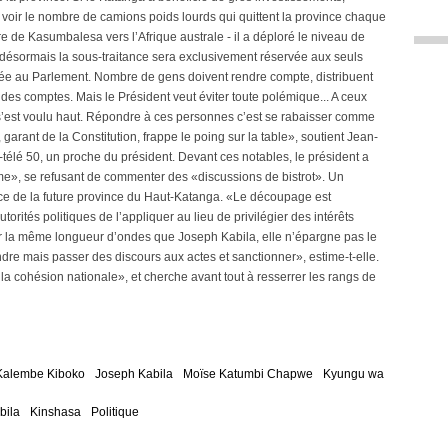
de voir le nombre de camions poids lourds qui quittent la province chaque
ère de Kasumbalesa vers l’Afrique australe - il a déploré le niveau de
 désormais la sous-traitance sera exclusivement réservée aux seuls
votée au Parlement. Nombre de gens doivent rendre compte, distribuent
 des comptes. Mais le Président veut éviter toute polémique... A ceux
s’est voulu haut. Répondre à ces personnes c’est se rabaisser comme
t, garant de la Constitution, frappe le poing sur la table», soutient Jean-
télé 50, un proche du président. Devant ces notables, le président a
rme», se refusant de commenter des «discussions de bistrot». Un
ice de la future province du Haut-Katanga. «Le découpage est
autorités politiques de l’appliquer au lieu de privilégier des intérêts
r la même longueur d’ondes que Joseph Kabila, elle n’épargne pas le
aindre mais passer des discours aux actes et sanctionner», estime-t-elle.
la cohésion nationale», et cherche avant tout à resserrer les rangs de
Kalembe Kiboko
Joseph Kabila
Moïse Katumbi Chapwe
Kyungu wa
bila
Kinshasa
Politique