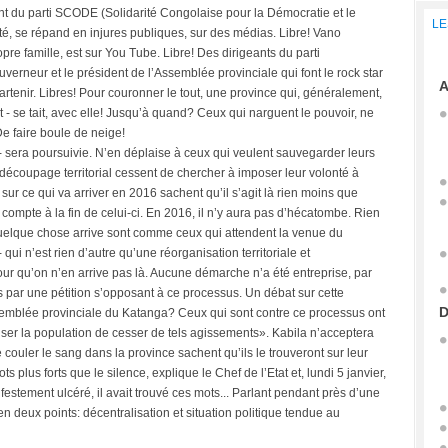
nt du parti SCODE (Solidarité Congolaise pour la Démocratie et le
LE
té, se répand en injures publiques, sur des médias. Libre! Vano
pre famille, est sur You Tube. Libre! Des dirigeants du parti
uverneur et le président de l’Assemblée provinciale qui font le rock star
A
ppartenir. Libres! Pour couronner le tout, une province qui, généralement,
it - se tait, avec elle! Jusqu’à quand? Ceux qui narguent le pouvoir, ne
e faire boule de neige!
 - sera poursuivie. N’en déplaise à ceux qui veulent sauvegarder leurs
 découpage territorial cessent de chercher à imposer leur volonté à
r ce qui va arriver en 2016 sachent qu’il s’agit là rien moins que
 compte à la fin de celui-ci. En 2016, il n’y aura pas d’hécatombe. Rien
uelque chose arrive sont comme ceux qui attendent la venue du
ui n’est rien d’autre qu’une réorganisation territoriale et
 pour qu’on n’en arrive pas là. Aucune démarche n’a été entreprise, par
s par une pétition s’opposant à ce processus. Un débat sur cette
D
assemblée provinciale du Katanga? Ceux qui sont contre ce processus ont
iviser la population de cesser de tels agissements». Kabila n’acceptera
 couler le sang dans la province sachent qu’ils le trouveront sur leur
 plus forts que le silence, explique le Chef de l’Etat et, lundi 5 janvier,
estement ulcéré, il avait trouvé ces mots... Parlant pendant près d’une
en deux points: décentralisation et situation politique tendue au