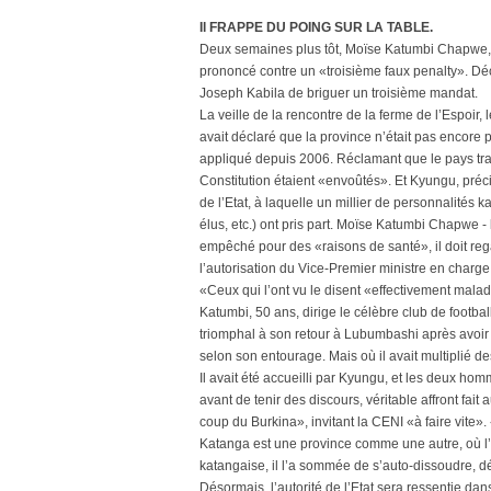
Il FRAPPE DU POING SUR LA TABLE.
Deux semaines plus tôt, Moïse Katumbi Chapwe, le
prononcé contre un «troisième faux penalty». Déc
Joseph Kabila de briguer un troisième mandat.
La veille de la rencontre de la ferme de l’Espoi
avait déclaré que la province n’était pas encore p
appliqué depuis 2006. Réclamant que le pays trava
Constitution étaient «envoûtés». Et Kyungu, préc
de l’Etat, à laquelle un millier de personnalités
élus, etc.) ont pris part. Moïse Katumbi Chapwe -
empêché pour des «raisons de santé», il doit re
l’autorisation du Vice-Premier ministre en charge 
«Ceux qui l’ont vu le disent «effectivement mala
Katumbi, 50 ans, dirige le célèbre club de footb
triomphal à son retour à Lubumbashi après avoir
selon son entourage. Mais où il avait multiplié d
Il avait été accueilli par Kyungu, et les deux h
avant de tenir des discours, véritable affront fait 
coup du Burkina», invitant la CENI «à faire vite».
Katanga est une province comme une autre, où l’Et
katangaise, il l’a sommée de s’auto-dissoudre, dé
Désormais, l’autorité de l’Etat sera ressentie dan