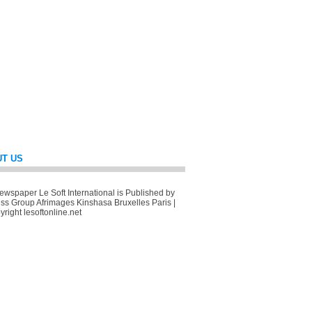
T US
wspaper Le Soft International is Published by
ss Group Afrimages Kinshasa Bruxelles Paris |
right lesoftonline.net