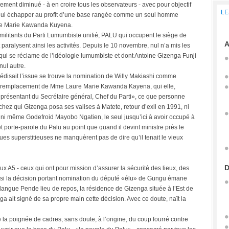
ement diminué - à en croire tous les observateurs - avec pour objectif
LE
t lui échapper au profit d’une base rangée comme un seul homme
ure Marie Kawanda Kuyena.
 militants du Parti Lumumbiste unifié, PALU qui occupent le siège de
A
paralysent ainsi les activités. Depuis le 10 novembre, nul n’a mis les
 qui se réclame de l’idéologie lumumbiste et dont Antoine Gizenga Funji
 nul autre.
rédisait l’issue se trouve la nomination de Willy Makiashi comme
 en remplacement de Mme Laure Marie Kawanda Kayena, qui elle,
présentant du Secrétaire général, Chef du Parti», ce que personne
chez qui Gizenga posa ses valises à Matete, retour d’exil en 1991, ni
 ni même Godefroid Mayobo Ngatien, le seul jusqu’ici à avoir occupé à
 porte-parole du Palu au point que quand il devint ministre près le
es superstitieuses ne manquèrent pas de dire qu’il tenait le vieux
D
ux A5 - ceux qui ont pour mission d’assurer la sécurité des lieux, des
 si la décision portant nomination du député «élu» de Gungu émane
 langue Pende lieu de repos, la résidence de Gizenga située à l’Est de
nga ait signé de sa propre main cette décision. Avec ce doute, naît la
 la poignée de cadres, sans doute, à l’origine, du coup fourré contre