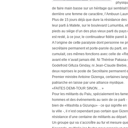
physiqu
de faire main basse sur un héritage qui semblai
derrière une femme de caractère, l’Ambuun La
Plus de 15 jours déjà que dure la résistance des
leur parti à Matete, sur le boulevard Lumumba, et 
pieds au siège d’un des plus vieux parti du pays
est resté, à ce jour, le continuateur fidèle pareil à
A l’origine de cette paralysie dont personne ne p
secrétaire permanent et porte-parole du parti,
cumulait, ces mêmes fonctions avec celle de «Re
avant elle n’avait jamais été. Ni Thérèse Pakasa 
Godefroid Gifuza Ginday, ni Jean-Claude Biebie,
deux reprises le poste de Secrétaire permanent et
Premier ministre Antoine Gizenga, certaines langu
patriarche en laisse par une alliance mystique.
«FAITES DEMI-TOUR SINON… »
Pour les militants du Palu, spécialement les fame
hommes et des événements au sein de ce parti -
bien de «Mashita a Gizungu» - ce qui signifie en
la ville -, il n’est cependant pas certain que Gize
résistance d’une centaine de militants au départ.
Un groupe qui va s’accroître au fur et mesure que