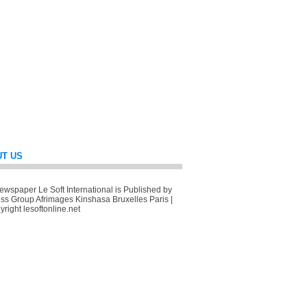
T US
wspaper Le Soft International is Published by
ss Group Afrimages Kinshasa Bruxelles Paris |
right lesoftonline.net