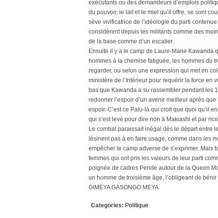
exécutants ou des demandeurs d’emplois politique
du pouvoir, le lait et le miel qu’il offre, se sont 
sève vivificatrice de l’idéologie du parti conten
considèrent depuis les militants comme des moins
de la base comme d’un escalier.
Ensuite il y a le camp de Laure-Marie Kawanda qu
hommes à la chemise fatiguée, les hommes du tr
regarder, ou selon une expression qui met en col
ministère de l’Intérieur pour requérir la force en 
bas que Kawanda a su rassembler pendant les 1
redonner l’espoir d’un avenir meilleur après que
espoir. C’est ce Palu-là qui croit que quoi qu’il en
qui s’est levé pour dire non à Makiashi et par ric
Le combat paraissait inégal dès le départ entre
lésinent pas à en faire usage, comme dans les mé
empêcher le camp adverse de s’exprimer. Mais t
femmes qui ont pris les valeurs de leur parti co
poignée de cadres Pende autour de la Queen Mot
un homme de troisième âge, l’obligeant de bénir l
GIMEYA GASONGO MEYA.
Categories:
Politique