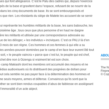
s qui font allégeance. C’est le Palu des cadres qui, depuis l’exercice
coupés de la base et gravitent dans l’espace, refusant de se nourrir de la
ue dans les cinq documents de base. Ils se sont embourgeoisés et
 que rien. Les résistants du siège de Matete les accusent de se servir
i représente les humbles militants de la base, les sans babouche, les
oisième âge ; tous ceux que plus personne d’en haut ne daigne
ère les militants et utilisée par une correspondance adressée au
vue de les déloger, « les individus » inciviques. C’est ce PALU là d’en
3 mois de son règne. Ces hommes et ces femmes à qui elle a su
 les années-pouvoir dominées par le camp d’en face leur eurent ôté tout
 soit, « le peuple vaincra » parce que c’est lui, le peuple qui est chef,
ABOU
ochet dire non à Gizenga si vraiment tel est son choix.
 le camp Makiashi dont les membres ont accumulé des moyens et ne
The Ne
dias audiovisuels où ils distribuent des poignées de dollars pour
Finpre
out cela semble ne pas payer face à la détermination des hommes et
© Copy
mme seuls moyens, armes et défense. Convaincus qu’ils sont que la
her se sont bien rendus coupables d’abus de faiblesse en assiégeant
’immoralité d’un acte abject.