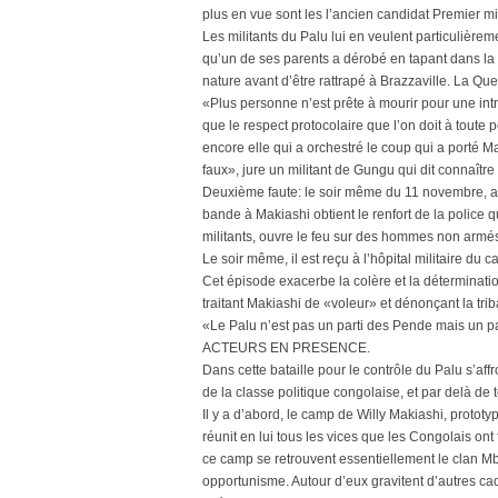
plus en vue sont les l’ancien candidat Premier m
Les militants du Palu lui en veulent particulière
qu’un de ses parents a dérobé en tapant dans la
nature avant d’être rattrapé à Brazzaville. La Qu
«Plus personne n’est prête à mourir pour une int
que le respect protocolaire que l’on doit à toute p
encore elle qui a orchestré le coup qui a porté M
faux», jure un militant de Gungu qui dit connaîtr
Deuxième faute: le soir même du 11 novembre, alo
bande à Makiashi obtient le renfort de la police
militants, ouvre le feu sur des hommes non armés
Le soir même, il est reçu à l’hôpital militaire du ca
Cet épisode exacerbe la colère et la déterminatio
traitant Makiashi de «voleur» et dénonçant la trib
«Le Palu n’est pas un parti des Pende mais un pa
ACTEURS EN PRESENCE.
Dans cette bataille pour le contrôle du Palu s’aff
de la classe politique congolaise, et par delà de 
Il y a d’abord, le camp de Willy Makiashi, prototy
réunit en lui tous les vices que les Congolais ont 
ce camp se retrouvent essentiellement le clan Mb
opportunisme. Autour d’eux gravitent d’autres ca