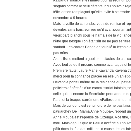
Kawanda, multiplie les fautes pour asseoir un po
slogans comme le seul détenteur du pouvoir, r
féliciter son remplaçant qu’elle invite à se rendr
novembre à 9 heures.
Mais la veille de ce rendez-vous de remise et r
dévoiler, sans frais, son jeu qu’il avait pourtant i
vieux parti blanchi sous le harnais de la vigila
l’être que lorsque l’on était sûr de ne pas se fai
souhait. Les cadres Pende ont oublié la leçon alor
pas mûrs.
Alors, ils se mettent à guetter les fautes de ces c
Avec tout ce qu’il procure comme avantages et h
Première faute: Laure Marie Kawanda Kayena trou
merci pour la confiance placée en elle un an et d
Devant le portail même de la résidence du patri
policiers dépêchés d’un commissariat lointain, se
celle qui est encore la Secrétaire permanente et 
Parti, et la braque carrément. «Faites demi-tou
Mais de qui donc est venu l’ordre de ne pas la
patriarche? De «Mama Anne Mbuba», répond un p
Anne Mbuba est l’épouse de Gizenga. A ce titre, l
mari. Mais depuis que le Palu a accédé au pouvo
pâlir dans la tête des militants à cause de ses i