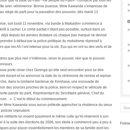
uvoir que la base du Palu - «le peuple du Palu» - consacré par tous les
ejette avec véhémence. Bonne joueuse, Mme Kawanda s’empresse de
e au siège du parti pour la passation des pouvoirs, dès mardi 12
D
eprise, soit lundi 11 novembre, «la bande à Makiashi» commence à
ntérêt à cacher. Le crime parfait n’étant pas possible, surtout dans un
nce déjà depuis les années dictature où chaque pas marqué ne devrait
re prendre à défaut par la police politique du mobutisme répressif à
s que les A5 l’ont retenue pour la vie. Eux qui en ont vu des verts et de
adres que plus rien n’intéresse, sinon le pouvoir, rien que le pouvoir.
onneurs.
ve porte close chez Gizenga qu’elle veut rencontrer pour lui dire
emi durant et lui annoncer la date de la cérémonie de remise et reprise.
arche, dans la lointaine banlieue de Kinshasa, une escouade de
lon des sources proches de la police, tient en respect le véhicule de
porte-parole du parti, Représentant du Secrétaire général, Chef du
r sinon…». C’est le début du commencement.
isser Mme Kawanda sous aucun prétexte approcher la résidence du vieux
olicier imprudent.
es militants lui vouent quasiment le même culte qu’ils réservent à son
ir à la suite des élections de 2006, son étoile a commencé peu à peu à
Follow
ntrigues pour placer essentiellement les membres de sa famille dont les