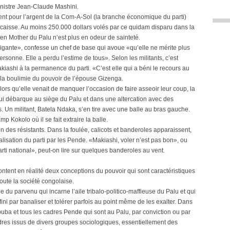
inistre Jean-Claude Mashini.
ment pour l’argent de la Com-A-Sol (la branche économique du parti)
 caisse. Au moins 250.000 dollars volés par ce quidam disparu dans la
een Mother du Palu n’est plus en odeur de sainteté.
rigante», confesse un chef de base qui avoue «qu’elle ne mérite plus
ersonne. Elle a perdu l’estime de tous». Selon les militants, c’est
akiashi à la permanence du parti. «C’est elle qui a béni le recours au
e la boulimie du pouvoir de l’épouse Gizenga.
rs qu’elle venait de manquer l’occasion de faire asseoir leur coup, la
 qui débarque au siège du Palu et dans une altercation avec des
. Un militant, Batela Ndaka, s’en tire avec une balle au bras gauche.
mp Kokolo où il se fait extraire la balle.
n des résistants. Dans la foulée, calicots et banderoles apparaissent,
alisation du parti par les Pende. «Makiashi, voler n’est pas bon», ou
rti national», peut-on lire sur quelques banderoles au vent.
rontent en réalité deux conceptions du pouvoir qui sont caractéristiques
toute la société congolaise.
pe du parvenu qui incarne l’aile tribalo-politico-maffieuse du Palu et qui
fini par banaliser et tolérer parfois au point même de les exalter. Dans
uba et tous les cadres Pende qui sont au Palu, par conviction ou par
dres issus de divers groupes sociologiques, essentiellement des