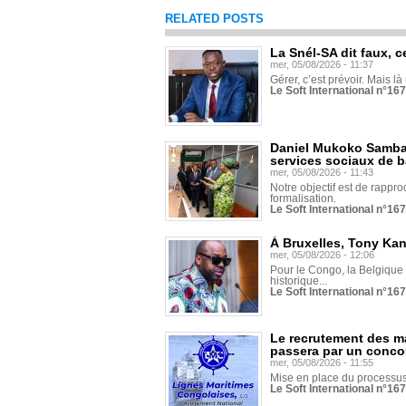
RELATED POSTS
La Snél-SA dit faux, c
mer, 05/08/2026 - 11:37
Gérer, c’est prévoir. Mais là
Le Soft International n°16
Daniel Mukoko Samba 
services sociaux de 
mer, 05/08/2026 - 11:43
Notre objectif est de rapproc
formalisation.
Le Soft International n°16
À Bruxelles, Tony Ka
mer, 05/08/2026 - 12:06
Pour le Congo, la Belgique e
historique...
Le Soft International n°16
Le recrutement des m
passera par un conco
mer, 05/08/2026 - 11:55
Mise en place du processus 
Le Soft International n°16