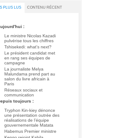
S PLUS LUS
CONTENU RÉCENT
ujourd'hui :
Le ministre Nicolas Kazadi
pulvérise tous les chiffres
Tshisekedi: what’s next?
Le président candidat met
en rang ses équipes de
campagne
La journaliste Melya
Malundama prend part au
salon du livre africain à
Paris
Réseaux sociaux et
communication
epuis toujours :
Tryphon Kin-kiey dénonce
une présentation outrée des
réalisations de l’équipe
gouvernementale Matata
Habemus Premier ministre
Kengo rejoint Kabila