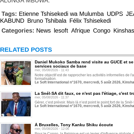
ALUNGA MBUWA.
Tags:
Etienne Tshisekedi wa Mulumba
UDPS
JE
KABUND
Bruno Tshibala
Félix Tshisekedi
Categories:
News
lesoft
Afrique
Congo
Kinsha
RELATED POSTS
Daniel Mukoko Samba rend visite au GUCE et se
services sociaux de base
mer, 05/08/2026 - 11:43
Notre objectif est de rapprocher les activités informelles de l'
formalisation.
Le Soft International n°1670, mercredi, 5 août 2026, Kinsh
La Snél-SA dit faux, ce n'est pas l'étiage, c'est
mer, 05/08/2026 - 11:37
Gérer, c’est prévoir. Mais là n’est point le point fort de la Sn
Le Soft International n°1670, mercredi, 5 août 2026, Kinsh
À Bruxelles, Tony Kanku Shiku écoute
mer, 05/08/2026 - 12:06
Pour le Congo, la Belgique est un levier d'influence globale. O