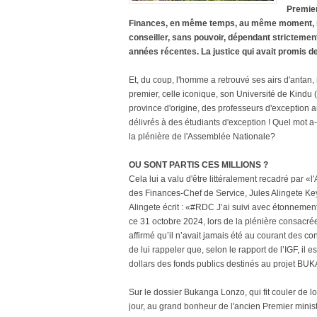
Premier
Finances, en même temps, au même moment, n'
conseiller, sans pouvoir, dépendant strictement 
années récentes. La justice qui avait promis de 
Et, du coup, l'homme a retrouvé ses airs d'antan,
premier, celle iconique, son Université de Kind
province d'origine, des professeurs d'exception a
délivrés à des étudiants d'exception ! Quel mot a
la plénière de l'Assemblée Nationale?
OU SONT PARTIS CES MILLIONS ?
Cela lui a valu d'être littéralement recadré par «l
des Finances-Chef de Service, Jules Alingete Key.
Alingete écrit : «#RDC J’ai suivi avec étonneme
ce 31 octobre 2024, lors de la plénière consacrée
affirmé qu’il n’avait jamais été au courant des c
de lui rappeler que, selon le rapport de l’IGF, il
dollars des fonds publics destinés au projet
Sur le dossier Bukanga Lonzo, qui fit couler de lo
jour, au grand bonheur de l'ancien Premier minist