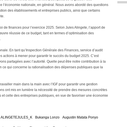
 de l’économie nationale, en général. Nous avons abordé des questions
stion des établissements et entreprises publics, ainsi que certains
te.
 loi de finances pour l’exercice 2025. Selon Jules Alingete, l’apport de
uvre réussie de ce budget, tant en termes d’optimisation des
.
nale. En tant qu’Inspection Générale des Finances, service d’audit
les actions à mener pour garantir le succès du budget 2025. C’est
s partagées avec l’autorité. Quelle peut être notre contribution à la
n ce qui concerne la rationalisation des dépenses publiques que la
availler main dans la main avec l’IGF pour garantir une gestion
ons ont mis en lumière la nécessité de prendre des mesures concrètes
es et celle des entreprises publiques, en vue de favoriser une économie
ALINGETEJULES_K
Bukanga Lonzo
Augustin Matata Ponyo