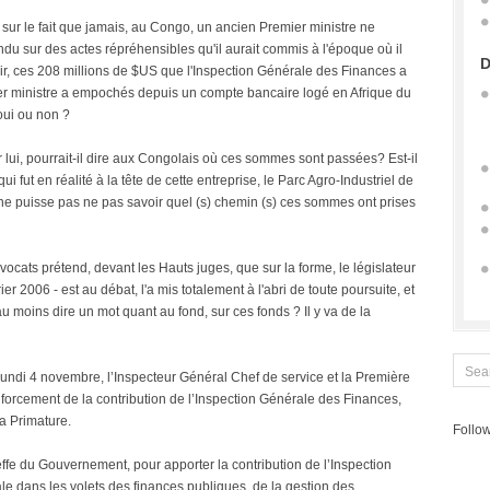
sur le fait que jamais, au Congo, un ancien Premier ministre ne
endu sur des actes répréhensibles qu'il aurait commis à l'époque où il
D
 clair, ces 208 millions de $US que l'Inspection Générale des Finances a
er ministre a empochés depuis un compte bancaire logé en Afrique du
oui ou non ?
r lui, pourrait-il dire aux Congolais où ces sommes sont passées? Est-il
 fut en réalité à la tête de cette entreprise, le Parc Agro-Industriel de
ne puisse pas ne pas savoir quel (s) chemin (s) ces sommes ont prises
cats prétend, devant les Hauts juges, que sur la forme, le législateur
ier 2006 - est au débat, l'a mis totalement à l'abri de toute poursuite, et
l au moins dire un mot quant au fond, sur ces fonds ? Il y va de la
i lundi 4 novembre, l’Inspecteur Général Chef de service et la Première
forcement de la contribution de l’Inspection Générale des Finances,
a Primature.
Follow
fe du Gouvernement, pour apporter la contribution de l’Inspection
e dans les volets des finances publiques, de la gestion des