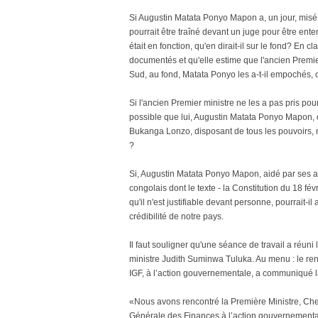
Si Augustin Matata Ponyo Mapon a, un jour, misé 
pourrait être traîné devant un juge pour être ent
était en fonction, qu'en dirait-il sur le fond? En
documentés et qu'elle estime que l'ancien Premi
Sud, au fond, Matata Ponyo les a-t-il empochés, 
Si l'ancien Premier ministre ne les a pas pris pou
possible que lui, Augustin Matata Ponyo Mapon, qui
Bukanga Lonzo, disposant de tous les pouvoirs, 
?
Si, Augustin Matata Ponyo Mapon, aidé par ses avo
congolais dont le texte - la Constitution du 18 févr
qu'il n'est justifiable devant personne, pourrait-i
crédibilité de notre pays.
Il faut souligner qu'une séance de travail a réun
ministre Judith Suminwa Tuluka. Au menu : le ren
IGF, à l’action gouvernementale, a communiqué l
«Nous avons rencontré la Première Ministre, Chef
Générale des Finances à l’action gouvernemental