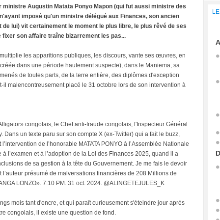
 ministre Augustin Matata Ponyo Mapon (qui fut aussi ministre des
LE
ayant imposé qu'un ministre délégué aux Finances, son ancien
de lui) vit certainement le moment le plus libre, le plus rêvé de ses
fixer son affaire traîne bizarrement les pas...
A
 multiplie les apparitions publiques, les discours, vante ses œuvres, en
u (créée dans une période hautement suspecte), dans le Maniema, sa
menés de toutes parts, de la terre entière, des diplômes d'exception
-t-il malencontreusement placé le 31 octobre lors de son intervention à
'Alligator» congolais, le Chef anti-fraude congolais, l'Inspecteur Général
 Dans un texte paru sur son compte X (ex-Twitter) qui a fait le buzz,
nt l’intervention de l’honorable MATATA PONYO à l’Assemblée Nationale
D
 à l’examen et à l’adoption de la Loi des Finances 2025, quand il a
onclusions de sa gestion à la tête du Gouvernement. Je me fais le devoir
 est l’auteur présumé de malversations financières de 208 Millions de
 BUKANGA LONZO». 7:10 PM. 31 oct. 2024. @ALINGETEJULES_K
ngs mois tant d'encre, et qui paraît curieusement s'éteindre jour après
re congolais, il existe une question de fond.