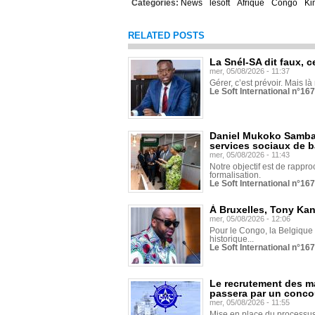
Categories:
News
lesoft
Afrique
Congo
Ki
RELATED POSTS
La Snél-SA dit faux, c
mer, 05/08/2026 - 11:37
Gérer, c’est prévoir. Mais là
Le Soft International n°16
Daniel Mukoko Samba 
services sociaux de 
mer, 05/08/2026 - 11:43
Notre objectif est de rapproc
formalisation.
Le Soft International n°16
À Bruxelles, Tony Ka
mer, 05/08/2026 - 12:06
Pour le Congo, la Belgique e
historique...
Le Soft International n°16
Le recrutement des m
passera par un conco
mer, 05/08/2026 - 11:55
Mise en place du processus 