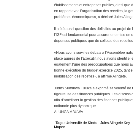
établissements et entreprises publics, ainsi que
en rapport avec l’organisation des recettes, la ge
problèmes économiques», a déclaré Jules Alinge
Il a été aussi question des défis liés au projet de
l’IGF est fondamental pour assurer une mise en œ
dépenses publiques que de collecte des recettes
«Nous avons suivi les débats à l’Assemblée natio
placé auprès de l’Exécutif, nous avons identifié 
également l’une des préoccupations que nous avon
bonne exécution du budget exercice 2025, tant e
mobilisation des recettes», a affirmé Alingete.
Judith Suminwa Tuluka a exprimé sa volonté de tr
rigoureuse des finances publiques. Les discussi
afin d’améliorer la gestion des finances publiqu
nationale plus dynamique.
ALUNGA MBUWA.
Tags:
Université de Kindu
Jules Alingete Key.
Mapon