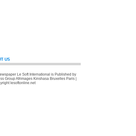
T US
wspaper Le Soft International is Published by
ss Group Afrimages Kinshasa Bruxelles Paris |
right lesoftonline.net