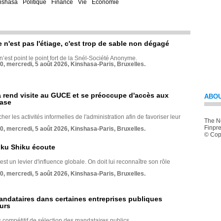
nshasa
Politique
Finance
Vie
Economie
e n'est pas l'étiage, c'est trop de sable non dégagé
 n’est point le point fort de la Snél-Société Anonyme.
70, mercredi, 5 août 2026, Kinshasa-Paris, Bruxelles.
rend visite au GUCE et se préoccupe d'accès aux
ABOU
base
her les activités informelles de l'administration afin de favoriser leur
The Ne
Finpre
70, mercredi, 5 août 2026, Kinshasa-Paris, Bruxelles.
© Copy
nku Shiku écoute
st un levier d'influence globale. On doit lui reconnaître son rôle
70, mercredi, 5 août 2026, Kinshasa-Paris, Bruxelles.
andataires dans certaines entreprises publiques
urs
compétitif de sélection des mandataires publics.