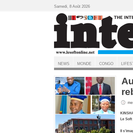
Aller au contenu principal
Samedi, 8 Août 2026
NEWS
MONDE
CONGO
LIFES
ACCUEIL
Au
re
mer
KINSHA
Le Sof
Il s'ima