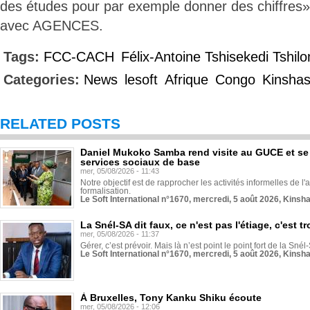
des études pour par exemple donner des chiffres»
avec AGENCES.
Tags:
FCC-CACH
Félix-Antoine Tshisekedi Tshil
Categories:
News
lesoft
Afrique
Congo
Kinsha
RELATED POSTS
Daniel Mukoko Samba rend visite au GUCE et se
services sociaux de base
mer, 05/08/2026 - 11:43
Notre objectif est de rapprocher les activités informelles de l'
formalisation.
Le Soft International n°1670, mercredi, 5 août 2026, Kinsh
La Snél-SA dit faux, ce n'est pas l'étiage, c'est
mer, 05/08/2026 - 11:37
Gérer, c’est prévoir. Mais là n’est point le point fort de la Sn
Le Soft International n°1670, mercredi, 5 août 2026, Kinsh
À Bruxelles, Tony Kanku Shiku écoute
mer, 05/08/2026 - 12:06