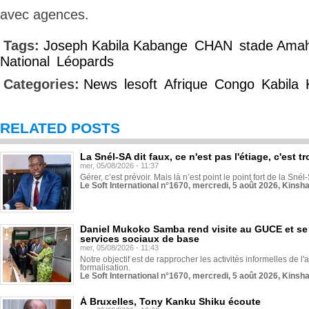
avec agences.
Tags:
Joseph Kabila Kabange
CHAN
stade Ama
National
Léopards
Categories:
News
lesoft
Afrique
Congo
Kabila
RELATED POSTS
La Snél-SA dit faux, ce n'est pas l'étiage, c'est
mer, 05/08/2026 - 11:37
Gérer, c’est prévoir. Mais là n’est point le point fort de la Sn
Le Soft International n°1670, mercredi, 5 août 2026, Kinsh
Daniel Mukoko Samba rend visite au GUCE et se
services sociaux de base
mer, 05/08/2026 - 11:43
Notre objectif est de rapprocher les activités informelles de l'
formalisation.
Le Soft International n°1670, mercredi, 5 août 2026, Kinsh
À Bruxelles, Tony Kanku Shiku écoute