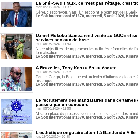
La Snél-SA dit faux, ce n'est pas l'étiage, c'est
mer, 05/08/2026 - 11:37
Gérer, c’est prévoir. Mais là n’est point le point fort de la Sn
Le Soft International n°1670, mercredi, 5 août 2026, Kinsh
Daniel Mukoko Samba rend visite au GUCE et se
services sociaux de base
mer, 05/08/2026 - 11:43
Notre objectif est de rapprocher les activités informelles de l'
formalisation.
Le Soft International n°1670, mercredi, 5 août 2026, Kinsh
À Bruxelles, Tony Kanku Shiku écoute
mer, 05/08/2026 - 12:06
Pour le Congo, la Belgique est un levier d'influence globale. O
historique...
Le Soft International n°1670, mercredi, 5 août 2026, Kinsh
Le recrutement des mandataires dans certaines 
passera par un concours
mer, 05/08/2026 - 11:55
Mise en place du processus compétitif de sélection des manda
Le Soft International n°1670, mercredi, 5 août 2026, Kinsh
L'esthétique ongulaire atterrit à Bandundu Ville
lun, 29/06/2026 - 10:30