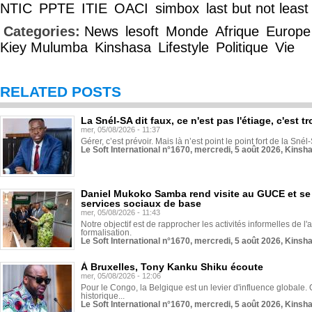
NTIC
PPTE
ITIE
OACI
simbox
last but not least
Categories:
News
lesoft
Monde
Afrique
Europe
Kiey Mulumba
Kinshasa
Lifestyle
Politique
Vie
RELATED POSTS
La Snél-SA dit faux, ce n'est pas l'étiage, c'est
mer, 05/08/2026 - 11:37
Gérer, c’est prévoir. Mais là n’est point le point fort de la Sn
Le Soft International n°1670, mercredi, 5 août 2026, Kinsh
Daniel Mukoko Samba rend visite au GUCE et se
services sociaux de base
mer, 05/08/2026 - 11:43
Notre objectif est de rapprocher les activités informelles de l'
formalisation.
Le Soft International n°1670, mercredi, 5 août 2026, Kinsh
À Bruxelles, Tony Kanku Shiku écoute
mer, 05/08/2026 - 12:06
Pour le Congo, la Belgique est un levier d'influence globale. O
historique...
Le Soft International n°1670, mercredi, 5 août 2026, Kinsh