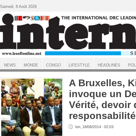
Aller au contenu principal
Samedi, 8 Août 2026
NEWS
MONDE
CONGO
LIFESTYLE
HEADLINES
POL
ACCUEIL
A Bruxelles, K
invoque un Dev
Vérité, devoir
responsabilité
lun, 18/08/2014 - 02:03