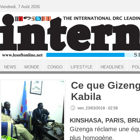
Aller au contenu principal
Vendredi, 7 Août 2026
NEWS
MONDE
CONGO
LIFESTYLE
HEADLINES
POL
ACCUEIL
Ce que Gizenga
Kabila
ven, 23/03/2018 - 02:58
KINSHASA, PARIS, BR
Gizenga réclame une éq
plus homogène.