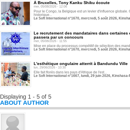
À Bruxelles, Tony Kanku Shiku écoute
mer, 05/08/2026 - 12:06
Pour le Congo, la Belgique est un levier d'influence globale. O
historique...
Le Soft International n°1670, mercredi, 5 août 2026, Kinsh
Le recrutement des mandataires dans certaines 
passera par un concours
mer, 05/08/2026 - 11:55
Mise en place du processus compétitif de sélection des manda
Le Soft International n°1670, mercredi, 5 août 2026, Kinsh
L'esthétique ongulaire atterrit à Bandundu Ville
lun, 29/06/2026 - 10:30
Elle fait florès dans les pays d'Afrique de l'est...
Le Soft International n°1667, lundi, 29 juin 2026, Kinshasa-
Displaying 1 - 5 of 5
ABOUT AUTHOR