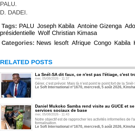
PALU.
D. DADEI.
Tags:
PALU
Joseph Kabila
Antoine Gizenga
Ado
présidentielle
Wolf Christian Kimasa
Categories:
News
lesoft
Afrique
Congo
Kabila
RELATED POSTS
La Snél-SA dit faux, ce n'est pas l'étiage, c'est
mer, 05/08/2026 - 11:37
Gérer, c’est prévoir. Mais là n’est point le point fort de la Sn
Le Soft International n°1670, mercredi, 5 août 2026, Kinsh
Daniel Mukoko Samba rend visite au GUCE et se
services sociaux de base
mer, 05/08/2026 - 11:43
Notre objectif est de rapprocher les activités informelles de l'
formalisation.
Le Soft International n°1670, mercredi, 5 août 2026, Kinsh