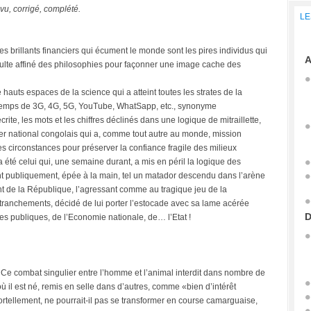
vu, corrigé, complété.
LE
es brillants financiers qui écument le monde sont les pires individus qui
A
e culte affiné des philosophies pour façonner une image cache des
e hauts espaces de la science qui a atteint toutes les strates de la
 temps de 3G, 4G, 5G, YouTube, WhatSapp, etc., synonyme
crite, les mots et les chiffres déclinés dans une logique de mitraillette,
tier national congolais qui a, comme tout autre au monde, mission
tes circonstances pour préserver la confiance fragile des milieux
, a été celui qui, une semaine durant, a mis en péril la logique des
nt publiquement, épée à la main, tel un matador descendu dans l’arène
ent de la République, l’agressant comme au tragique jeu de la
tranchements, décidé de lui porter l’estocade avec sa lame acérée
D
es publiques, de l’Economie nationale, de… l’Etat !
 Ce combat singulier entre l’homme et l’animal interdit dans nombre de
il est né, remis en selle dans d’autres, comme «bien d’intérêt
mortellement, ne pourrait-il pas se transformer en course camarguaise,