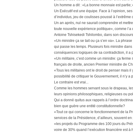
Un homme a dit : «La bonne monnaie est partie;
Un Exécutif est une équipe. Face à l’opinion, 
d’individus, jeu de coulisses poussé à l’extrême 
Un an après, nul ne saurait comprendre et mettre
toute nouvelle expérience politique», comme l’a 
Antoine Tshisekedi Tshilombo, dans son discours 
«Un ministre ça se tait ou ça s’en va». La phra
qui passe les temps. Plusieurs fois ministre dans 
conséquences logiques de sa contradiction, il a par
«Un militaire, c’est comme un ministre: ça ferme
français de droite, ancien Premier ministre de Chir
«Tous les militaires ont le droit de penser mais il
possibilité de critiquer le Gouvernement, il n’y 
Le contraire est vrai...
Comme les hommes servant sous le drapeau, les mi
leurs opinions philosophiques, religieuses ou pol
Qui a donné quitus aux rappels à l’ordre doctrina
bien que guère une entité constitutionnelle?
«Tout ce qui concerne le fonctionnement de la Pr
services de la Présidence, d’ailleurs, souvent 
«les projets du Programme des 100 jours du Pré
voire de 30% quand l’exécution financière est à