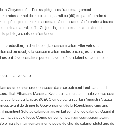
de la Citoyenneté… Pris au piège, souffrant étrangement
 en professionnel de la politique, aurait pu (dû) ne pas répondre à
n l’espèce, personne n’est contraint à rien, surtout à répondre à toutes
bliminale aurait suffi... Ce jour-là, il n’en sera pas question. Le
le public, a choisi de s’enfoncer.
 la production, la distribution, la consommation. Aller voir si la
bution est en recul; si la consommation, moins encore, est en recul.
ines entités et certaines personnes qui dépendaient strictement de
ebout à l’adversaire…
nt qu’un de ses prédécesseurs dans ce bâtiment froid, celui qu’il
ect filial. Athanase Matenda Kyelu qui l’a recruté à haute vitesse pour
tirant de force du fameux BCECO dirigé par un certain Augustin Matata
nances avant de diriger le Gouvernement de la République cinq ans
il maintient Sele au cabinet mais en fait son chef de cabinet. Quand il
ce au majestueux fleuve Congo où Lumumba fit un court séjour avant
e Sele mais le maintient au même poste de chef de cabinet plutôt que de