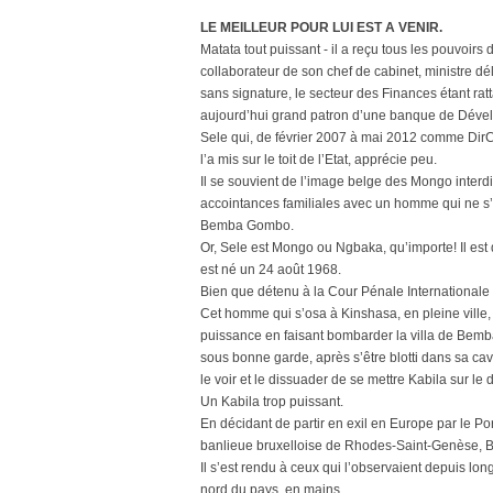
LE MEILLEUR POUR LUI EST A VENIR.
Matata tout puissant - il a reçu tous les pouvoirs
collaborateur de son chef de cabinet, ministre d
sans signature, le secteur des Finances étant ratt
aujourd’hui grand patron d’une banque de Dévelo
Sele qui, de février 2007 à mai 2012 comme DirC
l’a mis sur le toit de l’Etat, apprécie peu.
Il se souvient de l’image belge des Mongo interdi
accointances familiales avec un homme qui ne s’e
Bemba Gombo.
Or, Sele est Mongo ou Ngbaka, qu’importe! Il es
est né un 24 août 1968.
Bien que détenu à la Cour Pénale Internationale
Cet homme qui s’osa à Kinshasa, en pleine ville,
puissance en faisant bombarder la villa de Bemba 
sous bonne garde, après s’être blotti dans sa ca
le voir et le dissuader de se mettre Kabila sur l
Un Kabila trop puissant.
En décidant de partir en exil en Europe par le Po
banlieue bruxelloise de Rhodes-Saint-Genèse, Be
Il s’est rendu à ceux qui l’observaient depuis lo
nord du pays, en mains.