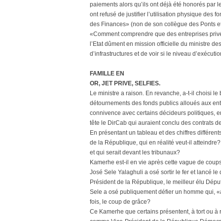
paiements alors qu’ils ont déjà été honorés par 
ont refusé de justifier l’utilisation physique des 
des Finances» (non de son collègue des Ponts et 
«Comment comprendre que des entreprises privées
l’Etat dûment en mission officielle du ministre d
d’infrastructures et de voir si le niveau d’exécu
FAMILLE EN
OR, JET PRIVE, SELFIES.
Le ministre a raison. En revanche, a-t-il choisi 
détournements des fonds publics alloués aux entr
connivence avec certains décideurs politiques, 
tête le DirCab qui auraient conclu des contrats d
En présentant un tableau et des chiffres différe
de la République, qui en réalité veut-il atteindr
et qui serait devant les tribunaux?
Kamerhe est-il en vie après cette vague de coups
José Sele Yalaghuli a osé sortir le fer et lancé
Président de la République, le meilleur élu Dépu
Sele a osé publiquement défier un homme qui, «
fois, le coup de grâce?
Ce Kamerhe que certains présentent, à tort ou à 