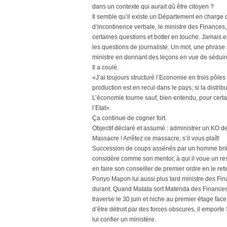
dans un contexte qui aurait dû être citoyen ?
Il semble qu’il existe un Département en charge 
d’incontinence verbale, le ministre des Finances,
certaines questions et botter en touche. Jamais e
les questions de journaliste. Un mot, une phrase su
ministre en donnant des leçons en vue de séduire 
Il a coulé.
«J’ai toujours structuré l’Economie en trois pôles :
production est en recul dans le pays; si la distri
L’économie tourne sauf, bien entendu, pour certa
l’Etat».
Ça continue de cogner fort.
Objectif déclaré et assumé : administrer un KO d
Massacre ! Arrêtez ce massacre, s’il vous plaît!
Succession de coups assénés par un homme brilla
considère comme son mentor, à qui il voue un resp
en faire son conseiller de premier ordre en le re
Ponyo Mapon lui aussi plus tard ministre des Fi
durant. Quand Matata sort Matenda des Finances, 
traverse le 30 juin et niche au premier étage fa
d’être détruit par des forces obscures, il emport
lui confier un ministère.