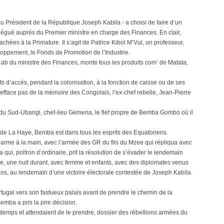
 du Président de la République Joseph Kabila - a choisi de faire d’un
élégué auprès du Premier ministre en charge des Finances. En clair,
achées à la Primature. Il s’agit de Patrice Kibol M’Vul, un professeur,
ppement, le Fonds de Promotion de l’Industrie.
ab du ministre des Finances, monte tous les produits com’ de Matata,
ts d’accès, pendant la colonisation, à la fonction de caisse ou de ses
fface pas de la mémoire des Congolais, l’ex-chef rebelle, Jean-Pierre
t du Sud-Ubangi, chef-lieu Gemena, le fief propre de Bemba Gombo où il
 de La Haye, Bemba est dans tous les esprits des Equatoriens.
 arme à la main, avec l’armée des GR du fils du Mzee qui répliqua avec
qui, poltron d’ordinaire, prit la résolution de s’évader le lendemain
ve, une nuit durant, avec femme et enfants, avec des diplomates venus
e dos, au lendemain d’une victoire électorale contestée de Joseph Kabila.
rtugal vers son fastueux palais avant de prendre le chemin de la
mba a pris la pire décision.
ngtemps et attendaient de le prendre, dossier des rébellions armées du