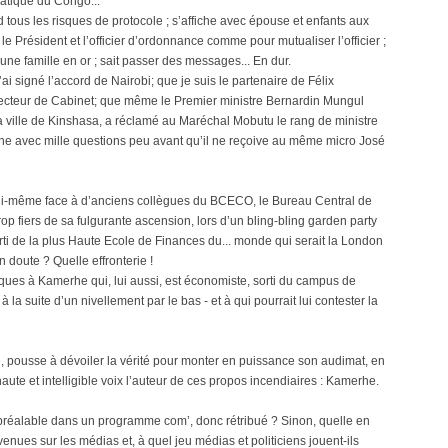
tique du Congo...
tous les risques de protocole ; s’affiche avec épouse et enfants aux
 le Président et l’officier d’ordonnance comme pour mutualiser l’officier ;
’une famille en or ; sait passer des messages... En dur.
i signé l’accord de Nairobi; que je suis le partenaire de Félix
irecteur de Cabinet; que même le Premier ministre Bernardin Mungul
a ville de Kinshasa, a réclamé au Maréchal Mobutu le rang de ministre
ortune avec mille questions peu avant qu’il ne reçoive au même micro José
e lui-même face à d’anciens collègues du BCECO, le Bureau Central de
p fiers de sa fulgurante ascension, lors d’un bling-bling garden party
orti de la plus Haute Ecole de Finances du... monde qui serait la London
 doute ? Quelle effronterie !
ques à Kamerhe qui, lui aussi, est économiste, sorti du campus de
a suite d’un nivellement par le bas - et à qui pourrait lui contester la
, pousse à dévoiler la vérité pour monter en puissance son audimat, en
aute et intelligible voix l’auteur de ces propos incendiaires : Kamerhe.
u préalable dans un programme com’, donc rétribué ? Sinon, quelle en
enues sur les médias et, à quel jeu médias et politiciens jouent-ils