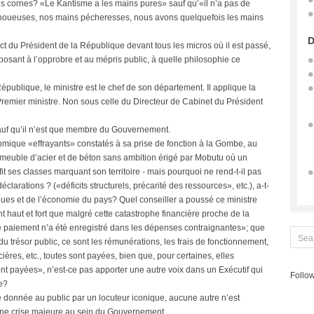
ses cornes? «Le Kantisme a les mains pures» sauf qu’«il n’a pas de
 noueuses, nos mains pécheresses, nous avons quelquefois les mains
D
ect du Président de la République devant tous les micros où il est passé,
xposant à l’opprobre et au mépris public, à quelle philosophie ce
République, le ministre est le chef de son département. Il applique la
remier ministre. Non sous celle du Directeur de Cabinet du Président
 Sauf qu’il n’est que membre du Gouvernement.
omique «effrayants» constatés à sa prise de fonction à la Gombe, au
mmeuble d’acier et de béton sans ambition érigé par Mobutu où un
t ses classes marquant son territoire - mais pourquoi ne rend-t-il pas
déclarations ? («déficits structurels, précarité des ressources», etc.), a-t-
iques et de l’économie du pays? Quel conseiller a poussé ce ministre
t haut et fort que malgré cette catastrophe financière proche de la
e paiement n’a été enregistré dans les dépenses contraignantes»; que
 trésor public, ce sont les rémunérations, les frais de fonctionnement,
ières, etc., toutes sont payées, bien que, pour certaines, elles
nt payées», n’est-ce pas apporter une autre voix dans un Exécutif qui
Follow
le?
té donnée au public par un locuteur iconique, aucune autre n’est
 une crise majeure au sein du Gouvernement.