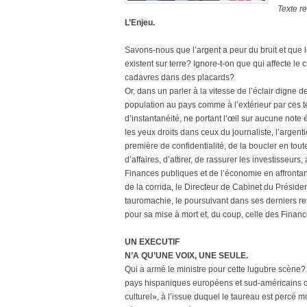
Texte re
L’Enjeu.
Savons-nous que l’argent a peur du bruit et que l
existent sur terre? Ignore-t-on que qui affecte l
cadavres dans des placards?
Or, dans un parler à la vitesse de l’éclair digne d
population au pays comme à l’extérieur par ces
d’instantanéité, ne portant l’œil sur aucune note é
les yeux droits dans ceux du journaliste, l’argen
première de confidentialité, de la boucler en tou
d’affaires, d’attirer, de rassurer les investisseurs
Finances publiques et de l’économie en affronta
de la corrida, le Directeur de Cabinet du Présid
tauromachie, le poursuivant dans ses derniers re
pour sa mise à mort et, du coup, celle des Financ
UN EXECUTIF
N’A QU’UNE VOIX, UNE SEULE.
Qui a armé le ministre pour cette lugubre scène?
pays hispaniques européens et sud-américains où 
culturel», à l’issue duquel le taureau est percé 