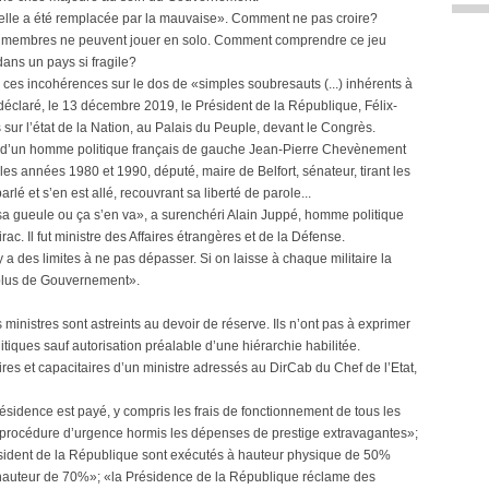
 elle a été remplacée par la mauvaise». Comment ne pas croire?
ses membres ne peuvent jouer en solo. Comment comprendre ce jeu
dans un pays si fragile?
 ces incohérences sur le dos de «simples soubresauts (...) inhérents à
déclaré, le 13 décembre 2019, le Président de la République, Félix-
sur l’état de la Nation, au Palais du Peuple, devant le Congrès.
se d’un homme politique français de gauche Jean-Pierre Chevènement
les années 1980 et 1990, député, maire de Belfort, sénateur, tirant les
lé et s’en est allé, recouvrant sa liberté de parole...
 sa gueule ou ça s’en va», a surenchéri Alain Juppé, homme politique
ac. Il fut ministre des Affaires étrangères et de la Défense.
 y a des limites à ne pas dépasser. Si on laisse à chaque militaire la
a plus de Gouvernement».
nistres sont astreints au devoir de réserve. Ils n’ont pas à exprimer
itiques sauf autorisation préalable d’une hiérarchie habilitée.
ires et capacitaires d’un ministre adressés au DirCab du Chef de l’Etat,
ésidence est payé, y compris les frais de fonctionnement de tous les
en procédure d’urgence hormis les dépenses de prestige extravagantes»;
sident de la République sont exécutés à hauteur physique de 50%
 hauteur de 70%»; «la Présidence de la République réclame des