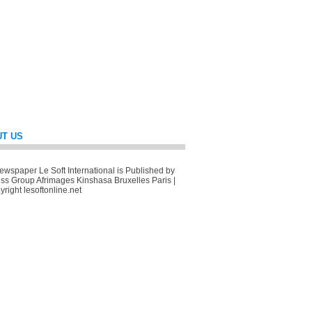
T US
wspaper Le Soft International is Published by
ss Group Afrimages Kinshasa Bruxelles Paris |
right lesoftonline.net