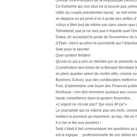
comme Vice-Président de la République Démocra
Ce Kamerhe qui non plus ne la boucle pas, prend 
côtés du couple présidentiel sacral ; se met entre
se déplace en jet privé d’où il poste des selfies d
«Vous n’êtes tout de même pas sans savoir que j’a
Tshisekedi; que je ne suis pas n’importe quel D
Diaka, en acceptant le poste de Gouverneur de l
d’Etat», met-il au pilori le journaliste qui l’imp
Sele pour la riposte!
Quel sombre théâtre!
Qu’est-ce qui a pris ce ministre qui se présent
Coordination des fonds de la Banque Mondiale tro
en plein quartier select du centre ville, comme s
Business School, que des condisciples mettent en
Puis, d’administrer une leçon des Finances publi
Kinshasa - non des moindres quoique peu couru à l
haute compétence dans la gestion financière...
«L’argent ne circule pas? Qui vous dit ça?»
Le journaliste qui ne mâche pas ses mots, coince
mettant la pression au maximum, au top, cite en h
Il a mis le feu aux poudres !
Selé s’était-il fait communiquer les questions a
est la logique… professionnelle de ces allées et v