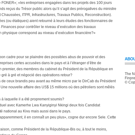
le FONER»; «les entreprises engagées dans les projets des 100 jours
fonds reçus du Trésor public alors qu’il s’agit des prérogatives du ministre
Chaussées, ITPR, Infrastructures, Travaux Publics, Reconstruction).
 (ou étatiques) aient retourné à leurs études des fonctionnaires de
es Finances pour contrôler le niveau d’exécution des travaux
tion physique correspond au niveau d’exécution financière?»
le bon cadre pour se plaindre des possibles abus de pouvoir et des
ABOU
eprises certes accusées dans le pays et à l’étranger d’être de
en premier, des membres du cabinet du Président de la République en
The Ne
e gré à gré et négocié des opérations retour?
Finpre
nts de ceux brandis peu avant au même micro par le DirCab du Président
© Copy
e? Une nouvelle affaire des US$ 15 millions où des pétroliers sont mêlés
 à laquelle il a été proprement soumis?
 le duel avec Kamerhe Lwa Kanyiginyi Nkingi deux fois Candidat
té national au Kivu mais aussi dans le pays.
apparemment, il en connaît un peu plus», cogne dur encore Sele. Cette
raison, comme Président de la République-Bis ou, à tout le moins,