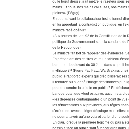
où le bœuf dressé, irait mettre le raseteur sous 
mains. Et nous, nos mains calleuses, nos mains
pleines» (Péguy).
En poursuivant le collaborateur institutionnel dir
en lui apportant la contradiction publique, en l’e
ministre racé obéit-il?
«Aux termes de l’art. 93 de la Constitution de la 
politique du Gouvernement sous la conduite du P
de la République».
Le ministre fait fort de rappeler des évidences.
En présentant des chiffres voire un tableau écon
bureau du boulevard du 30 Juin, dans ce petit i
mythique 3P (Pierre Pay Pay... Wa Syakassighe) fi
public le rapport d’experts qui crédibiliserait ses 
il renforcé ou pilonné l’image des finances publ
pour descendre la culotte en public ? En déclaran
banqueroute, que «tout est payé, aucun retard d
«les dépenses contraignantes d’un point de vue du
les rétrocessions aux provinces, aux régies financ
s’exécutent avec un léger décalage mais elles so
ne pourrait avoir qu’une voix et parler d’une seu
En clair, lorsque la première légitime ou pas a é
possible face au public sauf à foncer droit dans