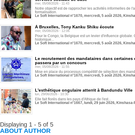
mer, 05/08/2026 - 11:43
Notre objectif est de rapprocher les activités informelles de l'
formalisation.
Le Soft International n°1670, mercredi, 5 août 2026, Kinsh
À Bruxelles, Tony Kanku Shiku écoute
mer, 05/08/2026 - 12:06
Pour le Congo, la Belgique est un levier d'influence globale. O
historique...
Le Soft International n°1670, mercredi, 5 août 2026, Kinsh
Le recrutement des mandataires dans certaines 
passera par un concours
mer, 05/08/2026 - 11:55
Mise en place du processus compétitif de sélection des manda
Le Soft International n°1670, mercredi, 5 août 2026, Kinsh
L'esthétique ongulaire atterrit à Bandundu Ville
lun, 29/06/2026 - 10:30
Elle fait florès dans les pays d'Afrique de l'est...
Le Soft International n°1667, lundi, 29 juin 2026, Kinshasa-
Displaying 1 - 5 of 5
ABOUT AUTHOR