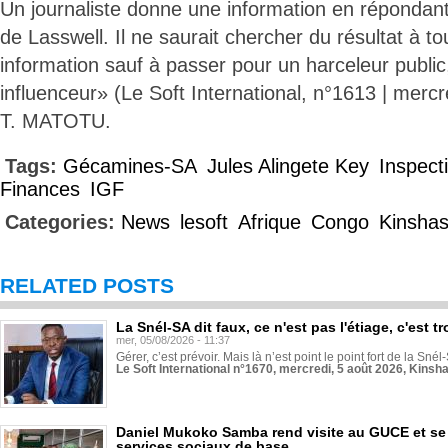
Un journaliste donne une information en répondan
de Lasswell. Il ne saurait chercher du résultat à to
information sauf à passer pour un harceleur public,
influenceur» (Le Soft International, n°1613 | mercred
T. MATOTU.
Tags:
Gécamines-SA
Jules Alingete Key
Inspect
Finances
IGF
Categories:
News
lesoft
Afrique
Congo
Kinsha
RELATED POSTS
La Snél-SA dit faux, ce n'est pas l'étiage, c'est
mer, 05/08/2026 - 11:37
Gérer, c’est prévoir. Mais là n’est point le point fort de la Sn
Le Soft International n°1670, mercredi, 5 août 2026, Kinsh
Daniel Mukoko Samba rend visite au GUCE et se
services sociaux de base