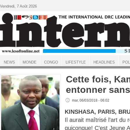
Aller au contenu principal
Vendredi, 7 Août 2026
NEWS
MONDE
CONGO
LIFESTYLE
HEADLINES
POL
ACCUEIL
Cette fois, K
entonner sans
mar, 06/03/2018 - 06:02
KINSHASA, PARIS, BR
Il aurait maîtrisé l’art d
quiconque! C’est Jeune Af