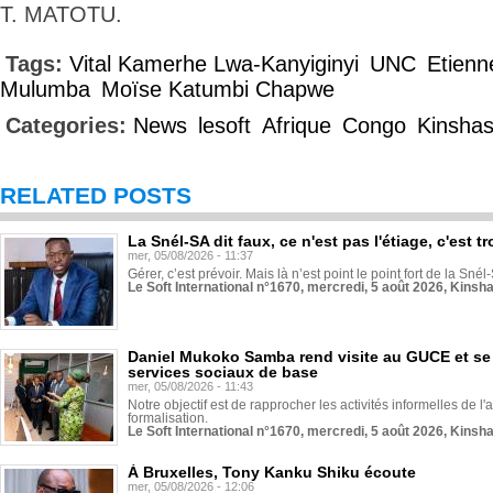
T. MATOTU.
Tags:
Vital Kamerhe Lwa-Kanyiginyi
UNC
Etienn
Mulumba
Moïse Katumbi Chapwe
Categories:
News
lesoft
Afrique
Congo
Kinsha
RELATED POSTS
La Snél-SA dit faux, ce n'est pas l'étiage, c'est
mer, 05/08/2026 - 11:37
Gérer, c’est prévoir. Mais là n’est point le point fort de la Sn
Le Soft International n°1670, mercredi, 5 août 2026, Kinsh
Daniel Mukoko Samba rend visite au GUCE et se
services sociaux de base
mer, 05/08/2026 - 11:43
Notre objectif est de rapprocher les activités informelles de l'
formalisation.
Le Soft International n°1670, mercredi, 5 août 2026, Kinsh
À Bruxelles, Tony Kanku Shiku écoute
mer, 05/08/2026 - 12:06