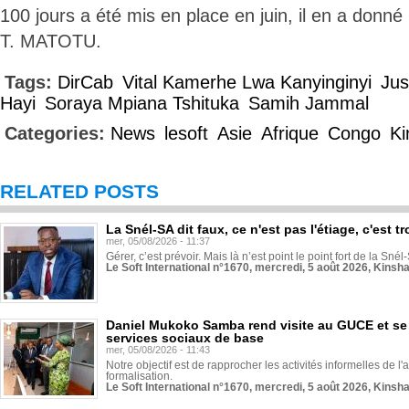
100 jours a été mis en place en juin, il en a donné
T. MATOTU.
Tags:
DirCab
Vital Kamerhe Lwa Kanyinginyi
Jus
Hayi
Soraya Mpiana Tshituka
Samih Jammal
Categories:
News
lesoft
Asie
Afrique
Congo
Ki
RELATED POSTS
La Snél-SA dit faux, ce n'est pas l'étiage, c'est
mer, 05/08/2026 - 11:37
Gérer, c’est prévoir. Mais là n’est point le point fort de la Sn
Le Soft International n°1670, mercredi, 5 août 2026, Kinsh
Daniel Mukoko Samba rend visite au GUCE et se
services sociaux de base
mer, 05/08/2026 - 11:43
Notre objectif est de rapprocher les activités informelles de l'
formalisation.
Le Soft International n°1670, mercredi, 5 août 2026, Kinsh