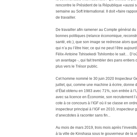
rencontre le Président de la République «aussi 
semaine au Soft International. Il doit «faire rappo
de travailler.
De travailler afin ramener au Compte général du 
bonnes politiques (relance économique, reconstruc
santé, etc.), que son image se redresse alors q
qui n’a pu l’être hier, ce qui ne peut l’être aujour
Félix-Antoine Tshisekedi Tshilombo le sait… D’où 
un avantage -, qui fait trembler des pans entier
plus vers le Trésor public.
Cet homme nommé le 30 juin 2020 Inspecteur Géné
juillet, qui, comme une machine à écrire, donne d
d’État obtenu en 1983 avec 71%, son entrée à l’
avec sa licence en Économie, son recrutement l’a
cote à ce concours à l’IGF où il se classe en ordr
inspecteur principal à l’IGF en 2010, inspecteur 
d’anecdotes à raconter sans fin...
Au mois de mars 2019, trois mois après l’investit
à la ville de Kinshasa sous le gouverneur de l