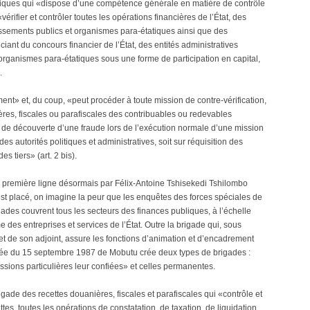
liques qui «dispose d’une compétence générale en matière de contrôle
érifier et contrôler toutes les opérations financières de l’État, des
lissements publics et organismes para-étatiques ainsi que des
iant du concours financier de l’État, des entités administratives
organismes para-étatiques sous une forme de participation en capital,
.
ent» et, du coup, «peut procéder à toute mission de contre-vérification,
ères, fiscales ou parafiscales des contribuables ou redevables
as de découverte d’une fraude lors de l’exécution normale d’une mission
 des autorités politiques et administratives, soit sur réquisition des
es tiers» (art. 2 bis).
en première ligne désormais par Félix-Antoine Tshisekedi Tshilombo
 est placé, on imagine la peur que les enquêtes des forces spéciales de
igades couvrent tous les secteurs des finances publiques, à l’échelle
des entreprises et services de l’État. Outre la brigade qui, sous
 et de son adjoint, assure les fonctions d’animation et d’encadrement
tée du 15 septembre 1987 de Mobutu crée deux types de brigades :
ssions particulières leur confiées» et celles permanentes.
ade des recettes douanières, fiscales et parafiscales qui «contrôle et
tes, toutes les opérations de constatation, de taxation, de liquidation,