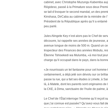
cabinet, avec Christophe Muzungu Kabemba aujo
Régideso, passé à la Primature sous deux Premier
se tait d’évoquer le second mandat, un des premi
Kinshasa, DirCaba au cabinet de la ministre de
Président de la République après qu’il a entamé u
peu parlé.
Jules Alingete Key n’est alors pas le Chef de serv
découvre, lui rappelle ses années de jeunesse, a
avenue longue de moins de 500 m. Quand un cer
Inspecteur des Finances des années Mobutu, respe
Étienne Tshisekedi wa Mulumba, «à moi tout jeune
charge qu’il occupait dans le pays, dans la bon
«Je nourrissais un tel fantasme pour cet homme-l
certainement, a déjà jeté son dévolu sur ce brill
passe la rue, qui a fait ses études à Limete, à Sa
là, à Matete, dont les parents sont originaires de
la CKE, à Dima, sanctuaire de l’huile de palme, à 
Le Chef de l’État interroge l’homme qu’il reçoit 
que j’ai connue est passée? Qu’avez-vous fait de