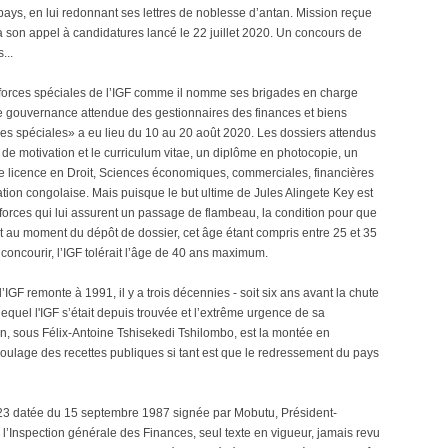
u pays, en lui redonnant ses lettres de noblesse d’antan. Mission reçue
à son appel à candidatures lancé le 22 juillet 2020. Un concours de
...
s «forces spéciales de l’IGF comme il nomme ses brigades en charge
ne gouvernance attendue des gestionnaires des finances et biens
es spéciales» a eu lieu du 10 au 20 août 2020. Les dossiers attendus
e de motivation et le curriculum vitae, un diplôme en photocopie, un
e licence en Droit, Sciences économiques, commerciales, financières
tion congolaise. Mais puisque le but ultime de Jules Alingete Key est
s forces qui lui assurent un passage de flambeau, la condition pour que
ant au moment du dépôt de dossier, cet âge étant compris entre 25 et 35
 concourir, l’IGF tolérait l’âge de 40 ans maximum.
l’IGF remonte à 1991, il y a trois décennies - soit six ans avant la chute
quel l'IGF s’était depuis trouvée et l’extrême urgence de sa
on, sous Félix-Antoine Tshisekedi Tshilombo, est la montée en
coulage des recettes publiques si tant est que le redressement du pays
323 datée du 15 septembre 1987 signée par Mobutu, Président-
 l’Inspection générale des Finances, seul texte en vigueur, jamais revu