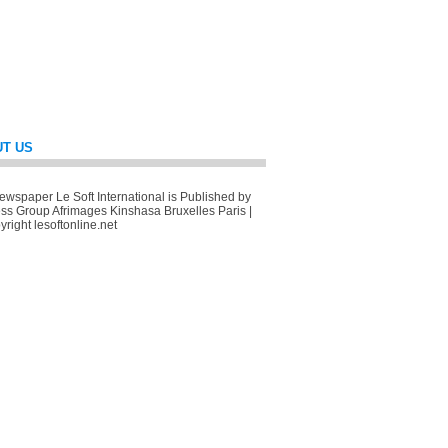
T US
wspaper Le Soft International is Published by
ss Group Afrimages Kinshasa Bruxelles Paris |
right lesoftonline.net