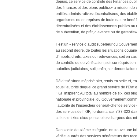
depuis, ce service de contrôle des Finances pub
des finances et des biens publics» a mission de «v
entités administratives décentralisées, des étab
organismes ou entreprises de toute nature bénéfic
décentralisées et des établissements publics ou 
de subvention, de prêt, d’avance ou de garantie»
Il est un «service d’audit supérieur du Gouvernem
au second degré, de toutes les situations douani
d’impôts, droits, taxes ou redevances, soit en c
de contrôle ou de vérification, soit sur réquisition
autorités judiciaires, soit, enfin, sur dénonciation d
Délaissé sinon méprisé hier, remis en selle et, 
sous l’autorité duquel ce grand service de l’État
l’IGF inspirent. Au total au nombre de six, ces br
nationale et provinciale, du Gouvernement comme 
l’autorité de l’inspecteur général-chef de service
des services de l’IGF, l’ordonnance n°87-323 da
celles «mixtes et/ou ponctuelles chargées des mi
Dans cette deuxième catégorie, on trouve une brig
vérifie, auprès des services générateurs des recet