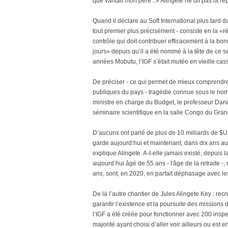
que vantait mon père...» Alingete ne dit pas la r
Quand il déclare au Soft International plus tard da
tout premier plus précisément - consiste en la «
contrôle qui doit contribuer efficacement à la bo
jours» depuis qu’il a été nommé à la tête de ce ser
années Mobutu, l’IGF s’était mutée en vieille cass
De préciser - ce qui permet de mieux comprendre 
publiques du pays - tragédie connue sous le no
ministre en charge du Budget, le professeur Dan
séminaire scientifique en la salle Congo du Gra
D’aucuns ont parlé de plus de 10 milliards de $
garde aujourd’hui et maintenant, dans dix ans au p
explique Alingete. A-t-elle jamais existé, depuis 
aujourd’hui âgé de 55 ans - l'âge de la retraite -,
ans, sont, en 2020, en parfait déphasage avec le
De là l’autre chantier de Jules Alingete Key : re
garantir l’existence et la poursuite des missions
l’IGF a été créée pour fonctionner avec 200 inspe
majorité ayant choisi d’aller voir ailleurs ou est 