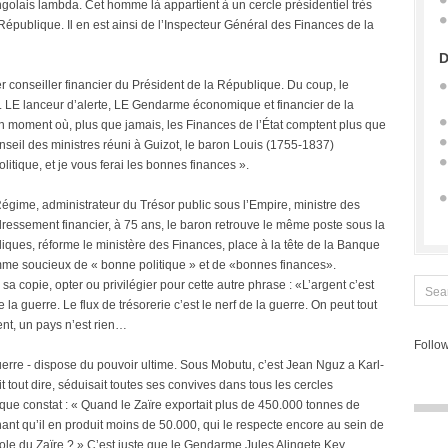
ongolais lambda. Cet homme là appartient à un cercle présidentiel très
épublique. Il en est ainsi de l’Inspecteur Général des Finances de la
D
er conseiller financier du Président de la République. Du coup, le
. LE lanceur d’alerte, LE Gendarme économique et financier de la
 moment où, plus que jamais, les Finances de l’État comptent plus que
nseil des ministres réuni à Guizot, le baron Louis (1755-1837)
itique, et je vous ferai les bonnes finances ».
égime, administrateur du Trésor public sous l’Empire, ministre des
dressement financier, à 75 ans, le baron retrouve le même poste sous la
bliques, réforme le ministère des Finances, place à la tête de la Banque
omme soucieux de « bonne politique » et de «bonnes finances».
sa copie, opter ou privilégier pour cette autre phrase : «L’argent c’est
 la guerre. Le flux de trésorerie c’est le nerf de la guerre. On peut tout
ent, un pays n’est rien…
Follow
 guerre - dispose du pouvoir ultime. Sous Mobutu, c’est Jean Nguz a Karl-
t tout dire, séduisait toutes ses convives dans tous les cercles
ique constat : « Quand le Zaïre exportait plus de 450.000 tonnes de
enant qu’il en produit moins de 50.000, qui le respecte encore au sein de
ole du Zaïre ? » C’est juste que le Gendarme Jules Alingete Key