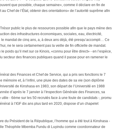
souvent que possible, chaque semaine», comme il déclare en fin de
rt au Chef de l’État, obtenir des orientations» de l’autorité suprême afin
Trésor public le plus de ressources possible afin que le pays mène des
tion des infrastructures économiques, sociales, eau, électricité,
ue le mandat de cinq ans, a, à deux ans déjà, été presqu’accompli… Ce
d’hui, ne le sera certainement pas la veille de fin officielle de mandat.
le poids qu’il met sur ce Kinois, «connu pour être direct» - en l’espèce,
s du secteur des finances publiques quand il passe pour en ramener le
ral des Finances et Chef de Service, qui a pris ses fonctions le 7
e mémoire et, à l’infini, une pluie des dates de sa vie (son diplôme
Université de Kinshasa en 1983, son départ de l’Université en 1988
nnée d’après le 7 janvier à l’Inspection Générale des Finances, sa
e utile - 6ème sur les 50 recrutés face à une foule de candidats -, promu
général à l’IGF dix ans plus tard en 2020, dispose d’un chapelet
ure du Président de la République, l’homme qui a été tout à Kinshasa -
a ville Théophile Mbemba Fundu di Luyindu comme coordonnateur de