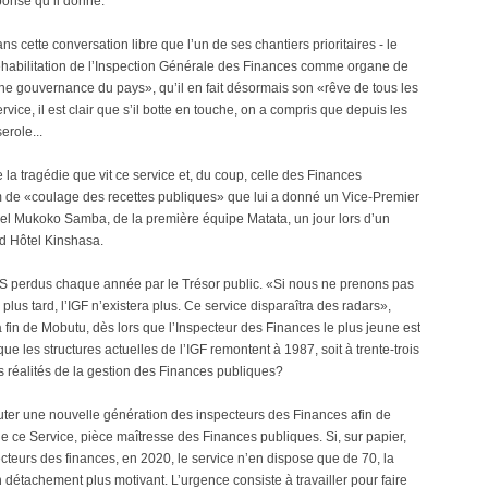
éponse qu’il donne.
ns cette conversation libre que l’un de ses chantiers prioritaires - le
réhabilitation de l’Inspection Générale des Finances comme organe de
nne gouvernance du pays», qu’il en fait désormais son «rêve de tous les
vice, il est clair que s’il botte en touche, on a compris que depuis les
erole...
la tragédie que vit ce service et, du coup, celle des Finances
m de «coulage des recettes publiques» que lui a donné un Vice-Premier
iel Mukoko Samba, de la première équipe Matata, un jour lors d’un
nd Hôtel Kinshasa.
US perdus chaque année par le Trésor public. «Si nous ne prenons pas
lus tard, l’IGF n’existera plus. Ce service disparaîtra des radars»,
la fin de Mobutu, dès lors que l’Inspecteur des Finances le plus jeune est
 que les structures actuelles de l’IGF remontent à 1987, soit à trente-trois
s réalités de la gestion des Finances publiques?
cruter une nouvelle génération des inspecteurs des Finances afin de
 de ce Service, pièce maîtresse des Finances publiques. Si, sur papier,
cteurs des finances, en 2020, le service n’en dispose que de 70, la
en détachement plus motivant. L’urgence consiste à travailler pour faire