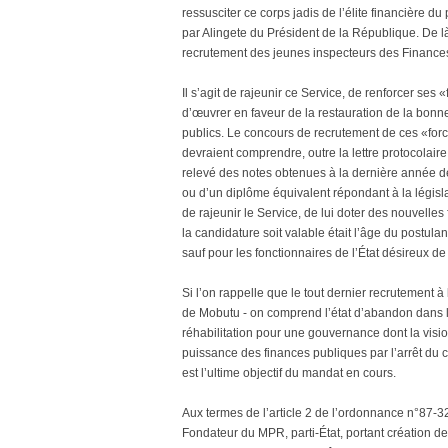
ressusciter ce corps jadis de l’élite financière d
par Alingete du Président de la République. De l
recrutement des jeunes inspecteurs des Finances
Il s’agit de rajeunir ce Service, de renforcer se
d’œuvrer en faveur de la restauration de la bon
publics. Le concours de recrutement de ces «forc
devraient comprendre, outre la lettre protocolair
relevé des notes obtenues à la dernière année d
ou d’un diplôme équivalent répondant à la législa
de rajeunir le Service, de lui doter des nouvelle
la candidature soit valable était l’âge du postul
sauf pour les fonctionnaires de l’État désireux de
Si l’on rappelle que le tout dernier recrutement à 
de Mobutu - on comprend l’état d’abandon dans le
réhabilitation pour une gouvernance dont la visi
puissance des finances publiques par l’arrêt du 
est l’ultime objectif du mandat en cours.
Aux termes de l’article 2 de l’ordonnance n°87-
Fondateur du MPR, parti-État, portant création de