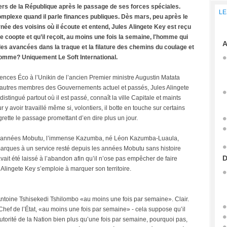
ers de la République après le passage de ses forces spéciales.
LE
complexe quand il parle finances publiques. Dès mars, peu après le
née des voisins où il écoute et entend, Jules Alingete Key est reçu
 le coopte et qu’il reçoit, au moins une fois la semaine, l'homme qui
A
es avancées dans la traque et la filature des chemins du coulage et
 homme? Uniquement Le Soft International.
iences Éco à l’Unikin de l’ancien Premier ministre Augustin Matata
rs autres membres des Gouvernements actuel et passés, Jules Alingete
ingué partout où il est passé, connaît la ville Capitale et maints
y avoir travaillé même si, volontiers, il botte en touche sur certains
egrette le passage promettant d’en dire plus un jour.
es années Mobutu, l’immense Kazumba, né Léon Kazumba-Luaula,
 marques à un service resté depuis les années Mobutu sans histoire
D
 avait été laissé à l’abandon afin qu’il n’ose pas empêcher de faire
lingete Key s’emploie à marquer son territoire.
-Antoine Tshisekedi Tshilombo «au moins une fois par semaine». Clair.
Chef de l’État, «au moins une fois par semaine» - cela suppose qu’il
utorité de la Nation bien plus qu’une fois par semaine, pourquoi pas,