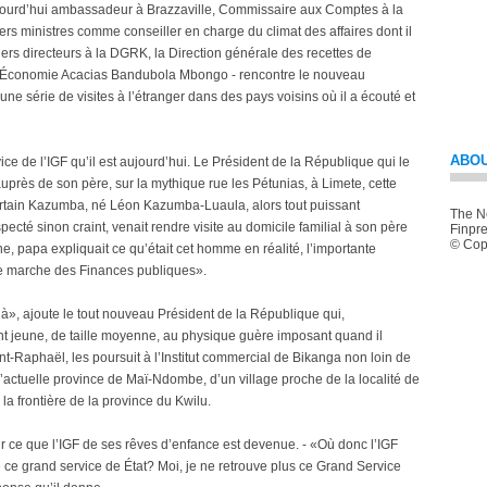
urd’hui ambassadeur à Brazzaville, Commissaire aux Comptes à la
s ministres comme conseiller en charge du climat des affaires dont il
ers directeurs à la DGRK, la Direction générale des recettes de
 l’Économie Acacias Bandubola Mbongo - rencontre le nouveau
ne série de visites à l’étranger dans des pays voisins où il a écouté et
ABOU
ice de l’IGF qu’il est aujourd’hui. Le Président de la République qui le
uprès de son père, sur la mythique rue les Pétunias, à Limete, cette
tain Kazumba, né Léon Kazumba-Luaula, alors tout puissant
The Ne
cté sinon craint, venait rendre visite au domicile familial à son père
Finpre
© Copy
, papa expliquait ce qu’était cet homme en réalité, l’importante
ne marche des Finances publiques».
à», ajoute le tout nouveau Président de la République qui,
ant jeune, de taille moyenne, au physique guère imposant quand il
int-Raphaël, les poursuit à l’Institut commercial de Bikanga non loin de
 l’actuelle province de Maï-Ndombe, d’un village proche de la localité de
la frontière de la province du Kwilu.
sur ce que l’IGF de ses rêves d’enfance est devenue. - «Où donc l’IGF
 ce grand service de État? Moi, je ne retrouve plus ce Grand Service