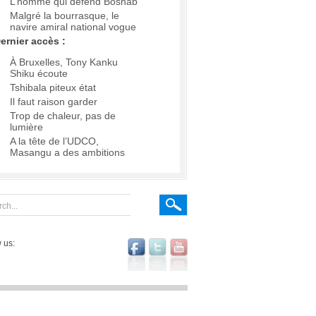
L’homme qui défend Boshab
Malgré la bourrasque, le
navire amiral national vogue
ernier accès :
À Bruxelles, Tony Kanku
Shiku écoute
Tshibala piteux état
Il faut raison garder
Trop de chaleur, pas de
lumière
A la tête de l’UDCO,
Masangu a des ambitions
 us: