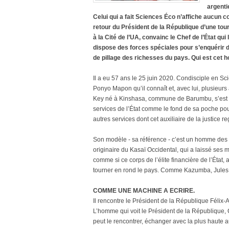
argenti
Celui qui a fait Sciences Éco n’affiche aucun 
retour du Président de la République d’une tour
à la Cité de l’UA, convainc le Chef de l’État qui
dispose des forces spéciales pour s’enquérir d
de pillage des richesses du pays. Qui est cet
Il a eu 57 ans le 25 juin 2020. Condisciple en Sc
Ponyo Mapon qu’il connaît et, avec lui, plusieu
Key né à Kinshasa, commune de Barumbu, s’est dist
services de l’État comme le fond de sa poche pour 
autres services dont cet auxiliaire de la justice r
Son modèle - sa référence - c’est un homme d
originaire du Kasaï Occidental, qui a laissé ses
comme si ce corps de l’élite financière de l’État,
tourner en rond le pays. Comme Kazumba, Jules A
COMME UNE MACHINE A ECRIRE.
Il rencontre le Président de la République Félix
L’homme qui voit le Président de la République, 
peut le rencontrer, échanger avec la plus haute a