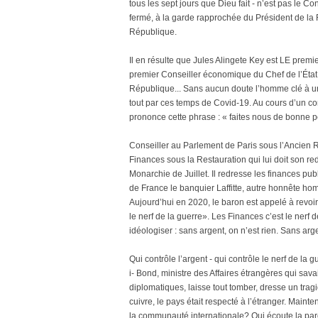
tous les sept jours que Dieu fait - n’est pas le C
fermé, à la garde rapprochée du Président de la R
République.
Il en résulte que Jules Alingete Key est LE premi
premier Conseiller économique du Chef de l’État
République... Sans aucun doute l’homme clé à un
tout par ces temps de Covid-19. Au cours d’un co
prononce cette phrase : « faites nous de bonne pol
Conseiller au Parlement de Paris sous l’Ancien R
Finances sous la Restauration qui lui doit son re
Monarchie de Juillet. Il redresse les finances pu
de France le banquier Laffitte, autre honnête h
Aujourd’hui en 2020, le baron est appelé à revoir 
le nerf de la guerre». Les Finances c’est le nerf de
idéologiser : sans argent, on n’est rien. Sans arg
Qui contrôle l’argent - qui contrôle le nerf de la
i- Bond, ministre des Affaires étrangères qui savai
diplomatiques, laisse tout tomber, dresse un trag
cuivre, le pays était respecté à l’étranger. Maint
la communauté internationale? Qui écoute la par