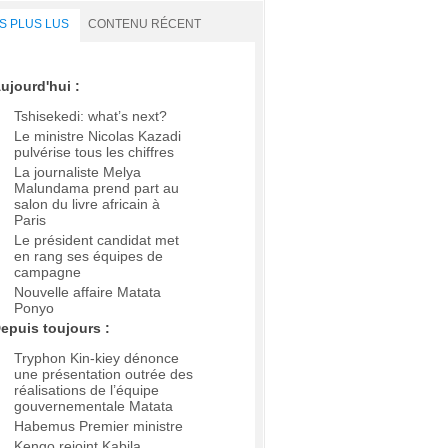
S PLUS LUS
CONTENU RÉCENT
ujourd'hui :
Tshisekedi: what’s next?
Le ministre Nicolas Kazadi
pulvérise tous les chiffres
La journaliste Melya
Malundama prend part au
salon du livre africain à
Paris
Le président candidat met
en rang ses équipes de
campagne
Nouvelle affaire Matata
Ponyo
epuis toujours :
Tryphon Kin-kiey dénonce
une présentation outrée des
réalisations de l’équipe
gouvernementale Matata
Habemus Premier ministre
Kengo rejoint Kabila