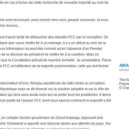
blée en cas d’échec de cette recherche de nouvelle majorité au nom de
i me sont reconnues, pour revenir vers vous, peuple souverain, et vous
me recours...
ent d’avoir tenté de débaucher des députés FCC par la corruption. On
que que «pour mettre fin à un mariage, il y a un débat au sein de la
qu’«un informateur ne peut être nommé qu'en l'absence d'un Premier
e de la décision du président de mettre fin à la coalition. Mais on
 que la Constitution prévoit de manière formelle : la cohabitation. Parce
ABOU
le FCC est détenteur de la majorité parlementaire, celle qui doit former
The Ne
onnateur d'Unis, Réseau panafricain de lutte contre la corruption,
Finpre
© Copy
République mais se dit réservé sur la solution adoptée et sur le rôle de
eur qui sera sans doute celui qui va porter tous les problèmes. Il devra
ieurs partis de l'ancien FCC dont nous savons comment la majorité a été
, on compte l'ancien gouverneur du Grand Katanga, opposant anti-
lix Tshisekedi a apporté une réponse idoine aux attentes du pays. Sur