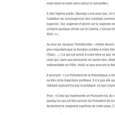
main dans la main sans calcul ni calculette».
Il cite l’égérie partie, Mpongo Love pour qui, «i
l’addition de convergences des combats communs
sagesse. Oui, sagesse d’abord car la sagesse est 
compris quelque chose sur le Libéria, c’est qu’el
RDC »».
Au tour de Jacques Tshimbombo : «Notre devoir d
plus important que la fonction confiée à notre fr
l’État (…). Ce qui est arrivé à notre frère et ami Y
celui qui, sans que personne ne sache rien, alla
inébranlable en Félix. Voilà ce que procure la fidé
Il poursuit : « Le Président de la République a
sa très riche trajectoire politique. Il n’a pas ét
rattrapé aujourd’hui par la politique, lui qui croya
Puis : «Celui qui représente un Puissant est, du
quelqu’un qui est très proche du Président de l
facilement le magistrat suprême de notre pays. C’