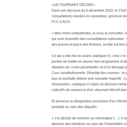
«UN TOURNANT DÉCISIF».
Dans son discours du 6 décembre 2020, le Chef de l
consultations menées en novembre, annonce les déc
FCC-CACH.
« Mes chers compatriotes, je vous ai consultés,
qui sont remontés des consultations nationales : 
des jeunes et place des femmes, la liste est très
Ce qui a été mis en avant, explique-t-il, c'est «
permis de mettre en œuvre mon programme et de r
situation de «crise persistante» et d’un blocage
Cour constitutionnelle. Résultat des courses : le
quo et souhaite obtenir une nouvelle majorité. «La
nécessaire», explique-t-il dans un discours retran
collectif» de sursaut et d'un «tournant décisif da
Et annonce la désignation prochaine d'un informa
possible au sein des députés.
« J’ai décidé de nommer un informateur (…). Il ser
absolue des membres au sein de l’Assemblée nat