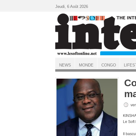
Aller au contenu principal
Jeudi, 6 Août 2026
NEWS
MONDE
CONGO
LIFES
ACCUEIL
Co
ma
ven
KINSHA
Le Soft
Il basc