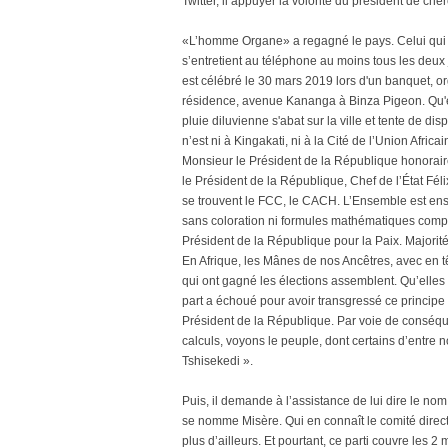
Twitter, il appuyer la volonté du président de c
«L’homme Organe» a regagné le pays. Celui qui a 
s’entretient au téléphone au moins tous les deux j
est célébré le 30 mars 2019 lors d'un banquet,
résidence, avenue Kananga à Binza Pigeon. Qu'es
pluie diluvienne s'abat sur la ville et tente de di
n’est ni à Kingakati, ni à la Cité de l’Union Afric
Monsieur le Président de la République honoraire
le Président de la République, Chef de l’État Féli
se trouvent le FCC, le CACH. L’Ensemble est ense
sans coloration ni formules mathématiques compl
Président de la République pour la Paix. Majorité,
En Afrique, les Mânes de nos Ancêtres, avec en t
qui ont gagné les élections assemblent. Qu’elles s
part a échoué pour avoir transgressé ce principe
Président de la République. Par voie de conséque
calculs, voyons le peuple, dont certains d’entre n
Tshisekedi ».
Puis, il demande à l’assistance de lui dire le no
se nomme Misère. Qui en connaît le comité direct
plus d’ailleurs. Et pourtant, ce parti couvre les 