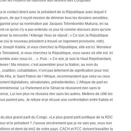
hercher les moyens de répondre aux besoins des Congolais.
le contact direct avec le président de la République avec lequel il
ours, de qui il reçoit mission de déminer tous les dossiers sensibles,
 organisé pour sa nomination par Jacques Tshimbombo Mukuna, en sa
t-ce qu'on n'y a pas entendu ce jour-là comme discours alors qu'une
sperser la rencontre ! Kitenge Yesu se réjouit : « Ce soir, la République
aine (où le nouveau président a trouvé un logement provisoire, ndlr).
 Joseph Kabila, si vous cherchez la République, elle est ici. Monsieur
x Tshisekedi, si vous cherchez la République, vous savez où elle est. Ici
mble avec nous ici… ». Puis : « Ce soir, je suis le Haut Représentant,
exes ! Ma mission, c’est assembler pour la Nation, au nom du
 coalition, cohabitation, n’ont pas tellement de signification pour moi.
ête Afra, le Saint Patron de l’Afrique, recommandent que celui ou ceux
oient législatives, sénatoriales, présidentielles. L’Afrique de part en
 immémorial. Le Parlement et le Sénat ne réussiront rien sans le
nce, Lui non plus ne réussira rien sans les autres. Mettons de côté les
ous parlent peu. Je refuse et je récuse une confrontation entre Kabila et
m du plus grand parti du Congo. «Le plus grand parti politique de la RDC
eur et le président ? J’avoue sincèrement que je ne sais pas, vous non
2 millions et demi de km2 de notre pays. CACH et FCC doivent travailler la