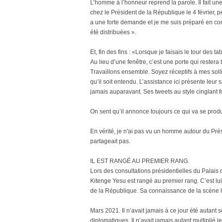
L’homme à l’honneur reprend la parole. Il fait u
chez le Président de la République le 4 février,
a une forte demande et je me suis préparé en co
été distribuées ».
Et, fin des fins : «Lorsque je faisais le tour des t
Au lieu d’une fenêtre, c’est une porte qui restera 
Travaillons ensemble. Soyez réceptifs à mes solli
qu’il soit entendu. L’assistance ici présente leur
jamais auparavant. Ses tweets au style cinglant f
On sent qu’il annonce toujours ce qui va se produ
En vérité, je n'ai pas vu un homme autour du Pré
partageait pas.
IL EST RANGÉ AU PREMIER RANG.
Lors des consultations présidentielles du Palais d
Kitenge Yesu est rangé au premier rang. C’est lui e
de la République. Sa connaissance de la scène l
Mars 2021. Il n’avait jamais à ce jour été autant 
diplomatiques. Il n’avait jamais autant multiplié le