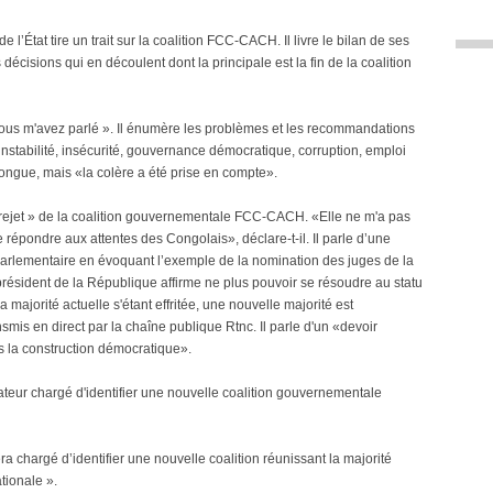
’État tire un trait sur la coalition FCC-CACH. Il livre le bilan de ses
isions qui en découlent dont la principale est la fin de la coalition
 vous m'avez parlé ». Il énumère les problèmes et les recommandations
instabilité, insécurité, gouvernance démocratique, corruption, emploi
 longue, mais «la colère a été prise en compte».
 le rejet » de la coalition gouvernementale FCC-CACH. «Elle ne m'a pas
épondre aux attentes des Congolais», déclare-t-il. Il parle d’une
 parlementaire en évoquant l’exemple de la nomination des juges de la
 président de la République affirme ne plus pouvoir se résoudre au statu
 majorité actuelle s'étant effritée, une nouvelle majorité est
smis en direct par la chaîne publique Rtnc. Il parle d'un «devoir
ns la construction démocratique».
teur chargé d'identifier une nouvelle coalition gouvernementale
a chargé d’identifier une nouvelle coalition réunissant la majorité
ionale ».