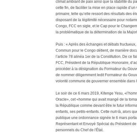
climat ambiant de paix ainsi que la stabilité du 
cette fin, de faciliter la mise en place rapide d’
primaire, telle qu’elle ressort des résultats des é
disposant de la légitimité nécessaire pour nota
Congo, FCC en sigle, et le Cap pour le Changemen
la problématique de la détermination de la Major
Puis : « Après des échanges et débats fructueux, 
Commun pour le Congo détient, de manière docu
l’article 78 alinéa 1er de la Constitution. De ce 
FCC, Président de la République Honoraire, d’acc
procéder à la désignation du Formateur du Gouv
de nommer diligemment ledit Formateur du Gouvern
volonté commune de gouverner ensemble dans le
Le soir de ce 6 mars 2019, Kitenge Yesu, «l’hom
Oracle», cet «homme qui avait mangé de la tomate
la République comme devant être le futur informa
enfants, ses petits-enfants. Cette nuit-là, alors 
publique une ordonnance signée le 6 mars porta
Représentant et Envoyé Spécial du Président de 
personnels du Chef de l'État.