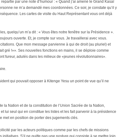
ne repartie par une note d’humour : « Quand j’ai amené le Grand Kasaï
 personne ne m’a demandé mes coordonnées. Ce soir, je constate qu’il y
nséquence. Les cartes de visite du Haut Représentant vous ont déjà
ables, quelqu’un m’a dit : « Vous êtes notre fenêtre sur la Présidence ».
toujours ouverte. Et, je compte sur vous. Je travaillerai avec vous.
citations. Que mon message parvienne à qui de droit (au pluriel) et
 sait gré !»». Ses nouvelles fonctions en mains, il se déploie comme
ont fureur, adulés dans les milieux de «jeunes révolutionnaires».
ire.
sident qui pouvait opposer à Kitenge Yesu un point de vue qu’il ne
e la Nation et de la constitution de l’Union Sacrée de la Nation,
t lui seul qui en constitue les listes et les fait parvenir à la présidence
e met en position de porter des jugements clés.
sollicité par les acteurs politiques comme par les chefs de missions
s initiatives. S’il ne quitte pas une posture qui consiste à se mettre loin