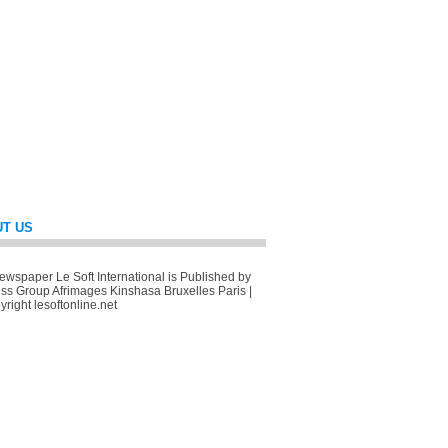
T US
wspaper Le Soft International is Published by
ss Group Afrimages Kinshasa Bruxelles Paris |
right lesoftonline.net