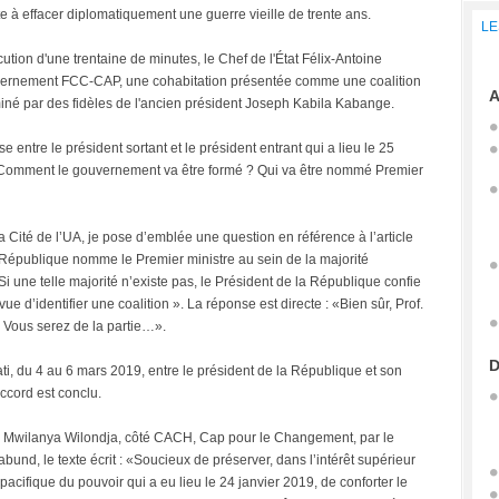
e à effacer diplomatiquement une guerre vieille de trente ans.
LE
ion d'une trentaine de minutes, le Chef de l'État Félix-Antoine
uvernement FCC-CAP, une cohabitation présentée comme une coalition
A
né par des fidèles de l'ancien président Joseph Kabila Kabange.
entre le président sortant et le président entrant qui a lieu le 25
e. Comment le gouvernement va être formé ? Qui va être nommé Premier
a Cité de l’UA, je pose d’emblée une question en référence à l’article
 la République nomme le Premier ministre au sein de la majorité
 Si une telle majorité n’existe pas, le Président de la République confie
e d’identifier une coalition ». La réponse est directe : «Bien sûr, Prof.
. Vous serez de la partie…».
D
ti, du 4 au 6 mars 2019, entre le président de la République et son
ccord est conclu.
Mwilanya Wilondja, côté CACH, Cap pour le Changement, par le
nd, le texte écrit : «Soucieux de préserver, dans l’intérêt supérieur
 pacifique du pouvoir qui a eu lieu le 24 janvier 2019, de conforter le