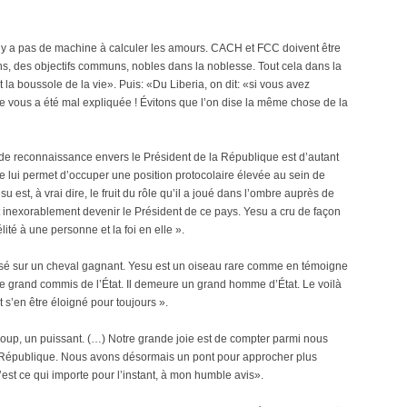
l n’y a pas de machine à calculer les amours. CACH et FCC doivent être
, des objectifs communs, nobles dans la noblesse. Tout cela dans la
la boussole de la vie». Puis: «Du Liberia, on dit: «si vous avez
le vous a été mal expliquée ! Évitons que l’on dise la même chose de la
e reconnaissance envers le Président de la République est d’autant
ère lui permet d’occuper une position protocolaire élevée au sein de
esu est, à vrai dire, le fruit du rôle qu’il a joué dans l’ombre auprès de
it inexorablement devenir le Président de ce pays. Yesu a cru de façon
lité à une personne et la foi en elle ».
 misé sur un cheval gagnant. Yesu est un oiseau rare comme en témoigne
é que grand commis de l’État. Il demeure un grand homme d’État. Le voilà
it s’en être éloigné pour toujours ».
 coup, un puissant. (…) Notre grande joie est de compter parmi nous
a République. Nous avons désormais un pont pour approcher plus
est ce qui importe pour l’instant, à mon humble avis».