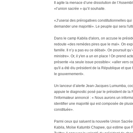
Il agite la menace d’une dissolution de l’Assem
«l’union sacrée » qu’il souhaite.
«J’userai des prérogatives constitutionnelles qu
demander une majorité». Le peuple qui sera l'ulti
Dans le camp Kabila d'alors, on accuse le présid
redoute «des remèdes pires que le mal». On expli
famille. Il n’y a pas eu ce débat». On poursuit 
ministre». Or, il y'en a un en place ! On prend act
présente «la seule issue possible»: «aller vers ce
qu'il a été élu président de la République et que 
le gouvernement».
Un lanceur d’alerte Jean-Jacques Lumumba, coord
appuie le diagnostic posé par le président de la 
l'informateur annoncé : « Nous aurons un informat
identifier une majorité qui est composée de plus
constituée».
Parmi ceux qui saluent la nouvelle Union Sacrée
Kabila, Moïse Katumbi Chapwe, qui estime que Fé