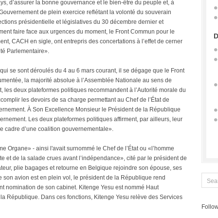
pays, d’assurer la bonne gouvernance et le bien-être du peuple et, à
un Gouvernement de plein exercice reflétant la volonté du souverain
lections présidentielle et législatives du 30 décembre dernier et
mment faire face aux urgences du moment, le Front Commun pour le
D
t, CACH en sigle, ont entrepris des concertations à l’effet de cerner
ité Parlementaire».
qui se sont déroulés du 4 au 6 mars courant, il se dégage que le Front
mentée, la majorité absolue à l’Assemblée Nationale au sens de
fait, les deux plateformes politiques recommandent à l’Autorité morale du
omplir les devoirs de sa charge permettant au Chef de l’État de
ernement. À Son Excellence Monsieur le Président de la République
ement. Les deux plateformes politiques affirment, par ailleurs, leur
 cadre d’une coalition gouvernementale».
me Organe» - ainsi l'avait surnommé le Chef de l’État ou «l’homme
 et de la salade crues avant l’indépendance», cité par le président de
teur, plie bagages et retourne en Belgique rejoindre son épouse, ses
que son avion est en plein vol, le président de la République rend
nt nomination de son cabinet. Kitenge Yesu est nommé Haut
la République. Dans ces fonctions, Kitenge Yesu relève des Services
Follow