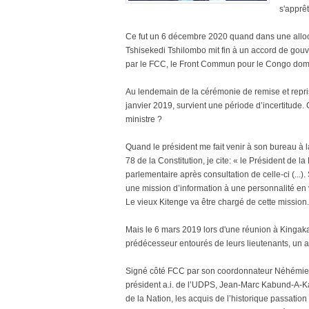
s'apprêt
Ce fut un 6 décembre 2020 quand dans une allocut
Tshisekedi Tshilombo mit fin à un accord de go
par le FCC, le Front Commun pour le Congo domi
Au lendemain de la cérémonie de remise et reprise 
janvier 2019, survient une période d’incertitud
ministre ?
Quand le président me fait venir à son bureau à l
78 de la Constitution, je cite: « le Président de
parlementaire après consultation de celle-ci (...).
une mission d’information à une personnalité en vu
Le vieux Kitenge va être chargé de cette mission
Mais le 6 mars 2019 lors d'une réunion à Kingaka
prédécesseur entourés de leurs lieutenants, un a
Signé côté FCC par son coordonnateur Néhémie 
président a.i. de l’UDPS, Jean-Marc Kabund-A-Kabu
de la Nation, les acquis de l’historique passation