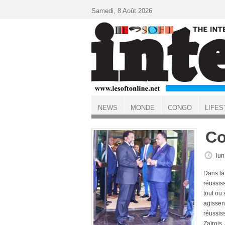
Aller au contenu principal
Samedi, 8 Août 2026
NEWS
MONDE
CONGO
LIFES
ACCUEIL
Co
lun
Dans la 
réussiss
tout ou 
agissen
réussis
Zaïrois.