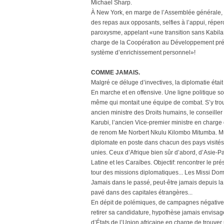
Michael Sharp.
À New York, en marge de l’Assemblée générale, D
des repas aux opposants, selfies à l’appui, réper
paroxysme, appelant «une transition sans Kabi
charge de la Coopération au Développement prés
système d’enrichissement personnel»!
COMME JAMAIS.
Malgré ce déluge d’invectives, la diplomatie éta
En marche et en offensive. Une ligne politique so
même qui montait une équipe de combat. S’y trou
ancien ministre des Droits humains, le conseiller
Karubi, l’ancien Vice-premier ministre en charge
de renom Me Norbert Nkulu Kilombo Mitumba. Muni 
diplomate en poste dans chacun des pays visités
unies. Ceux d’Afrique bien sûr d’abord, d’Asie-Pa
Latine et les Caraïbes. Objectif: rencontrer le pré
tour des missions diplomatiques... Les Missi Domin
Jamais dans le passé, peut-être jamais depuis la 
pavé dans des capitales étrangères...
En dépit de polémiques, de campagnes négative
retirer sa candidature, hypothèse jamais envisag
d’États de l’Union africaine en charge de trou