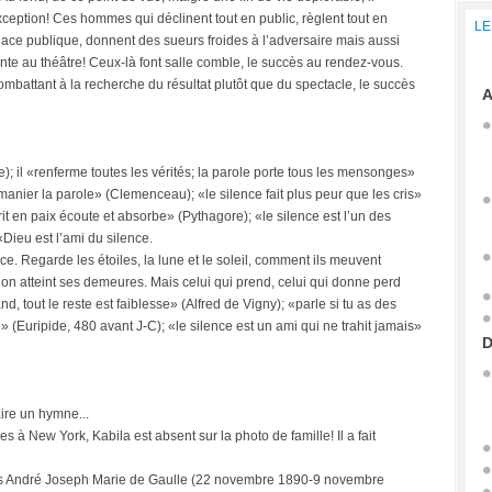
eption! Ces hommes qui déclinent tout en public, règlent tout en
LE
place publique, donnent des sueurs froides à l’adversaire mais aussi
ente au théâtre! Ceux-là font salle comble, le succès au rendez-vous.
ombattant à la recherche du résultat plutôt que du spectacle, le succès
A
); il «renferme toutes les vérités; la parole porte tous les mensonges»
e manier la parole» (Clemenceau); «le silence fait plus peur que les cris»
it en paix écoute et absorbe» (Pythagore); «le silence est l’un des
 «Dieu est l’ami du silence.
nce. Regarde les étoiles, la lune et le soleil, comment ils meuvent
 on atteint ses demeures. Mais celui qui prend, celui qui donne perd
d, tout le reste est faiblesse» (Alfred de Vigny); «parle si tu as des
e» (Euripide, 480 avant J-C); «le silence est un ami qui ne trahit jamais»
D
aire un hymne...
 New York, Kabila est absent sur la photo de famille! Il a fait
les André Joseph Marie de Gaulle (22 novembre 1890-9 novembre