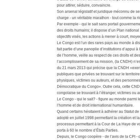
pour attirer, séduire, convaincre.
Son arsenal législatif et juridique méconnu de se
charge - un véritable marathon - tout comme la 
Par exemple - qui le sait sans portail gouvernem
des droits humains; il dispose d’un Plan national
objectifs visés, les actions à mener à court, moye
Le Congo est l’un des rares pays au monde à di
fait partie d’une panoplie d’institutions d’appui 
de l’homme, veille au respect de ces droits et 
l’accomplissement de sa mission, (la CNDH) n’est 
du 21 mars 2013 qui précise que la CNDH «exerc
publiques que privées se trouvant sur le territoi
physiques, victimes ou auteurs, et des personne
Démocratique du Congo». Outre cela, cette CNDH
congolaise se trouvant à l’étranger, victimes ou 
Le Congo - qui le sait? - figure au monde parmi le
l’homme et de droit international humanitaire.
Quand certains hésitaient à adhérer au Statut de 
adopté en juillet 1998 permettant la création et l
processus permettant à la Cour de La Haye de voir l
porta à 60 le nombre d’États Parties.
Depuis, le Congo coopère - de l’avis de la CPI - d