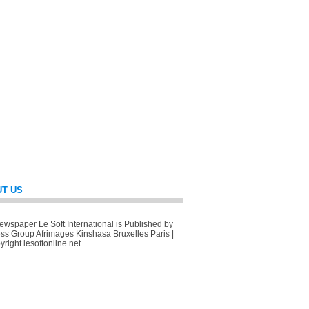
T US
wspaper Le Soft International is Published by
ss Group Afrimages Kinshasa Bruxelles Paris |
right lesoftonline.net