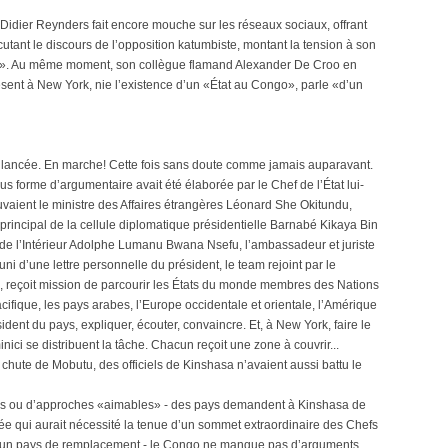
idier Reynders fait encore mouche sur les réseaux sociaux, offrant
cutant le discours de l’opposition katumbiste, montant la tension à son
la». Au même moment, son collègue flamand Alexander De Croo en
ent à New York, nie l’existence d’un «État au Congo», parle «d’un
it lancée. En marche! Cette fois sans doute comme jamais auparavant.
us forme d’argumentaire avait été élaborée par le Chef de l’État lui-
vaient le ministre des Affaires étrangères Léonard She Okitundu,
 principal de la cellule diplomatique présidentielle Barnabé Kikaya Bin
 de l’Intérieur Adolphe Lumanu Bwana Nsefu, l’ambassadeur et juriste
d’une lettre personnelle du président, le team rejoint par le
, reçoit mission de parcourir les États du monde membres des Nations
cifique, les pays arabes, l’Europe occidentale et orientale, l’Amérique
sident du pays, expliquer, écouter, convaincre. Et, à New York, faire le
ici se distribuent la tâche. Chacun reçoit une zone à couvrir...
chute de Mobutu, des officiels de Kinshasa n’avaient aussi battu le
s ou d’approches «aimables» - des pays demandent à Kinshasa de
ée qui aurait nécessité la tenue d’un sommet extraordinaire des Chefs
ver un pays de remplacement - le Congo ne manque pas d’arguments