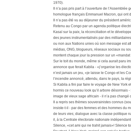
1970).
Il n’a pas pris part à l’ouverture de l’Assemblée
homologue français Emmanuel Macron, qui ont dra
Il n’a pas été vu au déjeuner du président américa
Retenu au Congo par un agenda politique électriq
Kasaï sur la paix, la réconciliation et le déve
des jeunes instrumentalisés par des milliardaires 
ou non aux Nations unies où son message est att
médias, ONG, blogueurs, réseaux sociaux ou souffl
montent chaque jour la pression sur un «mandat éch
Sur le toit du monde, même si cela aurait paru 
annonce que ferait Kabila - «j’organise les électi
n’est jamais un jeu, «je laisse le Congo et les Co
l’incendie annoncé, attendu, dans le pays, la régi
Si Kabila a fini par faire le voyage de New York 
hormis ce nouveau look qu’il arbore désormais - b
image de vieux sage africain - il n’a pas changé d
Il a repris ses thèmes souverainistes connus (so
insiste-t-il - par des femmes et des hommes du mo
de leurs vies; dialogue avec la classe politique na
il, à la Centrale électorale nationale indépendant
Silence, «cet ami qui ne trahit jamais»! Silence tot