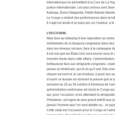
internationaux en permettant à la Cour de La Hay
justice internationale. Les plus connus sont J
Katanga, Bosco Ntaganda, Fidèle Babala Wandu
Le Congo a réalisé des performances dans la lutte
Il s’agit nul doute d’un pays qui, en l’espèce, a le
L’OCCASION.
Mais face au lobbying d’une opposition au verbe
médiatisées de la diaspora congolaise dans des
dans les réseaux sociaux, face à la campagne des 
Il est vrai que les États-Unis sont encore sous l
moindre doute dans cette affaire, l’administratio
belliqueuse face aux dirigeants congolais», expl
jamais un Américain, qui et où qu’il soit. Elle ch
citoyen est mort et, le cas échéant, à punir ses 
d’ouvrir ce dossier en donnant la preuve que le pay
semaine du 26 au 28 octobre à Kinshasa de l’amb
administration américaine ait choisi le Congo po
qui, pour l’occasion, et en attendant la désignat
Président», est signe du plus grand intérêt que p
jamais l’homme que l’on veut abattre ou... le pay
Cette visite est l’occasion pour le Congo et l’adm