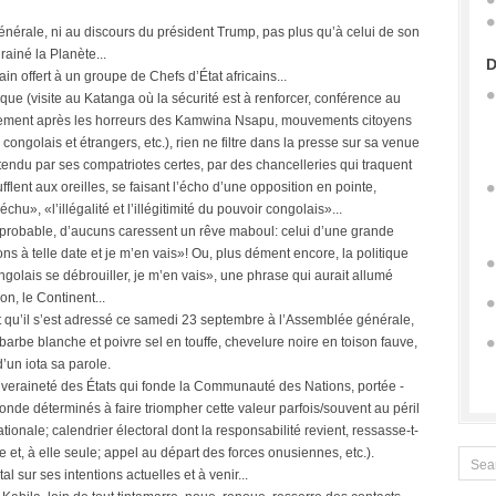
 générale, ni au discours du président Trump, pas plus qu’à celui de son
iné la Planète...
D
in offert à un groupe de Chefs d’État africains...
ue (visite au Katanga où la sécurité est à renforcer, conférence au
loppement après les horreurs des Kamwina Nsapu, mouvements citoyens
congolais et étrangers, etc.), rien ne filtre dans la presse sur sa venue
endu par ses compatriotes certes, par des chancelleries qui traquent
ent aux oreilles, se faisant l’écho d’une opposition en pointe,
u», «l’illégalité et l’illégitimité du pouvoir congolais»...
improbable, d’aucuns caressent un rêve maboul: celui d’une grande
ons à telle date et je m’en vais»! Ou, plus dément encore, la politique
ngolais se débrouiller, je m’en vais», une phrase qui aurait allumé
on, le Continent...
et qu’il s’est adressé ce samedi 23 septembre à l’Assemblée générale,
arbe blanche et poivre sel en touffe, chevelure noire en toison fauve,
’un iota sa parole.
uveraineté des États qui fonde la Communauté des Nations, portée -
nde déterminés à faire triompher cette valeur parfois/souvent au péril
tionale; calendrier électoral dont la responsabilité revient, ressasse-t-
e et, à elle seule; appel au départ des forces onusiennes, etc.).
al sur ses intentions actuelles et à venir...