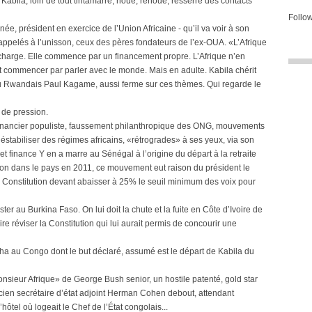
 Kabila, loin de tout tintamarre, noue, renoue, resserre des contacts
Follow
, président en exercice de l’Union Africaine - qu’il va voir à son
rappelés à l’unisson, ceux des pères fondateurs de l’ex-OUA. «L’Afrique
charge. Elle commence par un financement propre. L’Afrique n’en
ut commencer par parler avec le monde. Mais en adulte. Kabila chérit
u Rwandais Paul Kagame, aussi ferme sur ces thèmes. Qui regarde le
 de pression.
 financier populiste, faussement philanthropique des ONG, mouvements
 déstabiliser des régimes africains, «rétrogrades» à ses yeux, via son
 finance Y en a marre au Sénégal à l’origine du départ à la retraite
on dans le pays en 2011, ce mouvement eut raison du président le
a Constitution devant abaisser à 25% le seuil minimum des voix pour
ster au Burkina Faso. On lui doit la chute et la fuite en Côte d’Ivoire de
e réviser la Constitution qui lui aurait permis de concourir une
ha au Congo dont le but déclaré, assumé est le départ de Kabila du
Monsieur Afrique» de George Bush senior, un hostile patenté, gold star
cien secrétaire d’état adjoint Herman Cohen debout, attendant
ôtel où logeait le Chef de l’État congolais...