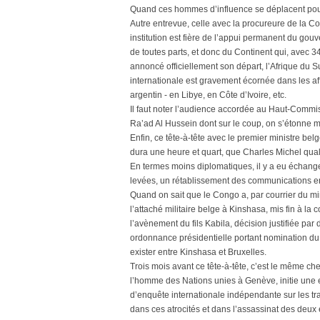
Quand ces hommes d’influence se déplacent pour r
Autre entrevue, celle avec la procureure de la 
institution est fière de l’appui permanent du gou
de toutes parts, et donc du Continent qui, avec 
annoncé officiellement son départ, l’Afrique du S
internationale est gravement écornée dans les a
argentin - en Libye, en Côte d’Ivoire, etc.
Il faut noter l’audience accordée au Haut-Commi
Ra’ad Al Hussein dont sur le coup, on s’étonne m
Enfin, ce tête-à-tête avec le premier ministre b
dura une heure et quart, que Charles Michel qualif
En termes moins diplomatiques, il y a eu échange
levées, un rétablissement des communications en
Quand on sait que le Congo a, par courrier du mi
l’attaché militaire belge à Kinshasa, mis fin à l
l’avènement du fils Kabila, décision justifiée par
ordonnance présidentielle portant nomination du
exister entre Kinshasa et Bruxelles.
Trois mois avant ce tête-à-tête, c’est le même ch
l’homme des Nations unies à Genève, initie une
d’enquête internationale indépendante sur les tr
dans ces atrocités et dans l’assassinat des deux