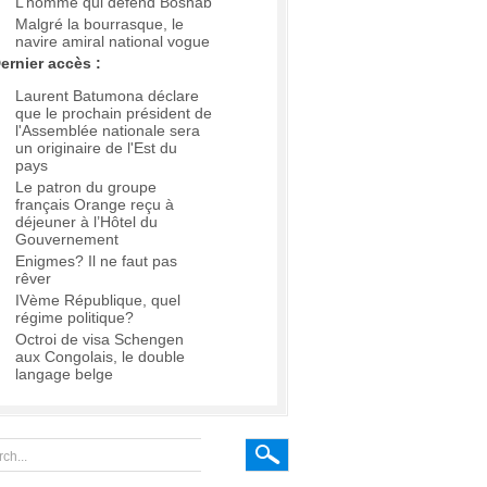
L’homme qui défend Boshab
Malgré la bourrasque, le
navire amiral national vogue
ernier accès :
Laurent Batumona déclare
que le prochain président de
l'Assemblée nationale sera
un originaire de l'Est du
pays
Le patron du groupe
français Orange reçu à
déjeuner à l’Hôtel du
Gouvernement
Enigmes? Il ne faut pas
rêver
IVème République, quel
régime politique?
Octroi de visa Schengen
aux Congolais, le double
langage belge