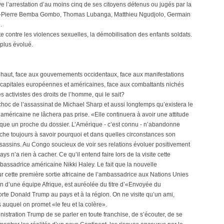
e l’arrestation d’au moins cinq de ses citoyens détenus ou jugés par la
ean-Pierre Bemba Gombo, Thomas Lubanga, Matthieu Ngudjolo, Germain
.
 contre les violences sexuelles, la démobilisation des enfants soldats.
 plus évolué.
 haut, face aux gouvernements occidentaux, face aux manifestations
 capitales européennes et américaines, face aux combattants nichés
activistes des droits de l’homme, qui le sait?
e choc de l’assassinat de Michael Sharp et aussi longtemps qu’existera le
n américaine ne lâchera pas prise. «Elle continuera à avoir une attitude
ique un proche du dossier. L’Amérique - c’est connu - n’abandonne
erche toujours à savoir pourquoi et dans quelles circonstances son
assassins. Au Congo soucieux de voir ses relations évoluer positivement
s n’a rien à cacher. Ce qu’il entend faire lors de la visite cette
assadrice américaine Nikki Haley. Le fait que la nouvelle
ur cette première sortie africaine de l’ambassadrice aux Nations Unies
ion d’une équipe Afrique, est auréolée du titre d’«Envoyée du
orte Donald Trump au pays et à la région. On ne visite qu’un ami,
s auquel on promet «le feu et la colère».
inistration Trump de se parler en toute franchise, de s’écouter, de se