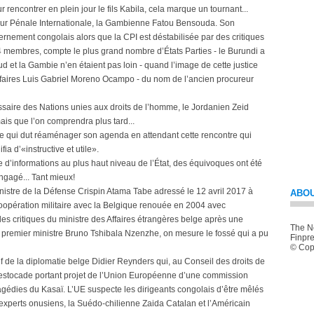
encontrer en plein jour le fils Kabila, cela marque un tournant...
Cour Pénale Internationale, la Gambienne Fatou Bensouda. Son
vernement congolais alors que la CPI est déstabilisée par des critiques
34 membres, compte le plus grand nombre d’États Parties - le Burundi a
ud et la Gambie n’en étaient pas loin - quand l’image de cette justice
ffaires Luis Gabriel Moreno Ocampo - du nom de l’ancien procureur
ssaire des Nations unies aux droits de l’homme, le Jordanien Zeid
ais que l’on comprendra plus tard...
elge qui dut réaménager son agenda en attendant cette rencontre qui
ia d’«instructive et utile».
 d’informations au plus haut niveau de l’État, des équivoques ont été
gagé... Tant mieux!
nistre de la Défense Crispin Atama Tabe adressé le 12 avril 2017 à
ABOU
a coopération militaire avec la Belgique renouée en 2004 avec
 des critiques du ministre des Affaires étrangères belge après une
The Ne
 premier ministre Bruno Tshibala Nzenzhe, on mesure le fossé qui a pu
Finpre
© Copy
ef de la diplomatie belge Didier Reynders qui, au Conseil des droits de
 estocade portant projet de l’Union Européenne d’une commission
agédies du Kasaï. L’UE suspecte les dirigeants congolais d’être mêlés
 experts onusiens, la Suédo-chilienne Zaida Catalan et l’Américain