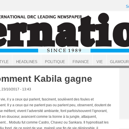
S
TYLE
HEADLINES
POLITIQUE
FINANCE
VIE
GLAMOUR
mment Kabila gagne
, 23/10/2017 - 13:43
vie, il y a ceux qui parlent, fascinent, soulèvent des foules et
ent. Il y a ceux qui ne parlent pas ou parlent peu, observent, doutent de
se méfient, vivent l’adversité ambiante, font parfois/souvent l’ignorant,
t en douceur, avancent comme la lionne à la jungle, attaquent,
sent... Mobutu fut comme Castro, Chavez ou Sankara. Il hypnotisait les
 Au fond, de ce point de vue, malgré une fin de vie déplorable, il