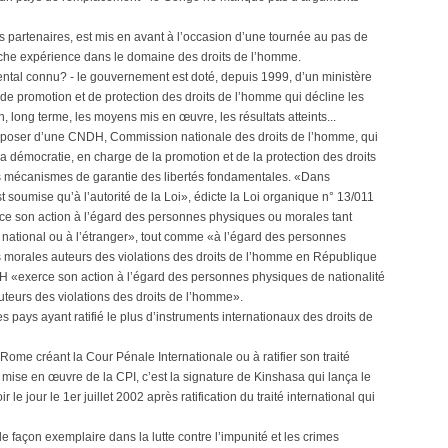
s partenaires, est mis en avant à l’occasion d’une tournée au pas de
riche expérience dans le domaine des droits de l’homme.
ental connu? - le gouvernement est doté, depuis 1999, d’un ministère
 de promotion et de protection des droits de l’homme qui décline les
n, long terme, les moyens mis en œuvre, les résultats atteints...
sposer d’une CNDH, Commission nationale des droits de l’homme, qui
à la démocratie, en charge de la promotion et de la protection des droits
des mécanismes de garantie des libertés fondamentales. «Dans
soumise qu’à l’autorité de la Loi», édicte la Loi organique n° 13/011
e son action à l’égard des personnes physiques ou morales tant
re national ou à l’étranger», tout comme «à l’égard des personnes
s morales auteurs des violations des droits de l’homme en République
 «exerce son action à l’égard des personnes physiques de nationalité
auteurs des violations des droits de l’homme».
s pays ayant ratifié le plus d’instruments internationaux des droits de
Rome créant la Cour Pénale Internationale ou à ratifier son traité
a mise en œuvre de la CPI, c’est la signature de Kinshasa qui lança le
e jour le 1er juillet 2002 après ratification du traité international qui
e façon exemplaire dans la lutte contre l’impunité et les crimes