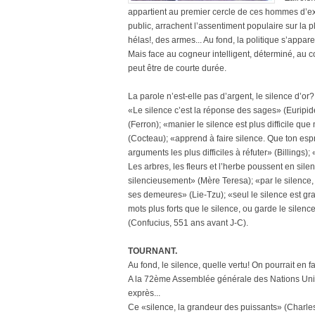
appartient au premier cercle de ces hommes d’exc
public, arrachent l’assentiment populaire sur la 
hélas!, des armes... Au fond, la politique s’appar
Mais face au cogneur intelligent, déterminé, au c
peut être de courte durée.
La parole n’est-elle pas d’argent, le silence d’or?
«Le silence c’est la réponse des sages» (Euripide
(Ferron); «manier le silence est plus difficile qu
(Cocteau); «apprend à faire silence. Que ton espr
arguments les plus difficiles à réfuter» (Billings);
Les arbres, les fleurs et l’herbe poussent en sile
silencieusement» (Mère Teresa); «par le silence,
ses demeures» (Lie-Tzu); «seul le silence est gran
mots plus forts que le silence, ou garde le silenc
(Confucius, 551 ans avant J-C).
TOURNANT.
Au fond, le silence, quelle vertu! On pourrait en f
A la 72ème Assemblée générale des Nations Unies à
exprès...
Ce «silence, la grandeur des puissants» (Char