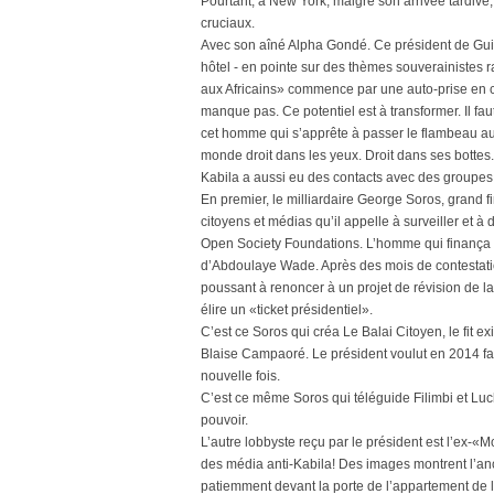
Pourtant, à New York, malgré son arrivée tardive,
cruciaux.
Avec son aîné Alpha Gondé. Ce président de Guinée
hôtel - en pointe sur des thèmes souverainistes 
aux Africains» commence par une auto-prise en 
manque pas. Ce potentiel est à transformer. Il fa
cet homme qui s’apprête à passer le flambeau a
monde droit dans les yeux. Droit dans ses bottes.
Kabila a aussi eu des contacts avec des groupes
En premier, le milliardaire George Soros, grand
citoyens et médias qu’il appelle à surveiller et à
Open Society Foundations. L’homme qui finança et
d’Abdoulaye Wade. Après des mois de contestati
poussant à renoncer à un projet de révision de l
élire un «ticket présidentiel».
C’est ce Soros qui créa Le Balai Citoyen, le fit exi
Blaise Campaoré. Le président voulut en 2014 fair
nouvelle fois.
C’est ce même Soros qui téléguide Filimbi et Luc
pouvoir.
L’autre lobbyste reçu par le président est l’ex-«
des média anti-Kabila! Des images montrent l’an
patiemment devant la porte de l’appartement de l’h