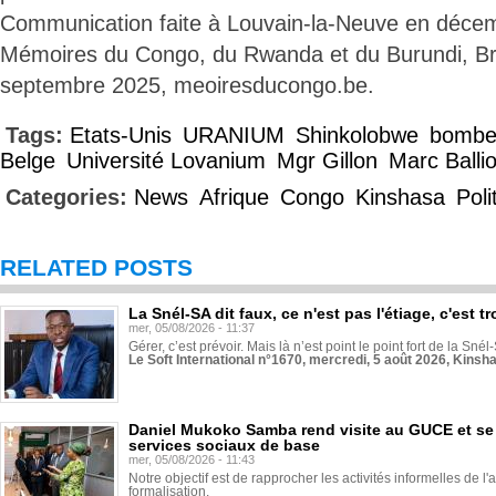
Communication faite à Louvain-la-Neuve en déce
Mémoires du Congo, du Rwanda et du Burundi, Bru
septembre 2025, meoiresducongo.be.
Tags:
Etats-Unis
URANIUM
Shinkolobwe
bombe
Belge
Université Lovanium
Mgr Gillon
Marc Balli
Categories:
News
Afrique
Congo
Kinshasa
Poli
RELATED POSTS
La Snél-SA dit faux, ce n'est pas l'étiage, c'est
mer, 05/08/2026 - 11:37
Gérer, c’est prévoir. Mais là n’est point le point fort de la Sn
Le Soft International n°1670, mercredi, 5 août 2026, Kinsh
Daniel Mukoko Samba rend visite au GUCE et se
services sociaux de base
mer, 05/08/2026 - 11:43
Notre objectif est de rapprocher les activités informelles de l'
formalisation.