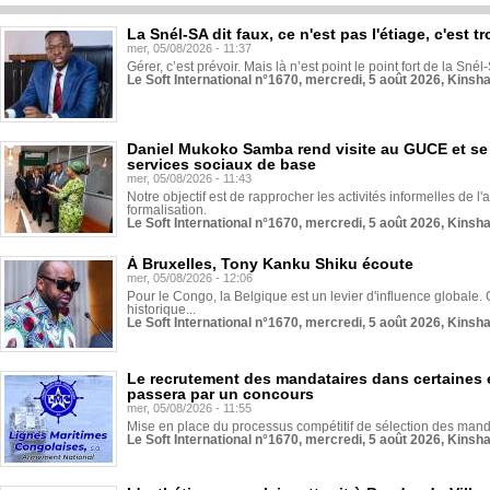
La Snél-SA dit faux, ce n'est pas l'étiage, c'est
mer, 05/08/2026 - 11:37
Gérer, c’est prévoir. Mais là n’est point le point fort de la Sn
Le Soft International n°1670, mercredi, 5 août 2026, Kinsh
Daniel Mukoko Samba rend visite au GUCE et se
services sociaux de base
mer, 05/08/2026 - 11:43
Notre objectif est de rapprocher les activités informelles de l'
formalisation.
Le Soft International n°1670, mercredi, 5 août 2026, Kinsh
À Bruxelles, Tony Kanku Shiku écoute
mer, 05/08/2026 - 12:06
Pour le Congo, la Belgique est un levier d'influence globale. O
historique...
Le Soft International n°1670, mercredi, 5 août 2026, Kinsh
Le recrutement des mandataires dans certaines 
passera par un concours
mer, 05/08/2026 - 11:55
Mise en place du processus compétitif de sélection des manda
Le Soft International n°1670, mercredi, 5 août 2026, Kinsh