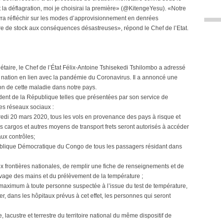
et la déflagration, moi je choisirai la première» (@KitengeYesu). «Notre
ra réfléchir sur les modes d’approvisionnement en denrées
re de stock aux conséquences désastreuses», répond le Chef de l’Etat.
nétaire, le Chef de l’État Félix-Antoine Tshisekedi Tshilombo a adressé
 nation en lien avec la pandémie du Coronavirus. Il a annoncé une
ion de cette maladie dans notre pays.
ent de la République telles que présentées par son service de
es réseaux sociaux :
redi 20 mars 2020, tous les vols en provenance des pays à risque et
es cargos et autres moyens de transport frets seront autorisés à accéder
aux contrôles;
publique Démocratique du Congo de tous les passagers résidant dans
ux frontières nationales, de remplir une fiche de renseignements et de
lavage des mains et du prélèvement de la température ;
maximum à toute personne suspectée à l’issue du test de température,
, dans les hôpitaux prévus à cet effet, les personnes qui seront
e, lacustre et terrestre du territoire national du même dispositif de