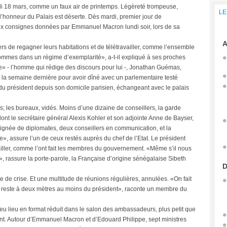
i 18 mars, comme un faux air de printemps. Légèreté trompeuse,
LE
’honneur du Palais est déserte. Dès mardi, premier jour de
 aux consignes données par Emmanuel Macron lundi soir, lors de sa
A
lers de regagner leurs habitations et de télétravailler, comme l’ensemble
mes dans un régime d’exemplarité», a-t-il expliqué à ses proches
me» - l’homme qui rédige des discours pour lui -, Jonathan Guémas,
s la semaine dernière pour avoir dîné avec un parlementaire testé
és du président depuis son domicile parisien, échangeant avec le palais
s; les bureaux, vidés. Moins d’une dizaine de conseillers, la garde
dont le secrétaire général Alexis Kohler et son adjointe Anne de Bayser,
ignée de diplomates, deux conseillers en communication, et la
ide», assure l’un de ceux restés auprès du chef de l’Etat. Le président
iller, comme l’ont fait les membres du gouvernement. «Même s’il nous
 rassure la porte-parole, la Française d’origine sénégalaise Sibeth
D
tie de crise. Et une multitude de réunions régulières, annulées. «On fait
on reste à deux mètres au moins du président», raconte un membre du
 eu lieu en format réduit dans le salon des ambassadeurs, plus petit que
ent. Autour d’Emmanuel Macron et d’Edouard Philippe, sept ministres