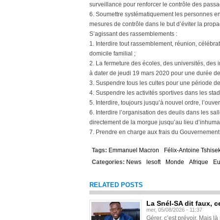
surveillance pour renforcer le contrôle des pass
6. Soumettre systématiquement les personnes en 
mesures de contrôle dans le but d’éviter la propa
S’agissant des rassemblements :
1. Interdire tout rassemblement, réunion, célébra
domicile familial ;
2. La fermeture des écoles, des universités, des in
à dater de jeudi 19 mars 2020 pour une durée de
3. Suspendre tous les cultes pour une période d
4. Suspendre les activités sportives dans les sta
5. Interdire, toujours jusqu’à nouvel ordre, l’ouve
6. Interdire l’organisation des deuils dans les sa
directement de la morgue jusqu’au lieu d’inhuma
7. Prendre en charge aux frais du Gouvernement tou
Tags:
Emmanuel Macron
Félix-Antoine Tshise
Categories:
News
lesoft
Monde
Afrique
Eu
RELATED POSTS
La Snél-SA dit faux, c
mer, 05/08/2026 - 11:37
Gérer, c’est prévoir. Mais là