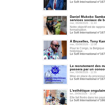
Le Soft International n°16
Daniel Mukoko Samba 
services sociaux de 
mer, 05/08/2026 - 11:43
Notre objectif est de rapproc
formalisation.
Le Soft International n°16
À Bruxelles, Tony Ka
mer, 05/08/2026 - 12:06
Pour le Congo, la Belgique e
historique...
Le Soft International n°16
Le recrutement des m
passera par un conco
mer, 05/08/2026 - 11:55
Mise en place du processus 
Le Soft International n°16
L'esthétique ongulaire
lun, 29/06/2026 - 10:30
Elle fait florès dans les pays
Le Soft International n°166