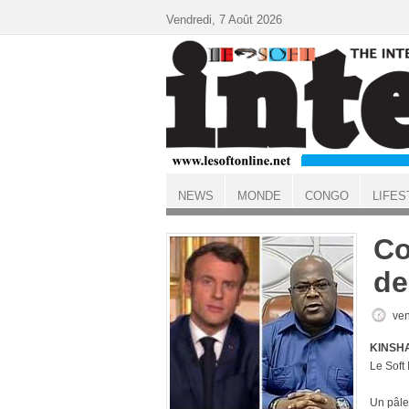
Aller au contenu principal
Vendredi, 7 Août 2026
NEWS
MONDE
CONGO
LIFES
ACCUEIL
Co
de
ven
KINSHA
Le Soft
Un pâle 