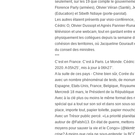
seulement, sur les 19 que compte le gouvernemen
Florence Parly (armées), Olivier Véran (Santé), 
(Education) et Sibeth Ndiaye (porte-parolat).
Les autres étaient présents par visio-conférence
Cédric O, Olivier Dussopt et Agnès Pannier-Runa
télévision et une webcam, tout en gardant entre e
physiquement les collègues depuis la semaine der
cohésion des territoires, où Jacqueline Gouraul
du conseil des ministres.
***
C’est en France. C’est à Paris. Le Monde. Cédric
2020. A 05h25’, mis à jour à 06h27’.
A la suite de ces pays - Chine bien sûr, Corée d
avec un nombre phénoménal de tests, de monumenta
Espagne, Etats-Unis, France, Belgique, Royaume-
Mercredi 18 mars, le Président de la République 
Avec à la clé plus ou moins le même format des m
spécial qui a tout sur son sol et dans son sous-
place, importe tout, papier toilette, papier mouchoi
Avec un Trésor public percé. «La priorité planéta
autour de @Fatshi13. En état de guerre, mettons d
moyens pour sauver la vie et le Congo» (@kkmtry
crise? A moins que cela ne sous-entende: la BCC