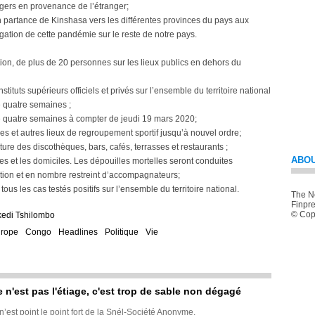
agers en provenance de l’étranger;
partance de Kinshasa vers les différentes provinces du pays aux
gation de cette pandémie sur le reste de notre pays.
tion, de plus de 20 personnes sur les lieux publics en dehors du
stituts supérieurs officiels et privés sur l’ensemble du territoire national
 quatre semaines ;
e quatre semaines à compter de jeudi 19 mars 2020;
des et autres lieux de regroupement sportif jusqu’à nouvel ordre;
rture des discothèques, bars, cafés, terrasses et restaurants ;
ABOU
lles et les domiciles. Les dépouilles mortelles seront conduites
tion et en nombre restreint d’accompagnateurs;
s les cas testés positifs sur l’ensemble du territoire national.
The Ne
Finpre
© Copy
kedi Tshilombo
rope
Congo
Headlines
Politique
Vie
e n'est pas l'étiage, c'est trop de sable non dégagé
 n’est point le point fort de la Snél-Société Anonyme.