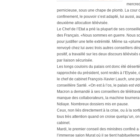
mercred
pernicieuse, sous une chape de plomb. La cour d
confinement, le pouvoir s’est adapté, lui aussi,
deuxième allocution télévisée.
Le Chef de l’Etat a prié la plupart de ses conseil
des Français. «Nous sommes en guerre. Nous som
pour justifier une telle extrémité. Même sa «plu
renvoyé chez lui avec trois autres conseillers dè
positif, a travaillé sur les deux discours télévis
par liaison sécurisée.
Les longs couloirs du palais ont donc été déserté
rapprochée du président, sont restés à l’Elysée, 
le chef de cabinet François-Xavier Lauch, une po
conseillère Santé. «On est à l’os, le palais est v
Macron a demandé à ses conseillers de télétrava
manque des collaborateurs, la machine tournera»,
Ndiaye. Nombreux dossiers mis en pause.
Ceux, non liés directement à la crise, ou à la sor
tous très attention quand on croise quelqu’un, 
cabinet.
Mardi, le premier conseil des ministres confiné a
l’immense salon Murat où il se tient habituellem