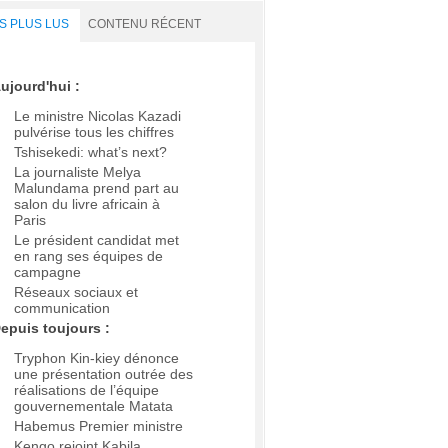
S PLUS LUS
CONTENU RÉCENT
ujourd'hui :
Le ministre Nicolas Kazadi
pulvérise tous les chiffres
Tshisekedi: what’s next?
La journaliste Melya
Malundama prend part au
salon du livre africain à
Paris
Le président candidat met
en rang ses équipes de
campagne
Réseaux sociaux et
communication
epuis toujours :
Tryphon Kin-kiey dénonce
une présentation outrée des
réalisations de l’équipe
gouvernementale Matata
Habemus Premier ministre
Kengo rejoint Kabila