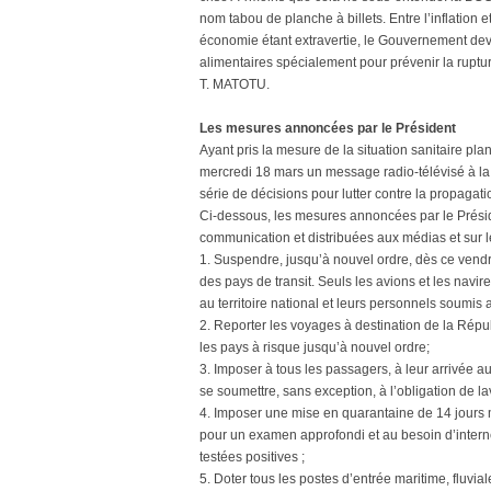
nom tabou de planche à billets. Entre l’inflation 
économie étant extravertie, le Gouvernement dev
alimentaires spécialement pour prévenir la ruptu
T. MATOTU.
Les mesures annoncées par le Président
Ayant pris la mesure de la situation sanitaire pla
mercredi 18 mars un message radio-télévisé à la
série de décisions pour lutter contre la propagat
Ci-dessous, les mesures annoncées par le Présid
communication et distribuées aux médias et sur l
1. Suspendre, jusqu’à nouvel ordre, dès ce vend
des pays de transit. Seuls les avions et les navir
au territoire national et leurs personnels soumis 
2. Reporter les voyages à destination de la Ré
les pays à risque jusqu’à nouvel ordre;
3. Imposer à tous les passagers, à leur arrivée a
se soumettre, sans exception, à l’obligation de 
4. Imposer une mise en quarantaine de 14 jours 
pour un examen approfondi et au besoin d’interner
testées positives ;
5. Doter tous les postes d’entrée maritime, fluvial