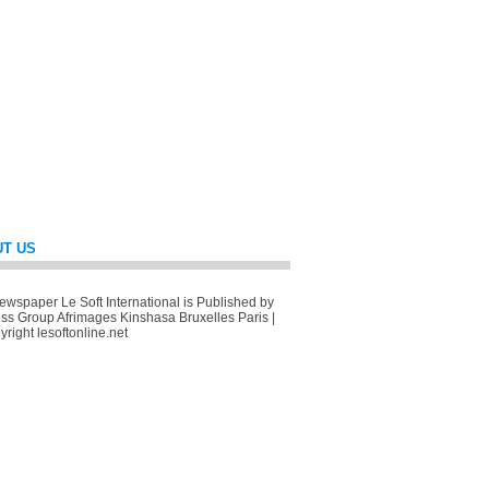
T US
wspaper Le Soft International is Published by
ss Group Afrimages Kinshasa Bruxelles Paris |
right lesoftonline.net