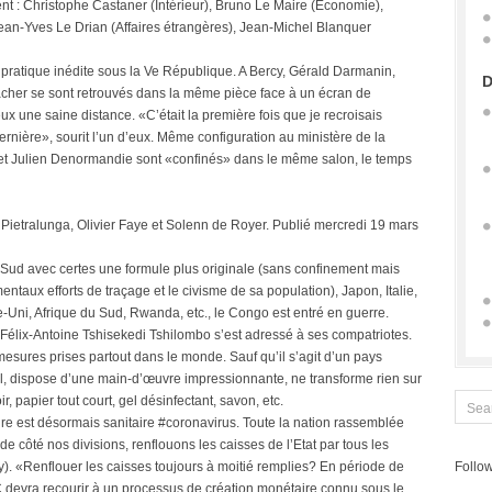
t : Christophe Castaner (Intérieur), Bruno Le Maire (Economie),
Jean-Yves Le Drian (Affaires étrangères), Jean-Michel Blanquer
, pratique inédite sous la Ve République. A Bercy, Gérald Darmanin,
D
cher se sont retrouvés dans la même pièce face à un écran de
ux une saine distance. «C’était la première fois que je recroisais
nière», sourit l’un d’eux. Même configuration au ministère de la
t et Julien Denormandie sont «confinés» dans le même salon, le temps
 Pietralunga, Olivier Faye et Solenn de Royer. Publié mercredi 19 mars
u Sud avec certes une formule plus originale (sans confinement mais
ux efforts de traçage et le civisme de sa population), Japon, Italie,
Uni, Afrique du Sud, Rwanda, etc., le Congo est entré en guerre.
Félix-Antoine Tshisekedi Tshilombo s’est adressé à ses compatriotes.
esures prises partout dans le monde. Sauf qu’il s’agit d’un pays
sol, dispose d’une main-d’œuvre impressionnante, ne transforme rien sur
r, papier tout court, gel désinfectant, savon, etc.
ire est désormais sanitaire #coronavirus. Toute la nation rassemblée
e côté nos divisions, renflouons les caisses de l’Etat par tous les
). «Renflouer les caisses toujours à moitié remplies? En période de
Follow
 devra recourir à un processus de création monétaire connu sous le