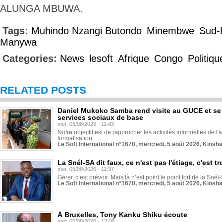
ALUNGA MBUWA.
Tags:
Muhindo Nzangi Butondo
Minembwe
Sud-
Manywa
Categories:
News
lesoft
Afrique
Congo
Politiqu
RELATED POSTS
Daniel Mukoko Samba rend visite au GUCE et se
services sociaux de base
mer, 05/08/2026 - 11:43
Notre objectif est de rapprocher les activités informelles de l'
formalisation.
Le Soft International n°1670, mercredi, 5 août 2026, Kinsh
La Snél-SA dit faux, ce n'est pas l'étiage, c'est
mer, 05/08/2026 - 11:37
Gérer, c’est prévoir. Mais là n’est point le point fort de la Sn
Le Soft International n°1670, mercredi, 5 août 2026, Kinsh
À Bruxelles, Tony Kanku Shiku écoute
mer, 05/08/2026 - 12:06