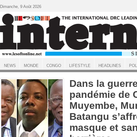
Aller au contenu principal
Dimanche, 9 Août 2026
NEWS
MONDE
CONGO
LIFESTYLE
HEADLINES
POL
ACCUEIL
Dans la guerre
pandémie de C
Muyembe, Mun
Batangu s’aff
masque et sa