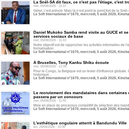
La Snél-SA dit faux, ce n'est pas l'étiage, c'est
mer, 05/08/2026 - 11:37
Gérer, c’est prévoir. Mais là n’est point le point fort de la Sn
Le Soft International n°1670, mercredi, 5 août 2026, Kinsh
Daniel Mukoko Samba rend visite au GUCE et se
services sociaux de base
mer, 05/08/2026 - 11:43
Notre objectif est de rapprocher les activités informelles de l'
formalisation.
Le Soft International n°1670, mercredi, 5 août 2026, Kinsh
À Bruxelles, Tony Kanku Shiku écoute
mer, 05/08/2026 - 12:06
Pour le Congo, la Belgique est un levier d'influence globale. O
historique...
Le Soft International n°1670, mercredi, 5 août 2026, Kinsh
Le recrutement des mandataires dans certaines 
passera par un concours
mer, 05/08/2026 - 11:55
Mise en place du processus compétitif de sélection des manda
Le Soft International n°1670, mercredi, 5 août 2026, Kinsh
L'esthétique ongulaire atterrit à Bandundu Ville
lun, 29/06/2026 - 10:30