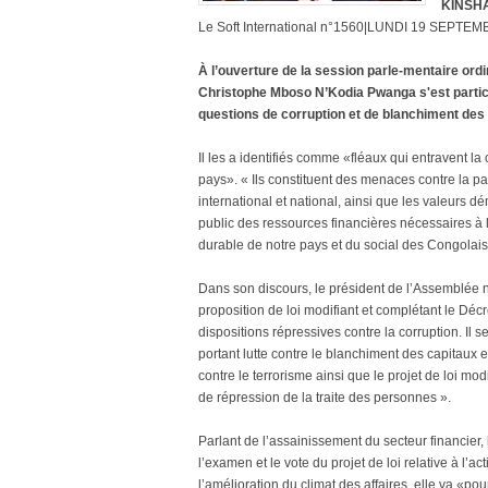
KINSHA
Le Soft International n°1560|LUNDI 19 SEPTEM
À l’ouverture de la session parle-mentaire ord
Christophe Mboso N’Kodia Pwanga s'est particu
questions de corruption et de blanchiment des 
Il les a identifiés comme «fléaux qui entravent 
pays». « Ils constituent des menaces contre la paix,
international et national, ainsi que les valeurs dé
public des ressources financières nécessaires à 
durable de notre pays et du social des Congolais
Dans son discours, le président de l’Assemblée 
proposition de loi modifiant et complétant le Déc
dispositions répressives contre la corruption. Il 
portant lutte contre le blanchiment des capitaux et
contre le terrorisme ainsi que le projet de loi mo
de répression de la traite des personnes ».
Parlant de l’assainissement du secteur financier, 
l’examen et le vote du projet de loi relative à l’a
l’amélioration du climat des affaires, elle va «p