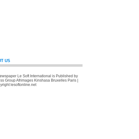
T US
wspaper Le Soft International is Published by
ss Group Afrimages Kinshasa Bruxelles Paris |
right lesoftonline.net