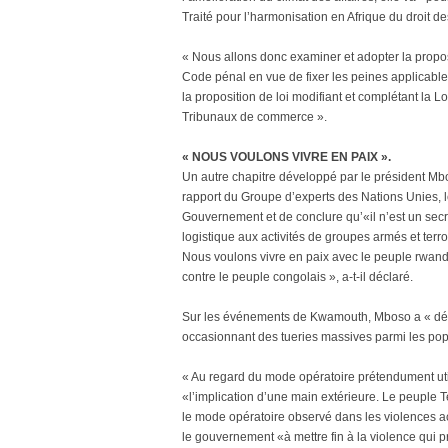
Traité pour l’harmonisation en Afrique du droit des
« Nous allons donc examiner et adopter la proposi
Code pénal en vue de fixer les peines applicable
la proposition de loi modifiant et complétant la L
Tribunaux de commerce ».
« NOUS VOULONS VIVRE EN PAIX ».
Un autre chapitre développé par le président Mboso
rapport du Groupe d’experts des Nations Unies, l
Gouvernement et de conclure qu’«il n’est un secr
logistique aux activités de groupes armés et terro
Nous voulons vivre en paix avec le peuple rwan
contre le peuple congolais », a-t-il déclaré.
Sur les événements de Kwamouth, Mboso a « dépl
occasionnant des tueries massives parmi les pop
« Au regard du mode opératoire prétendument uti
«l’implication d’une main extérieure. Le peuple T
le mode opératoire observé dans les violences act
le gouvernement «à mettre fin à la violence qui p