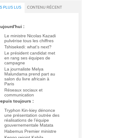
S PLUS LUS
CONTENU RÉCENT
ujourd'hui :
Le ministre Nicolas Kazadi
pulvérise tous les chiffres
Tshisekedi: what’s next?
Le président candidat met
en rang ses équipes de
campagne
La journaliste Melya
Malundama prend part au
salon du livre africain à
Paris
Réseaux sociaux et
communication
epuis toujours :
Tryphon Kin-kiey dénonce
une présentation outrée des
réalisations de l’équipe
gouvernementale Matata
Habemus Premier ministre
Kengo rejoint Kabila