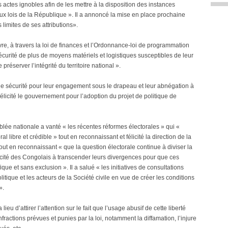
 actes ignobles afin de les mettre à la disposition des instances
x lois de la République ». Il a annoncé la mise en place prochaine
limites de ses attributions».
vre, à travers la loi de finances et l’Ordonnance-loi de programmation
sécurité de plus de moyens matériels et logistiques susceptibles de leur
 préserver l’intégrité du territoire national ».
 de sécurité pour leur engagement sous le drapeau et leur abnégation à
t félicité le gouvernement pour l’adoption du projet de politique de
blée nationale a vanté « les récentes réformes électorales » qui «
l libre et crédible » tout en reconnaissant et félicité la direction de la
t en reconnaissant « que la question électorale continue à diviser la
acité des Congolais à transcender leurs divergences pour que ces
que et sans exclusion ». Il a salué « les initiatives de consultations
itique et les acteurs de la Société civile en vue de créer les conditions
».
 lieu d’attirer l’attention sur le fait que l’usage abusif de cette liberté
ractions prévues et punies par la loi, notamment la diffamation, l’injure