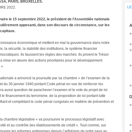
SA, PARIS, BRUXELLES.
LE
BRE 2022.
inaire le 15 septembre 2022, le président de l’Assemblée nationale
lièrement appesanti, dans son discours de circonstance, sur les
A
capitaux.
la croissance économique et mettent en mal la gouvernance dans notre
 la sécurité, la stabilité des institutions, le système financier
mocratiques. Ils faussent les règles des marchés. Ils privent le Trésor
la mise en œuvre des actions prioritaires pour le développement
 ».
nationale a annoncé la poursuite par sa chambre « de l’examen de la
ret du 30 janvier 1940 portant Code pénal en vue de renforcer les
sera aussi question de parachever l’examen et le vote du projet de loi
 le financement du terrorisme, de la proposition de loi portant lutte
D
difiant et complétant le code pénal congolais en matière de prévention et
la chambre législative « va poursuivre le processus législatif avec
ctivité et au contrôle des établissements de crédit ». Tout comme, sur
oursuivre les reformes entreprises depuis l’adhésion de notre pays au