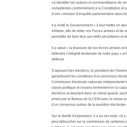
«à identifier les auteurs et commanditaires de ces
compétentes conformément à la Constitution et au
d’une «mission d’enquête parlementaire dans les 
Il a invité le Gouvernement « à tout mettre en œu
militaire, afin de doter nos Forces armées et de 
permettre de faire face aux défis sécuritaires et de
Il a salué « la bravoure de nos forces armées et
défendre l’intégrité territoriale de notre pays » e
défense.
S’agissant des élections, le président de l’Assem
garantissent les conditions d’un processus électora
Commission électorale nationale indépendante tou
classe politique et croyons fermement en la cap
élections se tiennent dans un climat apaisé, pacifi
prises par le Bureau de la CENI avec la classe pol
d’un consensus autour de la question électorale 
Sur la liberté d’expression, il a eu ces mots: «Il y a
peut déboucher sur la commission de certaines inf