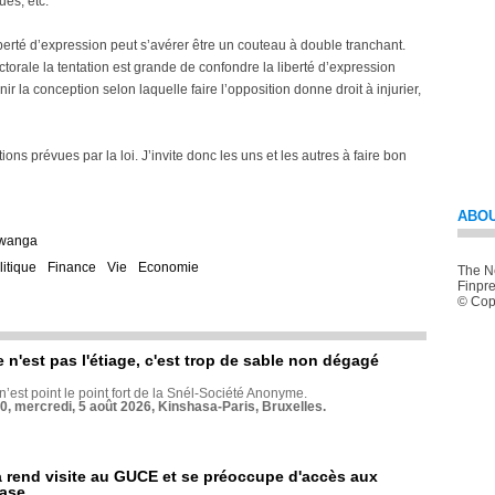
ués, etc.
iberté d’expression peut s’avérer être un couteau à double tranchant.
ctorale la tentation est grande de confondre la liberté d’expression
nnir la conception selon laquelle faire l’opposition donne droit à injurier,
ns prévues par la loi. J’invite donc les uns et les autres à faire bon
ABOU
Pwanga
litique
Finance
Vie
Economie
The Ne
Finpre
© Copy
e n'est pas l'étiage, c'est trop de sable non dégagé
 n’est point le point fort de la Snél-Société Anonyme.
70, mercredi, 5 août 2026, Kinshasa-Paris, Bruxelles.
rend visite au GUCE et se préoccupe d'accès aux
base