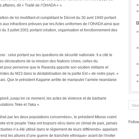
 affaires, dit « Traité de l’OHADA » ».
tion de loi modifiant et complétant le Décret du 30 avril 1940 portant
D
s aux infractions prévues par les Actes uniformes de l’OHADA ainsi que
oi du 3 juillet 2001 portant création, organisation et fonctionnement des
 : celui portant sur les questions de sécurité nationale. Il a cité le
es déclarations de la mission des Nations Unies, celles du
et pour personne que le Rwanda apporte son soutien militaire et
ristes du M23 dans la déstabilisation de la partie Est » de notre pays. «
dais. Que le président Kagame arrête de manipuler l’armée rwandaise
oré, jusqu’en ce moment, les actes de violence et de barbarie
ulations Teke et Yaka ».
lisé par les deux populations concernées», le président Mboso craint
Follow
eke et le peuple Yaka ont toujours vécu dans un climat de paix, jamais
uelles n’a été utilisé dans le règlement de leurs différends» appelant
rend les allures d’une guerre de tranchée ethnique» avant de l'inviter