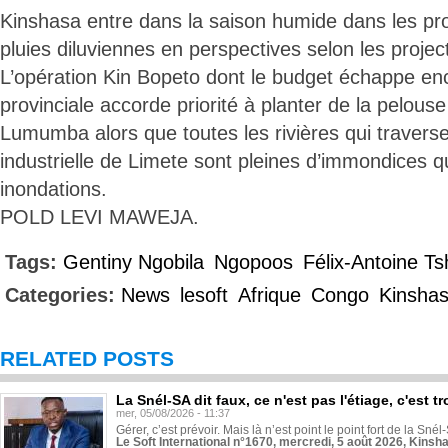
Kinshasa entre dans la saison humide dans les pro
pluies diluviennes en perspectives selon les projec
L’opération Kin Bopeto dont le budget échappe en
provinciale accorde priorité à planter de la pelous
Lumumba alors que toutes les rivières qui traver
industrielle de Limete sont pleines d’immondices qui
inondations.
POLD LEVI MAWEJA.
Tags:
Gentiny Ngobila
Ngopoos
Félix-Antoine Ts
Categories:
News
lesoft
Afrique
Congo
Kinsha
RELATED POSTS
La Snél-SA dit faux, ce n'est pas l'étiage, c'est
mer, 05/08/2026 - 11:37
Gérer, c’est prévoir. Mais là n’est point le point fort de la Sn
Le Soft International n°1670, mercredi, 5 août 2026, Kinsh