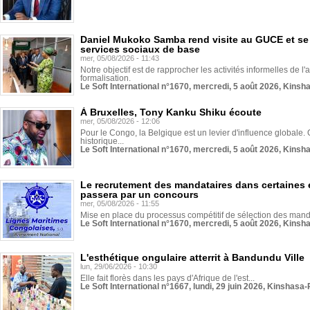
Daniel Mukoko Samba rend visite au GUCE et se
services sociaux de base
mer, 05/08/2026 - 11:43
Notre objectif est de rapprocher les activités informelles de l'
formalisation.
Le Soft International n°1670, mercredi, 5 août 2026, Kinsh
À Bruxelles, Tony Kanku Shiku écoute
mer, 05/08/2026 - 12:06
Pour le Congo, la Belgique est un levier d'influence globale. O
historique...
Le Soft International n°1670, mercredi, 5 août 2026, Kinsh
Le recrutement des mandataires dans certaines 
passera par un concours
mer, 05/08/2026 - 11:55
Mise en place du processus compétitif de sélection des manda
Le Soft International n°1670, mercredi, 5 août 2026, Kinsh
L'esthétique ongulaire atterrit à Bandundu Ville
lun, 29/06/2026 - 10:30
Elle fait florès dans les pays d'Afrique de l'est...
Le Soft International n°1667, lundi, 29 juin 2026, Kinshasa-