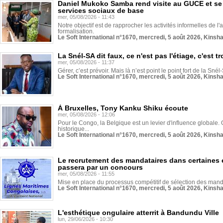
Daniel Mukoko Samba rend visite au GUCE et se
services sociaux de base
mer, 05/08/2026 - 11:43
Notre objectif est de rapprocher les activités informelles de l'
formalisation.
Le Soft International n°1670, mercredi, 5 août 2026, Kinsh
La Snél-SA dit faux, ce n'est pas l'étiage, c'est
mer, 05/08/2026 - 11:37
Gérer, c’est prévoir. Mais là n’est point le point fort de la Sn
Le Soft International n°1670, mercredi, 5 août 2026, Kinsh
À Bruxelles, Tony Kanku Shiku écoute
mer, 05/08/2026 - 12:06
Pour le Congo, la Belgique est un levier d'influence globale. O
historique...
Le Soft International n°1670, mercredi, 5 août 2026, Kinsh
Le recrutement des mandataires dans certaines 
passera par un concours
mer, 05/08/2026 - 11:55
Mise en place du processus compétitif de sélection des manda
Le Soft International n°1670, mercredi, 5 août 2026, Kinsh
L'esthétique ongulaire atterrit à Bandundu Ville
lun, 29/06/2026 - 10:30