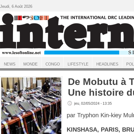
Aller au contenu principal
Jeudi, 6 Août 2026
NEWS
MONDE
CONGO
LIFESTYLE
HEADLINES
POL
ACCUEIL
De Mobutu à T
Une histoire 
jeu, 02/05/2024 - 13:35
par Tryphon Kin-kiey Mu
KINSHASA, PARIS, BR