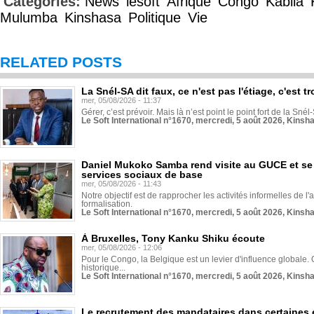
Categories:
News
lesoft
Afrique
Congo
Kabila
Mulumba
Kinshasa
Politique
Vie
RELATED POSTS
La Snél-SA dit faux, ce n'est pas l'étiage, c'est
mer, 05/08/2026 - 11:37
Gérer, c’est prévoir. Mais là n’est point le point fort de la Sn
Le Soft International n°1670, mercredi, 5 août 2026, Kinsh
Daniel Mukoko Samba rend visite au GUCE et se
services sociaux de base
mer, 05/08/2026 - 11:43
Notre objectif est de rapprocher les activités informelles de l'
formalisation.
Le Soft International n°1670, mercredi, 5 août 2026, Kinsh
À Bruxelles, Tony Kanku Shiku écoute
mer, 05/08/2026 - 12:06
Pour le Congo, la Belgique est un levier d'influence globale. O
historique...
Le Soft International n°1670, mercredi, 5 août 2026, Kinsh
Le recrutement des mandataires dans certaines 