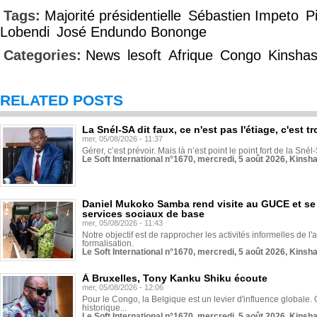
Tags:
Majorité présidentielle
Sébastien Impeto
P
Lobendi
José Endundo Bononge
Categories:
News
lesoft
Afrique
Congo
Kinsha
RELATED POSTS
La Snél-SA dit faux, ce n'est pas l'étiage, c'est
mer, 05/08/2026 - 11:37
Gérer, c’est prévoir. Mais là n’est point le point fort de la Sn
Le Soft International n°1670, mercredi, 5 août 2026, Kinsh
Daniel Mukoko Samba rend visite au GUCE et se
services sociaux de base
mer, 05/08/2026 - 11:43
Notre objectif est de rapprocher les activités informelles de l'
formalisation.
Le Soft International n°1670, mercredi, 5 août 2026, Kinsh
À Bruxelles, Tony Kanku Shiku écoute
mer, 05/08/2026 - 12:06
Pour le Congo, la Belgique est un levier d'influence globale. O
historique...
Le Soft International n°1670, mercredi, 5 août 2026, Kinsh