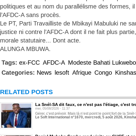
politiques et au nom du parallélisme des formes, il
l’AFDC-A sans procès.
Le PT, Parti Travailliste de Mbikayi Mabuluki ne sa
justice ni contre l’AFDC-A dont il ne fait plus partie
morale statutaire... Dont acte.
ALUNGA MBUWA.
Tags:
ex-FCC
AFDC-A
Modeste Bahati Lukwebo
Categories:
News
lesoft
Afrique
Congo
Kinsha
RELATED POSTS
La Snél-SA dit faux, ce n'est pas l'étiage, c'est
mer, 05/08/2026 - 11:37
Gérer, c’est prévoir. Mais là n’est point le point fort de la Sn
Le Soft International n°1670, mercredi, 5 août 2026, Kinsh