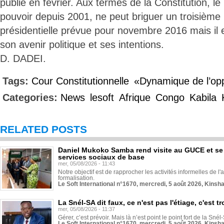
publié en février. Aux termes de la Constitution, le
pouvoir depuis 2001, ne peut briguer un troisième
présidentielle prévue pour novembre 2016 mais il e
son avenir politique et ses intentions.
D. DADEI.
Tags:
Cour Constitutionnelle
«Dynamique de l’opp
Categories:
News
lesoft
Afrique
Congo
Kabila
RELATED POSTS
Daniel Mukoko Samba rend visite au GUCE et se
services sociaux de base
mer, 05/08/2026 - 11:43
Notre objectif est de rapprocher les activités informelles de l'
formalisation.
Le Soft International n°1670, mercredi, 5 août 2026, Kinsh
La Snél-SA dit faux, ce n'est pas l'étiage, c'est
mer, 05/08/2026 - 11:37
Gérer, c’est prévoir. Mais là n’est point le point fort de la Sn
Le Soft International n°1670, mercredi, 5 août 2026, Kinsh