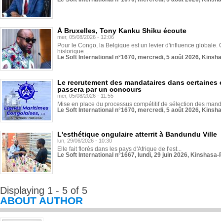
À Bruxelles, Tony Kanku Shiku écoute
mer, 05/08/2026 - 12:06
Pour le Congo, la Belgique est un levier d'influence globale. O
historique...
Le Soft International n°1670, mercredi, 5 août 2026, Kinsh
Le recrutement des mandataires dans certaines 
passera par un concours
mer, 05/08/2026 - 11:55
Mise en place du processus compétitif de sélection des manda
Le Soft International n°1670, mercredi, 5 août 2026, Kinsh
L'esthétique ongulaire atterrit à Bandundu Ville
lun, 29/06/2026 - 10:30
Elle fait florès dans les pays d'Afrique de l'est...
Le Soft International n°1667, lundi, 29 juin 2026, Kinshasa-
Displaying 1 - 5 of 5
ABOUT AUTHOR