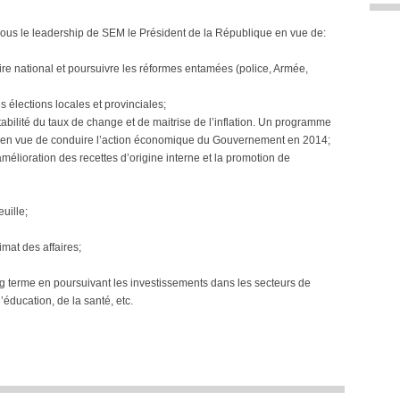
ous le leadership de SEM le Président de la République en vue de:
oire national et poursuivre les réformes entamées (police, Armée,
 élections locales et provinciales;
abilité du taux de change et de maitrise de l’inflation. Un programme
on en vue de conduire l’action économique du Gouvernement en 2014;
amélioration des recettes d’origine interne et la promotion de
euille;
mat des affaires;
 terme en poursuivant les investissements dans les secteurs de
l’éducation, de la santé, etc.