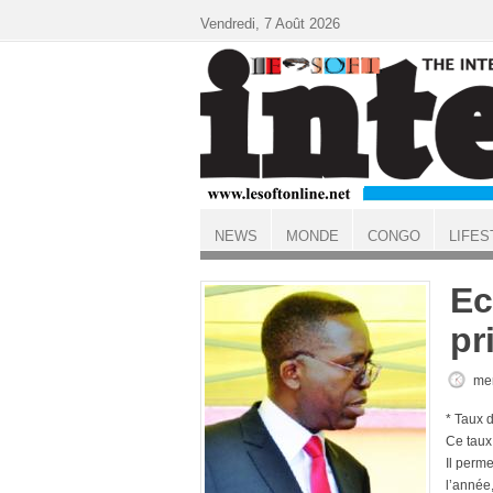
Aller au contenu principal
Vendredi, 7 Août 2026
NEWS
MONDE
CONGO
LIFES
ACCUEIL
Ec
pr
mer
* Taux 
Ce taux
Il perm
l’année