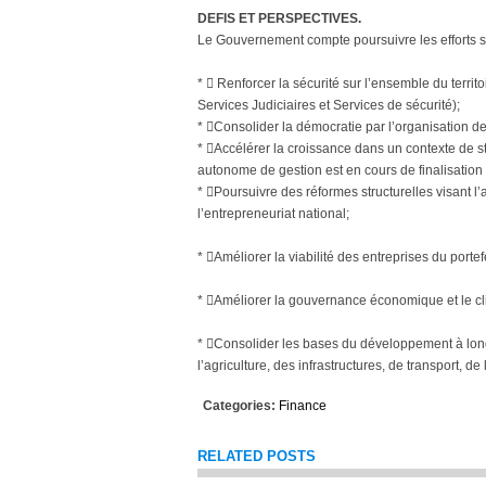
DEFIS ET PERSPECTIVES.
Le Gouvernement compte poursuivre les efforts s
*  Renforcer la sécurité sur l’ensemble du territ
Services Judiciaires et Services de sécurité);
* Consolider la démocratie par l’organisation des
* Accélérer la croissance dans un contexte de st
autonome de gestion est en cours de finalisati
* Poursuivre des réformes structurelles visant l’
l’entrepreneuriat national;
* Améliorer la viabilité des entreprises du portef
* Améliorer la gouvernance économique et le cli
* Consolider les bases du développement à long
l’agriculture, des infrastructures, de transport, de 
Categories:
Finance
RELATED POSTS