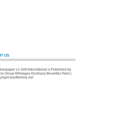
T US
wspaper Le Soft International is Published by
ss Group Afrimages Kinshasa Bruxelles Paris |
right lesoftonline.net