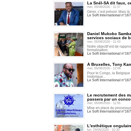
La Snél-SA dit faux, c
mer, 05/08/2026 - 11:37
Gérer, c’est prévoir. Mais là
Le Soft International n°16
Daniel Mukoko Samba 
services sociaux de 
mer, 05/08/2026 - 11:43
Notre objectif est de rapproc
formalisation.
Le Soft International n°16
À Bruxelles, Tony Ka
mer, 05/08/2026 - 12:06
Pour le Congo, la Belgique e
historique...
Le Soft International n°16
Le recrutement des m
passera par un conco
mer, 05/08/2026 - 11:55
Mise en place du processus 
Le Soft International n°16
L'esthétique ongulaire
lun, 29/06/2026 - 10:30