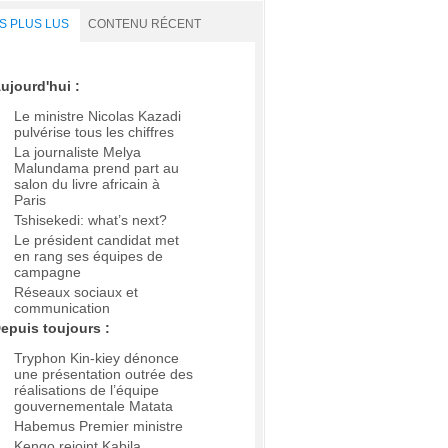
S PLUS LUS
CONTENU RÉCENT
ujourd'hui :
Le ministre Nicolas Kazadi
pulvérise tous les chiffres
La journaliste Melya
Malundama prend part au
salon du livre africain à
Paris
Tshisekedi: what’s next?
Le président candidat met
en rang ses équipes de
campagne
Réseaux sociaux et
communication
epuis toujours :
Tryphon Kin-kiey dénonce
une présentation outrée des
réalisations de l’équipe
gouvernementale Matata
Habemus Premier ministre
Kengo rejoint Kabila