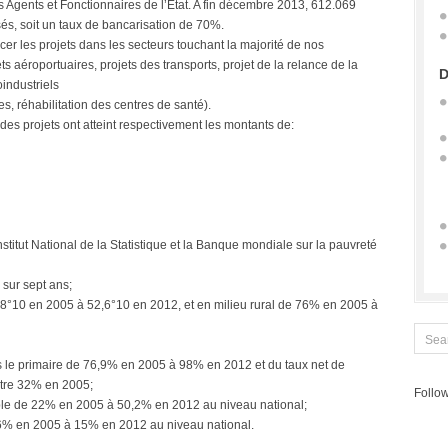
s Agents et Fonctionnaires de l’Etat. A fin décembre 2013, 612.069
isés, soit un taux de bancarisation de 70%.
cer les projets dans les secteurs touchant la majorité de nos
ets aéroportuaires, projets des transports, projet de la relance de la
D
industriels
s, réhabilitation des centres de santé).
es projets ont atteint respectivement les montants de:
nstitut National de la Statistique et la Banque mondiale sur la pauvreté
sur sept ans;
1,8°10 en 2005 à 52,6°10 en 2012, et en milieu rural de 76% en 2005 à
ans le primaire de 76,9% en 2005 à 98% en 2012 et du taux net de
ntre 32% en 2005;
Follow
able de 22% en 2005 à 50,2% en 2012 au niveau national;
de 6% en 2005 à 15% en 2012 au niveau national.