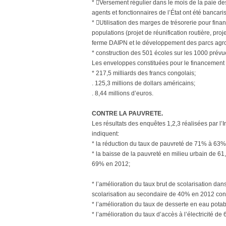
* Versement régulier dans le mois de la paie de
agents et fonctionnaires de l’État ont été bancar
* Utilisation des marges de trésorerie pour finan
populations (projet de réunification routière, proj
ferme DAIPN et le développement des parcs agro
* construction des 501 écoles sur les 1000 prévue
Les enveloppes constituées pour le financement d
* 217,5 milliards des francs congolais;
. 125,3 millions de dollars américains;
. 8,44 millions d’euros.
CONTRE LA PAUVRETE.
Les résultats des enquêtes 1,2,3 réalisées par l’I
indiquent:
* la réduction du taux de pauvreté de 71% à 63% 
* la baisse de la pauvreté en milieu urbain de 6
69% en 2012;
* l’amélioration du taux brut de scolarisation d
scolarisation au secondaire de 40% en 2012 co
* l’amélioration du taux de desserte en eau pot
* l’amélioration du taux d’accès à l’électricité 