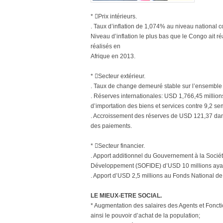
* Prix intérieurs.
. Taux d’inflation de 1,074% au niveau national 
Niveau d’inflation le plus bas que le Congo ait r
réalisés en
Afrique en 2013.
* Secteur extérieur.
. Taux de change demeuré stable sur l’ensemble
. Réserves internationales: USD 1,766,45 millio
d’importation des biens et services contre 9,2 s
. Accroissement des réserves de USD 121,37 dan
des paiements.
* Secteur financier.
. Apport additionnel du Gouvernement à la Socié
Développement (SOFIDE) d’USD 10 millions ayant
. Apport d’USD 2,5 millions au Fonds National de
LE MIEUX-ETRE SOCIAL.
* Augmentation des salaires des Agents et Fonctio
ainsi le pouvoir d’achat de la population;