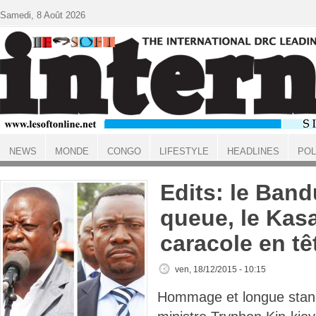
Aller au contenu principal
Samedi, 8 Août 2026
NEWS
MONDE
CONGO
LIFESTYLE
HEADLINES
POL
ACCUEIL
Edits: le Ban
queue, le Kasa
caracole en tê
ven, 18/12/2015 - 10:15
Hommage et longue stand