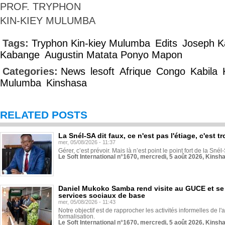
PROF. TRYPHON
KIN-KIEY MULUMBA
Tags:
Tryphon Kin-kiey Mulumba
Edits
Joseph K
Kabange
Augustin Matata Ponyo Mapon
Categories:
News
lesoft
Afrique
Congo
Kabila
Mulumba
Kinshasa
RELATED POSTS
La Snél-SA dit faux, ce n'est pas l'étiage, c'est
mer, 05/08/2026 - 11:37
Gérer, c’est prévoir. Mais là n’est point le point fort de la Sn
Le Soft International n°1670, mercredi, 5 août 2026, Kinsh
Daniel Mukoko Samba rend visite au GUCE et se
services sociaux de base
mer, 05/08/2026 - 11:43
Notre objectif est de rapprocher les activités informelles de l'
formalisation.
Le Soft International n°1670, mercredi, 5 août 2026, Kinsh