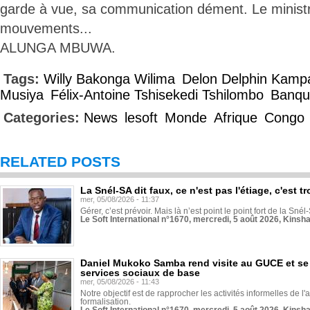
garde à vue, sa communication dément. Le ministre
mouvements...
ALUNGA MBUWA.
Tags:
Willy Bakonga Wilima
Delon Delphin Kamp
Musiya
Félix-Antoine Tshisekedi Tshilombo
Banqu
Categories:
News
lesoft
Monde
Afrique
Congo
RELATED POSTS
La Snél-SA dit faux, ce n'est pas l'étiage, c'est
mer, 05/08/2026 - 11:37
Gérer, c’est prévoir. Mais là n’est point le point fort de la Sn
Le Soft International n°1670, mercredi, 5 août 2026, Kinsh
Daniel Mukoko Samba rend visite au GUCE et se
services sociaux de base
mer, 05/08/2026 - 11:43
Notre objectif est de rapprocher les activités informelles de l'
formalisation.