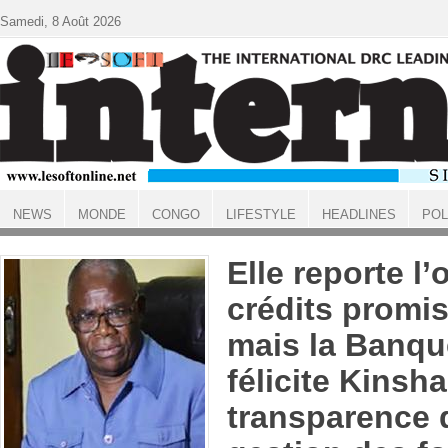
Aller au contenu principal
Samedi, 8 Août 2026
NEWS
MONDE
CONGO
LIFESTYLE
HEADLINES
POL
ACCUEIL
Elle reporte l’
crédits promis
mais la Banqu
félicite Kinsh
transparence 