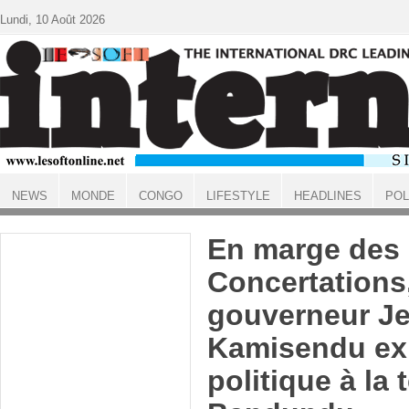
Aller au contenu principal
Lundi, 10 Août 2026
NEWS
MONDE
CONGO
LIFESTYLE
HEADLINES
POL
ACCUEIL
En marge des
Concertations,
gouverneur J
Kamisendu ex
politique à la 