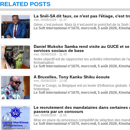
RELATED POSTS
La Snél-SA dit faux, ce n'est pas l'étiage, c'est
mer, 05/08/2026 - 11:37
Gérer, c’est prévoir. Mais là n’est point le point fort de la Sn
Le Soft International n°1670, mercredi, 5 août 2026, Kinsh
Daniel Mukoko Samba rend visite au GUCE et se
services sociaux de base
mer, 05/08/2026 - 11:43
Notre objectif est de rapprocher les activités informelles de l'
formalisation.
Le Soft International n°1670, mercredi, 5 août 2026, Kinsh
À Bruxelles, Tony Kanku Shiku écoute
mer, 05/08/2026 - 12:06
Pour le Congo, la Belgique est un levier d'influence globale. O
historique...
Le Soft International n°1670, mercredi, 5 août 2026, Kinsh
Le recrutement des mandataires dans certaines 
passera par un concours
mer, 05/08/2026 - 11:55
Mise en place du processus compétitif de sélection des manda
Le Soft International n°1670, mercredi, 5 août 2026, Kinsh