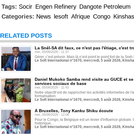
Tags:
Socir
Engen Refinery
Dangote Petroleum
Categories:
News
lesoft
Afrique
Congo
Kinsha
RELATED POSTS
La Snél-SA dit faux, ce n'est pas l'étiage, c'est
mer, 05/08/2026 - 11:37
Gérer, c’est prévoir. Mais là n’est point le point fort de la Sn
Le Soft International n°1670, mercredi, 5 août 2026, Kinsh
Daniel Mukoko Samba rend visite au GUCE et se
services sociaux de base
mer, 05/08/2026 - 11:43
Notre objectif est de rapprocher les activités informelles de l'
formalisation.
Le Soft International n°1670, mercredi, 5 août 2026, Kinsh
À Bruxelles, Tony Kanku Shiku écoute
mer, 05/08/2026 - 12:06
Pour le Congo, la Belgique est un levier d'influence globale. O
historique...
Le Soft International n°1670, mercredi, 5 août 2026, Kinsh