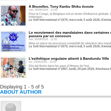
À Bruxelles, Tony Kanku Shiku écoute
mer, 05/08/2026 - 12:06
Pour le Congo, la Belgique est un levier d'influence globale. O
historique...
Le Soft International n°1670, mercredi, 5 août 2026, Kinsh
Le recrutement des mandataires dans certaines 
passera par un concours
mer, 05/08/2026 - 11:55
Mise en place du processus compétitif de sélection des manda
Le Soft International n°1670, mercredi, 5 août 2026, Kinsh
L'esthétique ongulaire atterrit à Bandundu Ville
lun, 29/06/2026 - 10:30
Elle fait florès dans les pays d'Afrique de l'est...
Le Soft International n°1667, lundi, 29 juin 2026, Kinshasa-
Displaying 1 - 5 of 5
ABOUT AUTHOR