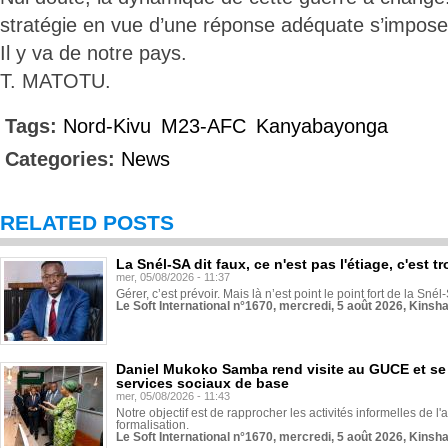
stratégie en vue d’une réponse adéquate s’impose
Il y va de notre pays.
T. MATOTU.
Tags:
Nord-Kivu
M23-AFC
Kanyabayonga
Categories:
News
RELATED POSTS
La Snél-SA dit faux, ce n'est pas l'étiage, c'est
mer, 05/08/2026 - 11:37
Gérer, c’est prévoir. Mais là n’est point le point fort de la Sn
Le Soft International n°1670, mercredi, 5 août 2026, Kinsh
Daniel Mukoko Samba rend visite au GUCE et se
services sociaux de base
mer, 05/08/2026 - 11:43
Notre objectif est de rapprocher les activités informelles de l'
formalisation.
Le Soft International n°1670, mercredi, 5 août 2026, Kinsh