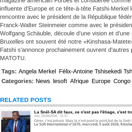
magazine américain Forbes et considérée comme l
influente d’Europe et ce tête-à-tête Fatshi-Merkel 
rencontre avec le président de la République fédé
Franck-Walter Steinmeier comme avec le préside
Wolfgang Schäuble, découle d’une vision et d’une s
Bruxelles ont souvent été notre «Kinshasa-Matete»
Fatshi s’annonce prochainement ouvrent d’autres p
MATOTU.
Tags:
Angela Merkel
Félix-Antoine Tshisekedi Ts
Categories:
News
lesoft
Afrique
Europe
Congo
RELATED POSTS
La Snél-SA dit faux, ce n'est pas l'étiage, c'est
mer, 05/08/2026 - 11:37
Gérer, c’est prévoir. Mais là n’est point le point fort de la Sn
Le Soft International n°1670, mercredi, 5 août 2026, Kinsh