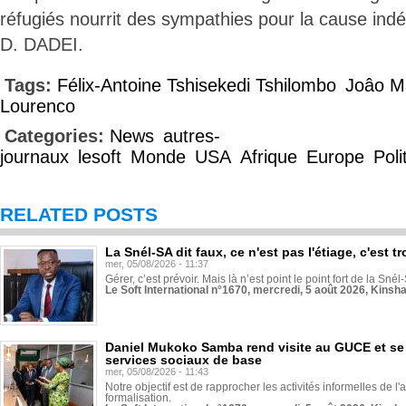
réfugiés nourrit des sympathies pour la cause ind
D. DADEI.
Tags:
Félix-Antoine Tshisekedi Tshilombo
Joâo M
Lourenco
Categories:
News
autres-
journaux
lesoft
Monde
USA
Afrique
Europe
Poli
RELATED POSTS
La Snél-SA dit faux, ce n'est pas l'étiage, c'est
mer, 05/08/2026 - 11:37
Gérer, c’est prévoir. Mais là n’est point le point fort de la Sn
Le Soft International n°1670, mercredi, 5 août 2026, Kinsh
Daniel Mukoko Samba rend visite au GUCE et se
services sociaux de base
mer, 05/08/2026 - 11:43
Notre objectif est de rapprocher les activités informelles de l'
formalisation.