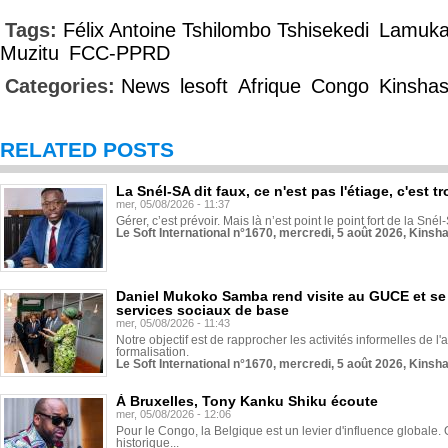
Tags:
Félix Antoine Tshilombo Tshisekedi
Lamuk
Muzitu
FCC-PPRD
Categories:
News
lesoft
Afrique
Congo
Kinsha
RELATED POSTS
La Snél-SA dit faux, ce n'est pas l'étiage, c'est
mer, 05/08/2026 - 11:37
Gérer, c’est prévoir. Mais là n’est point le point fort de la Sn
Le Soft International n°1670, mercredi, 5 août 2026, Kinsh
Daniel Mukoko Samba rend visite au GUCE et se
services sociaux de base
mer, 05/08/2026 - 11:43
Notre objectif est de rapprocher les activités informelles de l'
formalisation.
Le Soft International n°1670, mercredi, 5 août 2026, Kinsh
À Bruxelles, Tony Kanku Shiku écoute
mer, 05/08/2026 - 12:06
Pour le Congo, la Belgique est un levier d'influence globale. O
historique...