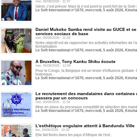
mer, 05/08/2026 - 11:37
Gérer, c’est prévoir. Mais là n’est point le point fort de la Sn
Le Soft International n°1670, mercredi, 5 août 2026, Kinsh
Daniel Mukoko Samba rend visite au GUCE et se
services sociaux de base
mer, 05/08/2026 - 11:43
Notre objectif est de rapprocher les activités informelles de l'
formalisation.
Le Soft International n°1670, mercredi, 5 août 2026, Kinsh
À Bruxelles, Tony Kanku Shiku écoute
mer, 05/08/2026 - 12:06
Pour le Congo, la Belgique est un levier d'influence globale. O
historique...
Le Soft International n°1670, mercredi, 5 août 2026, Kinsh
Le recrutement des mandataires dans certaines 
passera par un concours
mer, 05/08/2026 - 11:55
Mise en place du processus compétitif de sélection des manda
Le Soft International n°1670, mercredi, 5 août 2026, Kinsh
L'esthétique ongulaire atterrit à Bandundu Ville
lun, 29/06/2026 - 10:30
Elle fait florès dans les pays d'Afrique de l'est...